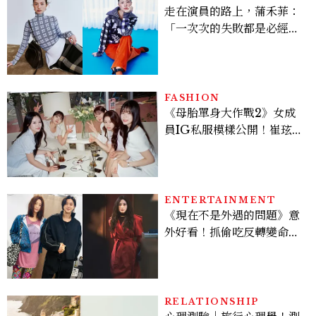
走在演員的路上，蒲禾菲：
「一次次的失敗都是必經過
程，必須要經過那些練習，
才能做得好。」
FASHION
《母胎單身大作戰2》女成
員IG私服模樣公開！崔玹諝
溫柔系歐膩粉絲飆漲、金秀
炫竟是低調千金？
ENTERTAINMENT
《現在不是外遇的問題》意
外好看！抓偷吃反轉變命
案？金憓秀傳奇美腿被讚
爆、金智勳大秀腹肌，曹汝
貞雙影后飆戲，線上看7大
看點懶人包
RELATIONSHIP