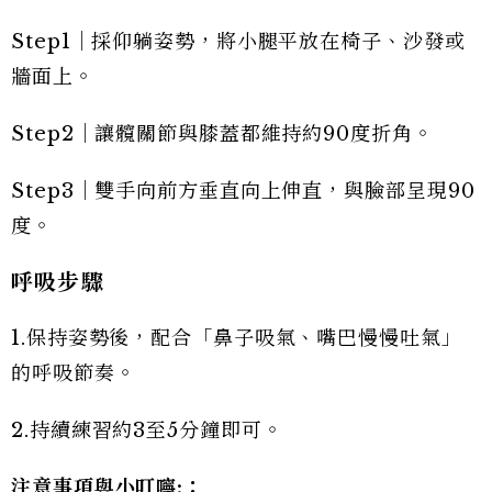
Step1｜採仰躺姿勢，將小腿平放在椅子、沙發或
牆面上。
Step2｜讓髖關節與膝蓋都維持約90度折角。
Step3｜雙手向前方垂直向上伸直，與臉部呈現90
度。
呼吸步驟
1.保持姿勢後，配合「鼻子吸氣、嘴巴慢慢吐氣」
的呼吸節奏。
2.持續練習約3至5分鐘即可。
注意事項與小叮嚀:
：