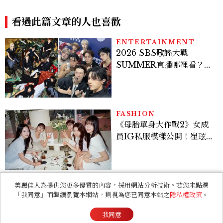
SUMMER直播哪裡看？
Stray Kids、ATEEZ等
28組卡司、線上播出時間一
次看
FASHION
《母胎單身大作戰2》女成
員IG私服模樣公開！崔玹諝
溫柔系歐膩粉絲飆漲、金秀
炫竟是低調千金？
BEAUTY
女孩，甜美是你最自在的樣
子，噴上COACH
CHERRY時尚櫻桃香氛，
把每一刻都活得閃耀發光
美麗佳人為提供您更多優質的內容，採用網站分析技術。若您未點選
吧！
「我同意」而繼續瀏覽本網站，則視為您已同意本站之
隱私權政策
。
ENTERTAINMENT
《現在不是外遇的問題》意
我同意