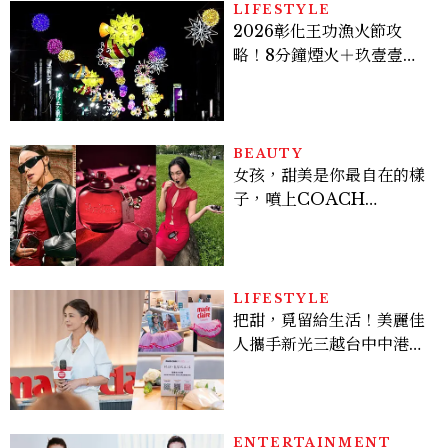
LIFESTYLE
2026彰化王功漁火節攻
略！8分鐘煙火＋玖壹壹、
美秀集團開唱，千人烤蚵、
鯊魚先生一次玩
BEAUTY
女孩，甜美是你最自在的樣
子，噴上COACH
CHERRY時尚櫻桃香氛，
把每一刻都活得閃耀發光
吧！
LIFESTYLE
把甜，覓留給生活！美麗佳
人攜手新光三越台中中港
店、林美貞，以南洋甜點打
造金卡會員限定午後
ENTERTAINMENT