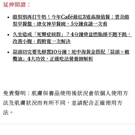
延伸閱讀：
酪梨別再打牛奶！今年Café最紅3道高顏值餐：雲朵酪
梨早餐盤、綠女神早餐碗，5分鐘食譜一次看
久坐造成「死臀症候群」？4分鐘骨盆燃脂操不跑不跳，
改善小腹、假胯寬一次解決
蒜頭切完要先靜置10分鐘！地中海黃金搭配「蒜頭＋橄
欖油」4大功效，正確吃法營養師解析
免責聲明：肌膚保養品使用後狀況會依個人使用方
法及肌膚狀況而有所不同，並請配合正確使用方
法。