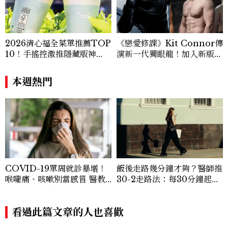
2026清心福全菜單推薦TOP
《戀愛修課》Kit Connor傳
10！手搖控激推隱藏版神
演新一代獨眼龍！加入新版
飲、黃金甜度一次看
《X戰警》，可望搭檔Sadie
Sink
本週熱門
COVID-19單周就診暴增！
飯後走路幾分鐘才夠？醫師推
喉嚨痛、咳嗽別當感冒 醫教
30-2走路法：每30分鐘起身
防疫5招降感染風險
2分鐘，降血糖效果等同有氧
運動
看過此篇文章的人也喜歡