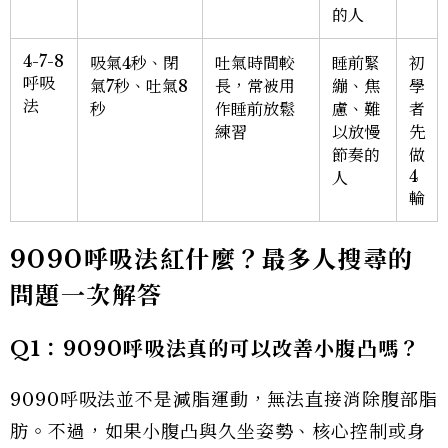
的人
4-7-8
吸氣4秒、閉
吐氣時間較
睡前緊
初
呼吸
氣7秒、吐氣8
長，常被用
繃、焦
學
法
秒
作睡前放鬆
慮、難
者
練習
以放慢
先
節奏的
做
4
人
輪
9090
呼吸法紅什麼？最多人搜尋的
問題一次解答
Q1
：
9090
呼吸法真的可以改善小腹凸嗎？
9090呼吸法並不是減脂運動，無法直接消除腹部脂
肪。不過，如果小腹凸與久坐姿勢、核心控制或身