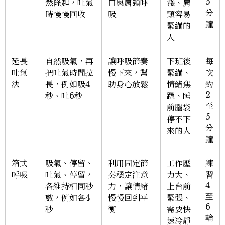
5
然隆起，吐氣
口與肩頸呼
淺、肩
分
時慢慢回收
吸
頸容易
鐘
緊繃的
人
延長
自然吸氣，再
讓呼吸節奏
下班後
每
吐氣
把吐氣時間拉
慢下來，幫
緊繃、
次
法
長，例如吸4
助身心放鬆
情緒焦
約
2
秒、吐6秒
躁、睡
至
前腦袋
5
停不下
分
來的人
鐘
箱式
吸氣、停留、
利用固定節
工作壓
練
呼吸
吐氣、停留，
奏穩定注意
力大、
習
4
各維持相同秒
力，讓情緒
上台前
至
數，例如各4
慢慢回到平
緊張、
6
秒
衡
需要快
輪
速冷靜