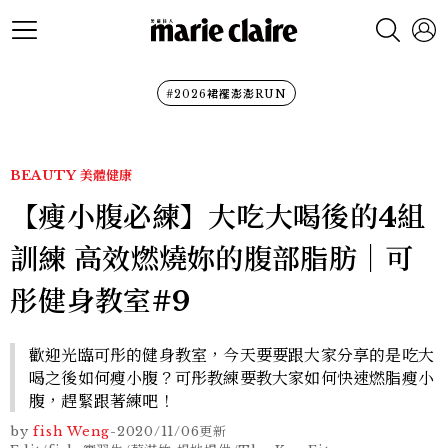
#2026裙襬澎澎RUN
BEAUTY
美體健康
【瘦小腹必練】大吃大喝後的4組
訓練 高效燃燒妳的腹部脂肪｜可
彤健身教室#9
歡迎光臨可彤的健身教室，今天要要跟大家分享的是吃大
喝之後如何瘦小腹？可彤教練要教大家如何快速燃脂瘦小
腹，趕緊跟著練吧！
by
fish Weng
-
2020/11/06
更新