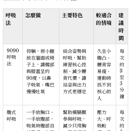
呼吸
怎麼做
主要特色
較適合
建
法
的情境
議
時
間
9090
仰躺，將小腿
結合姿勢與
久坐小
每
呼吸
放在牆面或椅
呼吸，幫助
腹凸、
次
法
子上，讓髖部
練習核心控
腰背容
約
3
與膝蓋呈約
制、減少腰
易痠、
至
90度，以鼻
背代償，讓
運動時
5
子吸氣、嘴巴
站姿與出力
抓不到
分
慢慢吐氣
方式更穩定
核心的
鐘
人
腹式
一手放胸口、
幫助橫膈膜
壓力
每
呼吸
一手放腹部，
參與呼吸，
大、呼
次
吸氣時腹部自
減少只用胸
吸較
約