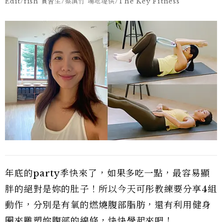
Edit/fish 實習生/蔡淇竹 場地堤供/The Key Fitness
年底的party季快來了，如果多吃一點，最容易顯
胖的絕對是妳的肚子！所以今天可彤教練要分享4組
動作，分別是有氧的燃燒腹部脂肪，還有利用健身
圈來雕塑妳腹部的線條，快快學起來吧！