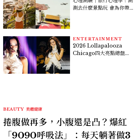
心理測驗｜旅行心理學！測
測去什麼景點玩 會為你帶來
好運
ENTERTAINMENT
2026 Lollapalooza
Chicago四大亮點總盤
點， JENNIE、 CORTIS
登台，K-POP擄獲全球！
BEAUTY
美體健康
捲腹做再多，小腹還是凸？爆紅
「9090呼吸法」：每天躺著做3