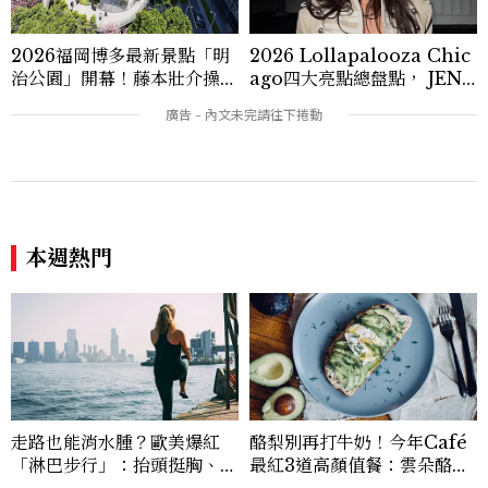
2026福岡博多最新景點「明
2026 Lollapalooza Chic
治公園」開幕！藤本壯介操刀
ago四大亮點總盤點， JENN
設計，7大餐廳美食品牌、SP
IE、 CORTIS登台，K-PO
A一次看
P擄獲全球！
本週熱門
走路也能消水腫？歐美爆紅
酪梨別再打牛奶！今年Café
「淋巴步行」：抬頭挺胸、自
最紅3道高顏值餐：雲朵酪梨
然擺手、深呼吸，每天20分
早餐盤、綠女神早餐碗，5分
鐘有感
鐘食譜一次看
看過此篇文章的人也喜歡
ENTERTAINMENT
2026 SBS歌謠大戰