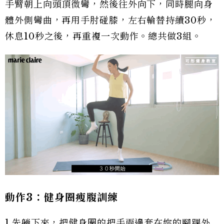
手臂朝上向頭頂微彎，然後往外向下，同時腿向身
體外側彎曲，再用手肘碰膝，左右輪替持續30秒，
休息10秒之後，再重複一次動作。總共做3組。
動作3：健身圈瘦腹訓練
1.先躺下來，把健身圈的把手兩邊套在妳的腳踝外