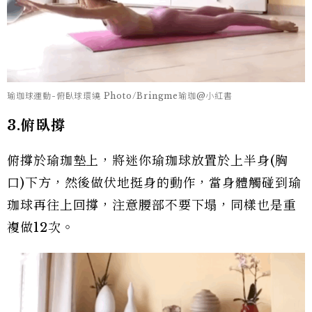
瑜珈球運動-俯臥球環繞 Photo/Bringme瑜珈@小紅書
3.俯臥撐
俯撐於瑜珈墊上，將迷你瑜珈球放置於上半身(胸
口)下方，然後做伏地挺身的動作，當身體觸碰到瑜
珈球再往上回撐，注意腰部不要下塌，同樣也是重
複做12次。