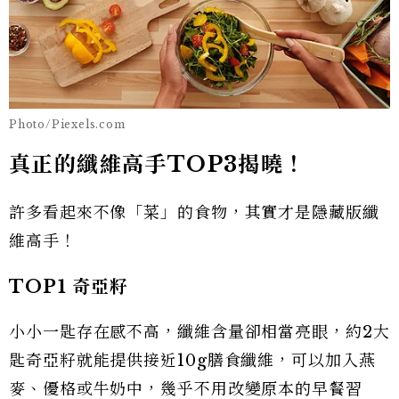
Photo/Piexels.com
真正的纖維高手TOP3揭曉！
許多看起來不像「菜」的食物，其實才是隱藏版纖
維高手！
TOP1
奇亞籽
小小一匙存在感不高，纖維含量卻相當亮眼，約2大
匙奇亞籽就能提供接近10g膳食纖維，可以加入燕
麥、優格或牛奶中，幾乎不用改變原本的早餐習