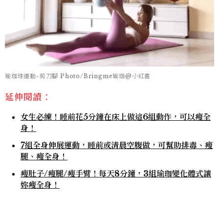
瑜珈球運動-剪刀腳 Photo/Bringme瑜珈@小紅書
延伸閱讀：
女生必練！睡前花5分鐘在床上做這6組動作，可以瘦全
身！
7組全身伸展運動，睡前或清晨空腹做，可幫助排毒、瘦
腿、瘦全身！
瘦肚子/瘦腿/瘦手臂！每天8分鐘，3組瑜珈變化體式讓
妳瘦全身！