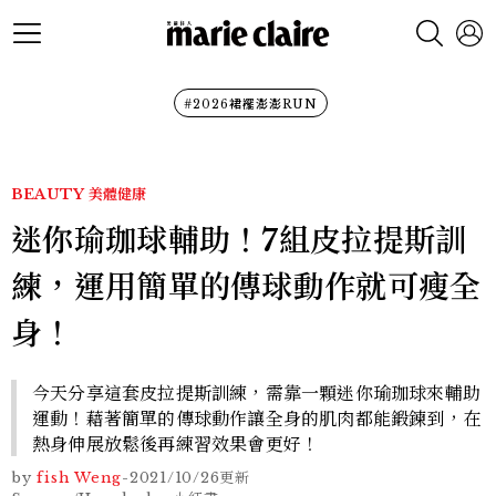
#2026裙襬澎澎RUN
BEAUTY
美體健康
迷你瑜珈球輔助！7組皮拉提斯訓
練，運用簡單的傳球動作就可瘦全
身！
今天分享這套皮拉提斯訓練，需靠一顆迷你瑜珈球來輔助
運動！藉著簡單的傳球動作讓全身的肌肉都能鍛鍊到，在
熱身伸展放鬆後再練習效果會更好！
by
fish Weng
-
2021/10/26
更新