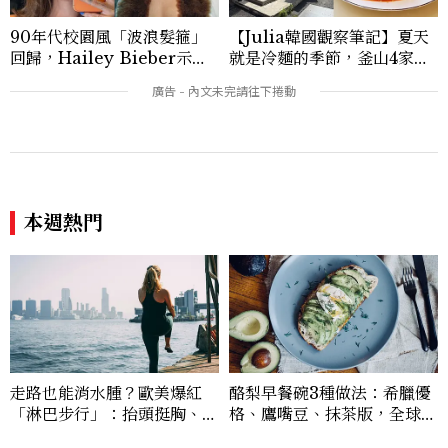
90年代校園風「波浪髮箍」
【Julia韓國觀察筆記】夏天
回歸，Hailey Bieber示範
就是冷麵的季節，釜山4家必
如何戴得時髦：這款Miu Mi
吃拌冷麵
u髮箍未開賣先爆紅！
本週熱門
走路也能消水腫？歐美爆紅
酪梨早餐碗3種做法：希臘優
「淋巴步行」：抬頭挺胸、自
格、鷹嘴豆、抹茶版，全球C
然擺手、深呼吸，每天20分
afé爆紅高蛋白早餐5分鐘在
鐘有感
家做
看過此篇文章的人也喜歡
LIFESTYLE
直擊AGI設計師洪彰聯的