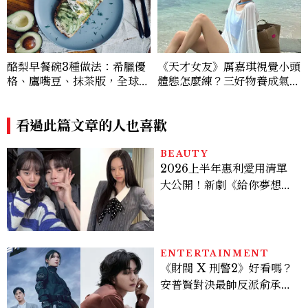
酪梨早餐碗3種做法：希臘優
《天才女友》厲嘉琪視覺小頭
格、鷹嘴豆、抹茶版，全球C
體態怎麼練？三好物養成氣血
afé爆紅高蛋白早餐5分鐘在
感美女，肩背訓練顯頭小又腰
家做
細
看過此篇文章的人也喜歡
BEAUTY
2026上半年惠利愛用清單
大公開！新劇《給你夢想》
美出新高度，10款保養、香
水、護髮同款一次看
ENTERTAINMENT
《財閥 X 刑警2》好看嗎？
安普賢對決最帥反派俞承
豪，鄭恩彩接棒女主，開專