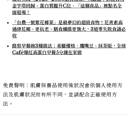
金字塔回歸、蛋白質躍升C位、「這個食品」被點名全
面退場！
「台農一號紫花椰菜」是最夢幻的超級食物！花青素高
過綠花椰、更抗老、膳食纖維更強大，3道零失敗食譜必
收
酪梨早餐碗3種做法：希臘優格、鷹嘴豆、抹茶版，全球
Café爆紅高蛋白早餐5分鐘在家做
免責聲明：肌膚保養品使用後狀況會依個人使用方
法及肌膚狀況而有所不同，並請配合正確使用方
法。