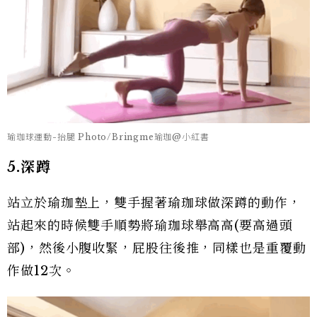
瑜珈球運動-抬腿 Photo/Bringme瑜珈@小紅書
5.深蹲
站立於瑜珈墊上，雙手握著瑜珈球做深蹲的動作，
站起來的時候雙手順勢將瑜珈球舉高高(要高過頭
部)，然後小腹收緊，屁股往後推，同樣也是重覆動
作做12次。