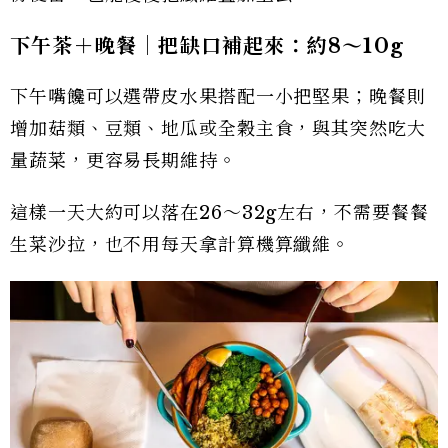
下午茶＋晚餐｜把缺口補起來：約8
～10g
下午嘴饞可以選帶皮水果搭配一小把堅果；晚餐則
增加菇類、豆類、地瓜或全穀主食，與其突然吃大
量蔬菜，更容易長期維持。
這樣一天大約可以落在26～32g左右，不需要餐餐
生菜沙拉，也不用每天拿計算機算纖維。