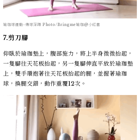
瑜珈球運動-傳球深蹲 Photo/Bringme瑜珈@小紅書
7.剪刀腳
仰臥於瑜珈墊上，腹部施力，將上半身微微抬起，
一隻腳往天花板抬起，另一隻腳伸直平放於瑜珈墊
上，雙手環抱著往天花板抬起的腿，並握著瑜珈
球，換腿交錯，動作重覆12次。