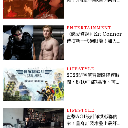
孫千苦等地下戀轉正，雨夜
激吻獲讚慾感天花板
ENTERTAINMENT
《戀愛修課》Kit Connor
傳演新一代獨眼龍！加入新
版《X戰警》，可望搭檔
Sadie Sink
LIFESTYLE
2026防空演習網路降速時
間，8/10中部7縣市、可以
出門嗎？罰款懶人包
LIFESTYLE
直擊AGI設計師洪彰聯的
家！量身訂製堆疊出最舒適