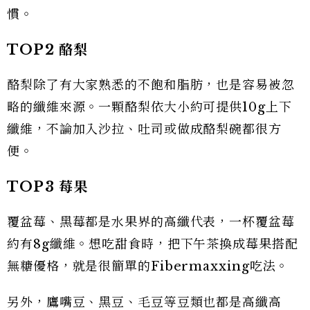
慣。
TOP2
酪梨
酪梨除了有大家熟悉的不飽和脂肪，也是容易被忽
略的纖維來源。一顆酪梨依大小約可提供10g上下
纖維，不論加入沙拉、吐司或做成酪梨碗都很方
便。
TOP3
莓果
覆盆莓、黑莓都是水果界的高纖代表，一杯覆盆莓
約有8g纖維。想吃甜食時，把下午茶換成莓果搭配
無糖優格，就是很簡單的Fibermaxxing吃法。
另外，鷹嘴豆、黑豆、毛豆等豆類也都是高纖高