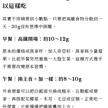
以這樣吃
其實不用精算到小數點，只要把高纖食物分散到一
天，30g沒有想像中困難。
早餐｜高纖開場：約10
～12g
原本的優格或燕麥杯，加入奇亞籽、燕麥與少量莓
果。比起早餐突然塞進一大盤生菜，這種方式幾乎
不需要改變原本習慣。
午餐｜換主食＋加一樣：約8
～10g
外食便當可以把白飯部分換成糙米、五穀飯或藜
麥，再搭配花椰菜、木耳、毛豆或豆類。正常吃一
份便當，也能慢慢把纖維疊加上去。