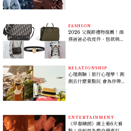
機、刷黑卡，用錢輾壓罪犯
的陳利手回來了，這次能玩
多大？
FASHION
2026 父親節禮物推薦！商
務爸爸必收皮件、包款與鞋
履一次看
RELATIONSHIP
心理測驗｜旅行心理學！測
測去什麼景點玩 會為你帶來
好運
ENTERTAINMENT
《早春晴朗》線上看6大看
點！井柏然為戲自備高訂，