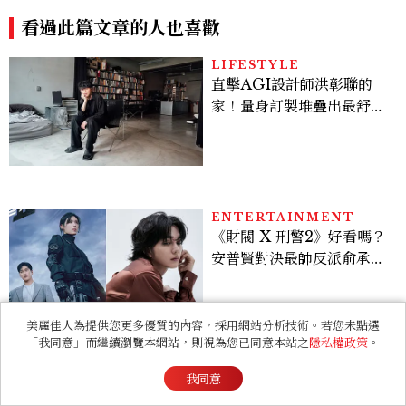
家！量身訂製堆疊出最舒適
的生活邏輯：「只要喜歡，
就能找到相處的方式」
ENTERTAINMENT
《財閥 X 刑警2》好看嗎？
安普賢對決最帥反派俞承
豪，鄭恩彩接棒女主，開專
機、刷黑卡，用錢輾壓罪犯
的陳利手回來了，這次能玩
多大？
BEAUTY
2026上半年惠利愛用清單
大公開！新劇《給你夢想》
美出新高度，10款保養、香
水、護髮同款一次看
美麗佳人為提供您更多優質的內容，採用網站分析技術。若您未點選
「我同意」而繼續瀏覽本網站，則視為您已同意本站之
隱私權政策
。
RELATIONSHIP
心理測驗｜旅行心理學！測
我同意
測去什麼景點玩 會為你帶來