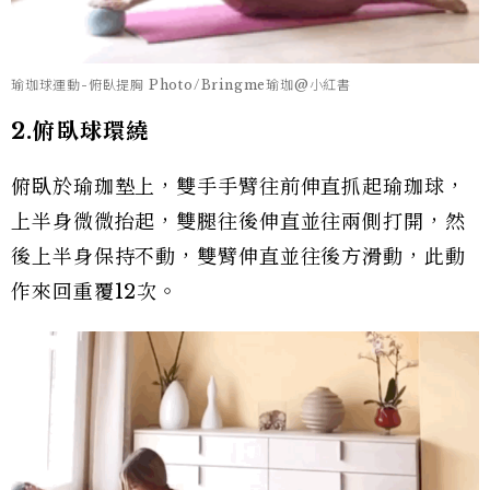
瑜珈球運動-俯臥提胸 Photo/Bringme瑜珈@小紅書
2.俯臥球環繞
俯臥於瑜珈墊上，雙手手臂往前伸直抓起瑜珈球，
上半身微微抬起，雙腿往後伸直並往兩側打開，然
後上半身保持不動，雙臂伸直並往後方滑動，此動
作來回重覆12次。