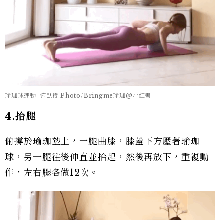
瑜珈球運動-俯臥撐 Photo/Bringme瑜珈@小紅書
4.抬腿
俯撐於瑜珈墊上，一腿曲膝，膝蓋下方壓著瑜珈
球，另一腿往後伸直並抬起，然後再放下，重複動
作，左右腿各做12次。