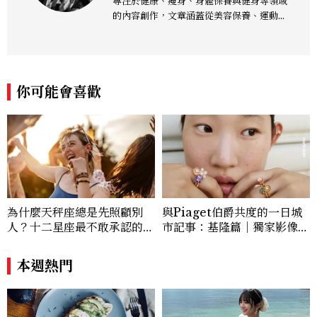
專注於健康、瘦身、身體保養與健身等領域
的內容創作，文章涵蓋從美容保養、運動健
身到生活風格等多元主題，致力於提供網友
實用且專業的資訊，作品風格親切易懂，常
以生活化的語言分享保養與健康知識，目前
在《美麗佳人》已累積了數百篇文章，持續
你可能會喜歡
為網友帶來最新的健康與美麗資訊。
為什麼天秤座總是先照顧別
與Piaget伯爵共度的一日城
人？十二星座最不敢承認的一
市記事：基隆篇｜獨家影像故
句話，「這星座」嘴上說沒
事
差，回家之後想很久
本週熱門