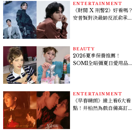
ENTERTAINMENT
《財閥 X 刑警2》好看嗎？
安普賢對決最帥反派俞承
豪，鄭恩彩接棒女主，開專
機、刷黑卡，用錢輾壓罪犯
的陳利手回來了，這次能玩
多大？
BEAUTY
2026夏季保養推薦！
SOMI全昭彌夏日愛用品公
開，防曬、護髮、止汗、頭
皮保養10款好物一次看
ENTERTAINMENT
《早春晴朗》線上看6大看
點！井柏然為戲自備高訂，
孫千苦等地下戀轉正，雨夜
激吻獲讚慾感天花板