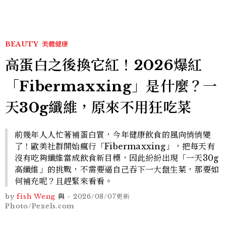
BEAUTY
美體健康
高蛋白之後換它紅！2026爆紅
「Fibermaxxing」是什麼？一
天30g纖維，原來不用狂吃菜
前幾年人人忙著補蛋白質，今年健康飲食的風向悄悄變
了！歐美社群開始瘋行「Fibermaxxing」，把每天有
沒有吃夠纖維當成飲食新目標，因此紛紛出現「一天30g
高纖維」的挑戰，不需要逼自己吞下一大盤生菜，那要如
何補充呢？且趕緊來看看。
by
fish Weng
與
-
2026/08/07
更新
Photo/Pexels.com