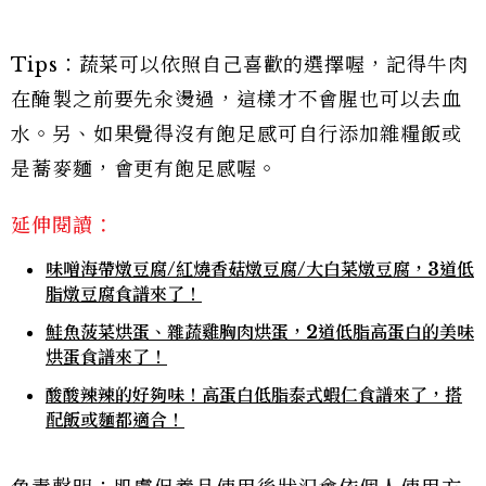
Tips：蔬菜可以依照自己喜歡的選擇喔，記得牛肉
在醃製之前要先汆燙過，這樣才不會腥也可以去血
水。另、如果覺得沒有飽足感可自行添加雜糧飯或
是蕎麥麵，會更有飽足感喔。
延伸閱讀：
味噌海帶燉豆腐/紅燒香菇燉豆腐/大白菜燉豆腐，3道低
脂燉豆腐食譜來了！
鮭魚菠菜烘蛋、雜蔬雞胸肉烘蛋，2道低脂高蛋白的美味
烘蛋食譜來了！
酸酸辣辣的好夠味！高蛋白低脂泰式蝦仁食譜來了，搭
配飯或麵都適合！