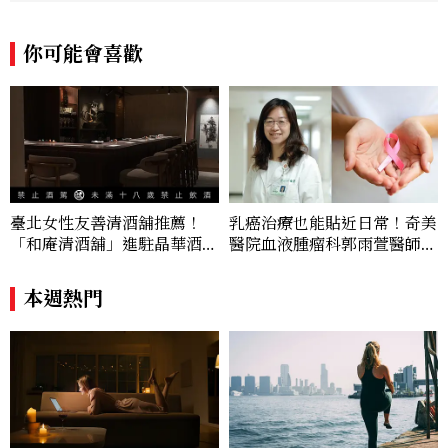
以生活化的語言分享保養與健康知識，目前
在《美麗佳人》已累積了數百篇文章，持續
你可能會喜歡
為網友帶來最新的健康與美麗資訊。
臺北女性友善清酒舖推薦！
乳癌治療也能貼近日常！奇美
「和庵清酒舖」進駐晶華酒
醫院血液腫瘤科郭雨萱醫師分
店：首創五行心情選酒、單杯
享：「口服化療讓乳癌不只治
180元起輕鬆微醺
療，也能好好兼顧生活品
本週熱門
質。」