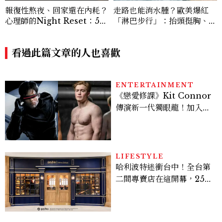
報復性熬夜、回家還在內耗？
走路也能消水腫？歐美爆紅
心理師的Night Reset：5個
「淋巴步行」：抬頭挺胸、自
習慣讓夜晚真正屬於自己
然擺手、深呼吸，每天20分
鐘有感
看過此篇文章的人也喜歡
ENTERTAINMENT
《戀愛修課》Kit Connor
傳演新一代獨眼龍！加入新
版《X戰警》，可望搭檔
Sadie Sink
LIFESTYLE
哈利波特迷衝台中！全台第
二間專賣店在這開幕，25週
年限定周邊、托特包太值得
入手