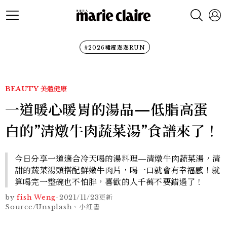
#2026裙襬澎澎RUN
BEAUTY
美體健康
一道暖心暖胃的湯品—低脂高蛋
白的”清燉牛肉蔬菜湯”食譜來了！
今日分享一道適合冷天喝的湯料理—清燉牛肉蔬菜湯，清
甜的蔬菜湯頭搭配鮮嫩牛肉片，喝一口就會有幸福感！就
算喝完一整碗也不怕胖，喜歡的人千萬不要錯過了！
by
fish Weng
-
2021/11/23
更新
Source/Unsplash、小紅書