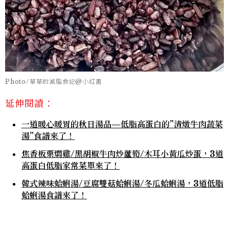
Photo/草草的減脂食記@小紅書
延伸閱讀：
一道暖心暖胃的秋日湯品—低脂高蛋白的”清燉牛肉蔬菜
湯”食譜來了！
焦香板栗燜雞/黑胡椒牛肉炒蘆筍/木耳小黃瓜炒蛋，3道
高蛋白低脂家常菜單來了！
韓式辣味蛤蜊湯/豆腐雙菇蛤蜊湯/冬瓜蛤蜊湯，3道低脂
蛤蜊湯食譜來了！