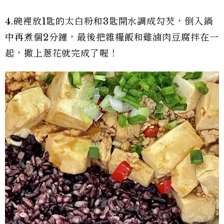
4.碗裡放1匙的太白粉和3匙開水調成勾芡，倒入鍋
中再煮個2分鐘，最後把雜糧飯和雞滷肉豆腐拌在一
起，撒上蔥花就完成了喔！