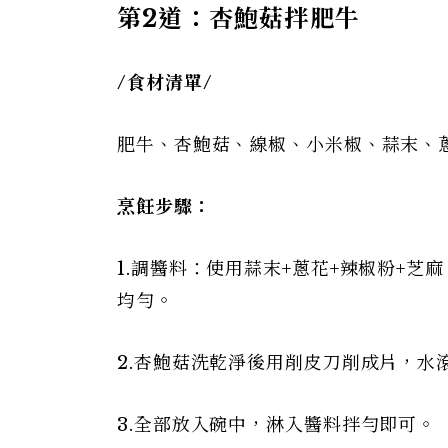
第2道：杏鮑菇拌肥牛
/
食材清單/
肥牛、杏鮑菇、線椒、小米椒、蒜末、
烹飪步驟：
1.調醬料：使用蒜末+蔥花+辣椒粉+芝
均勻。
2.杏鮑菇洗乾淨後用削皮刀削成片，水
3.全部放入碗中，淋入醬料拌勻即可。