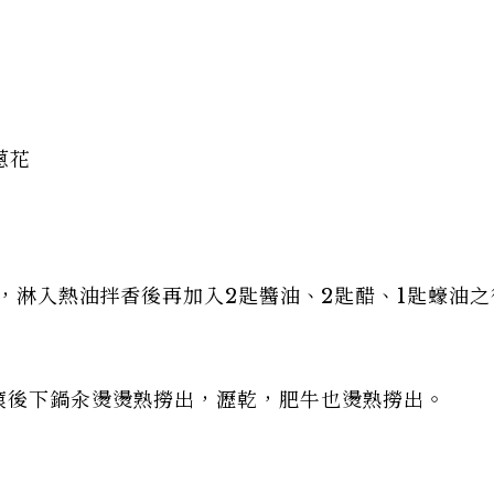
蔥花
麻，淋入熱油拌香後再加入2匙醬油、2匙醋、1匙蠔油
滾後下鍋汆燙燙熟撈出，瀝乾，肥牛也燙熟撈出。