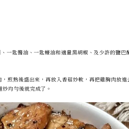
酒、一匙醬油、一匙蠔油和適量黑胡椒、及少許的鹽巴
胸肉，煎熟後盛出來，再放入香菇炒軟，再把雞胸肉放進
翻炒均勻後就完成了。