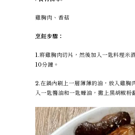
雞胸肉、香菇
烹飪步驟：
1.將雞胸肉切片，然後加入一匙料理米
10分鐘。
2.在鍋內刷上一層薄薄的油，放入雞
入一匙醬油和一匙蠔油，撒上黑胡椒粉