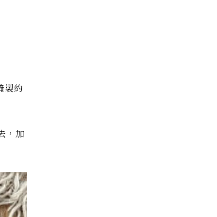
醃製約
去，加