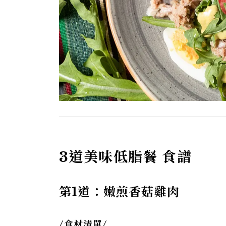
3道美味低脂餐 食譜
第1道：嫩煎香菇雞肉
/
食材清單/