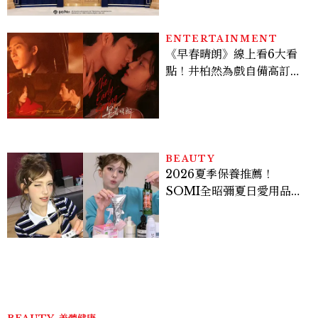
入手
ENTERTAINMENT
《早春晴朗》線上看6大看
點！井柏然為戲自備高訂，
孫千苦等地下戀轉正，雨夜
激吻獲讚慾感天花板
BEAUTY
2026夏季保養推薦！
SOMI全昭彌夏日愛用品公
開，防曬、護髮、止汗、頭
皮保養10款好物一次看