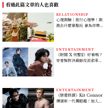
看過此篇文章的人也喜歡
RELATIONSHIP
心理測驗｜旅行心理學！測
測去什麼景點玩 會為你帶來
好運
ENTERTAINMENT
《財閥 X 刑警2》好看嗎？
安普賢對決最帥反派俞承
豪，鄭恩彩接棒女主，開專
機、刷黑卡，用錢輾壓罪犯
的陳利手回來了，這次能玩
多大？
ENTERTAINMENT
《戀愛修課》Kit Connor
傳演新一代獨眼龍！加入新
版《X戰警》，可望搭檔