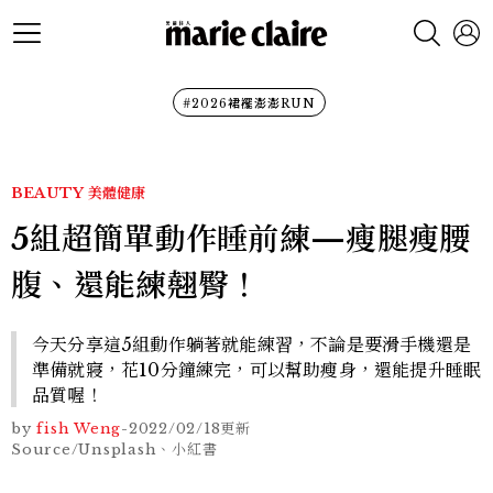
#2026裙襬澎澎RUN
BEAUTY
美體健康
5組超簡單動作睡前練—瘦腿瘦腰
腹、還能練翹臀！
今天分享這5組動作躺著就能練習，不論是要滑手機還是
準備就寢，花10分鐘練完，可以幫助瘦身，還能提升睡眠
品質喔！
by
fish Weng
-
2022/02/18
更新
Source/Unsplash、小紅書