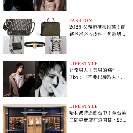
Sadie Sink
FASHION
2026 父親節禮物推薦！商
務爸爸必收皮件、包款與鞋
履一次看
LIFESTYLE
非常男人｜美男的條件，
Eko：「不要以貌取人，內
在與外在同樣重要。」
LIFESTYLE
哈利波特迷衝台中！全台第
二間專賣店在這開幕，25週
年限定周邊、托特包太值得