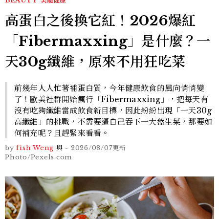
BEAUTY
美體健康
高蛋白之後換它紅！2026爆紅
「Fibermaxxing」是什麼？一
天30g纖維，原來不用狂吃菜
前幾年人人忙著補蛋白質，今年健康飲食的風向悄悄變
了！歐美社群開始瘋行「Fibermaxxing」，把每天有
沒有吃夠纖維當成飲食新目標，因此紛紛出現「一天30g
高纖維」的挑戰，不需要逼自己吞下一大盤生菜，那要如
何補充呢？且趕緊來看看。
by
fish Weng
與
-
2026/08/07
更新
Photo/Pexels.com