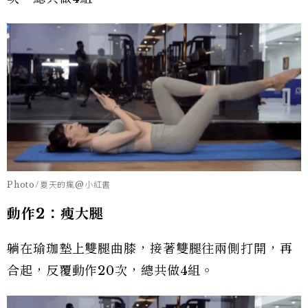
Photo/夏天的瘋@小紅書
動作2：瘦大腿
躺在瑜珈墊上雙腿曲膝，接著雙腿往兩側打開，再
合起，反覆動作20次，總共做4組。