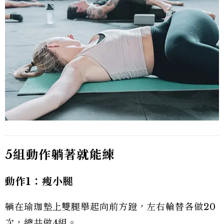
5組動作躺著就能練
動作1：瘦小腿
躺在瑜珈墊上雙腿舉起向前方蹬，左右輪替各做20
次，總共做4組。