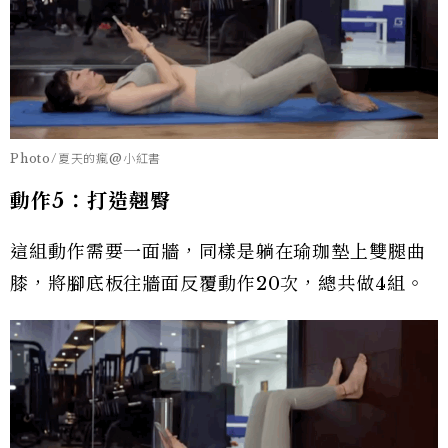
Photo/夏天的瘋@小紅書
動作5：打造翹臀
這組動作需要一面牆，同樣是躺在瑜珈墊上雙腿曲
膝，將腳底板往牆面反覆動作20次，總共做4組。