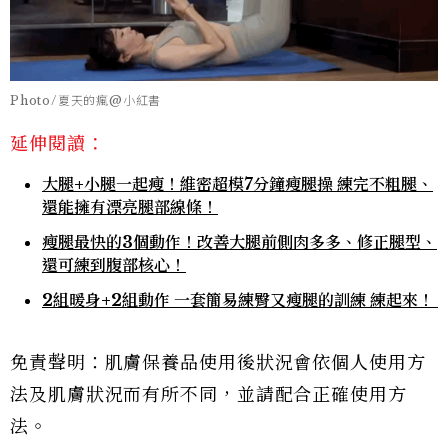
Photo/夏天的瘋@小紅書
延伸閱讀：
大腿+小腿一起瘦！維密超模7分鐘瘦腿操 練完不粗腿、
還能擁有漂亮腿部線條！
瘦腿最快的3個動作！改善大腿前側肉多多、修正腿型、
還可練到腹部核心！
2組暖身+2組動作 一套簡易練臀又瘦腿的訓練 練起來！
免責聲明：肌膚保養品使用後狀況會依個人使用方
法及肌膚狀況而有所不同，並請配合正確使用方
法。