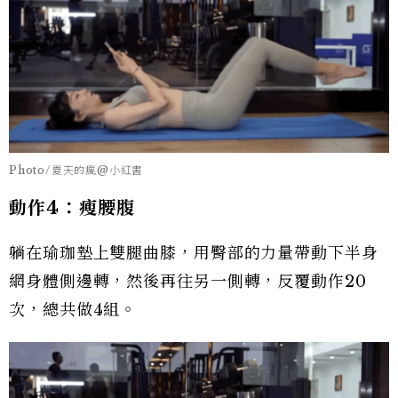
Photo/夏天的瘋@小紅書
動作4：瘦腰腹
躺在瑜珈墊上雙腿曲膝，用臀部的力量帶動下半身
網身體側邊轉，然後再往另一側轉，反覆動作20
次，總共做4組。