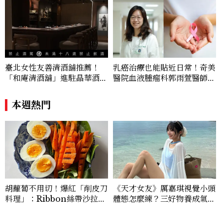
臺北女性友善清酒舖推薦！
乳癌治療也能貼近日常！奇美
「和庵清酒舖」進駐晶華酒
醫院血液腫瘤科郭雨萱醫師分
店：首創五行心情選酒、單杯
享：「口服化療讓乳癌不只治
180元起輕鬆微醺
療，也能好好兼顧生活品
本週熱門
質。」
胡蘿蔔不用切！爆紅「削皮刀
《天才女友》厲嘉琪視覺小頭
料理」：Ribbon絲帶沙拉、
體態怎麼練？三好物養成氣血
辣蜂蜜胡蘿蔔，在家也能完成
感美女，肩背訓練顯頭小又腰
細