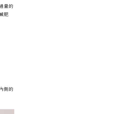
過量的
減肥
內側的