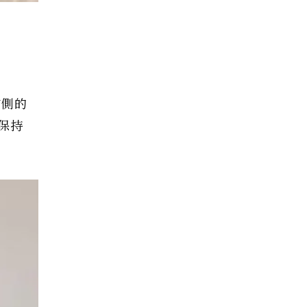
前側的
保持