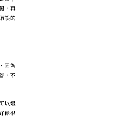
腿，再
錯誤的
，因為
善，不
可以退
好像很