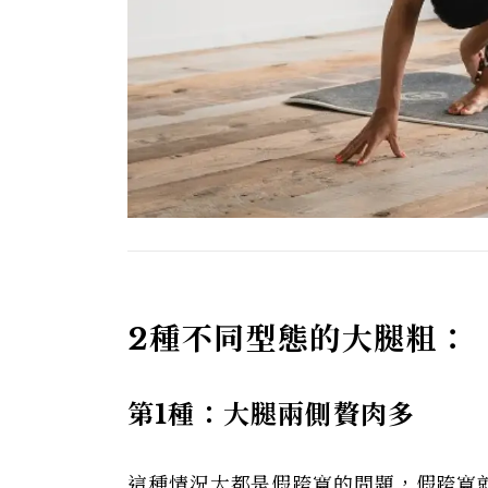
2
種不同型態的大腿粗：
第1
種：大腿兩側贅肉多
這種情況大都是假跨寬的問題，假跨寬