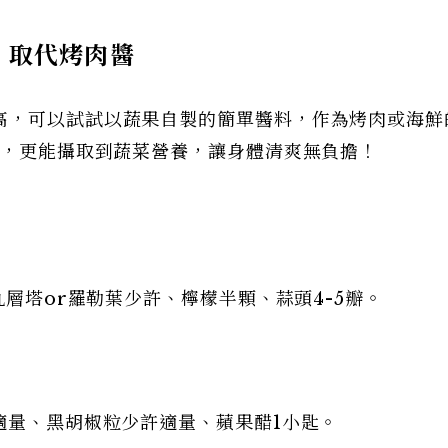
、取代烤肉醬
高，可以試試以蔬果自製的簡單醬料，作為烤肉或海鮮
5，更能攝取到蔬菜營養，讓身體清爽無負擔！
九層塔or羅勒葉少許、檸檬半顆、蒜頭4-5瓣。
適量、黑胡椒粒少許適量、蘋果醋1小匙。