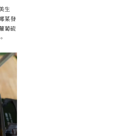
美生
椰菜發
蘿蔔硫
。