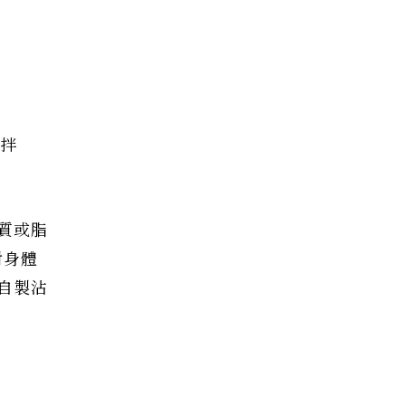
味拌
質或脂
能對身體
自製沾