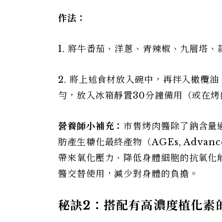
作法：
1. 將牛番茄、洋蔥、青辣椒、九層塔
2. 將上述食材放入碗中，再拌入橄欖
勻，放入冰箱靜置30分鐘備用（或在
營養師小補充：
市售烤肉醬除了鈉含量
肪產生糖化最終產物（AGEs, Advance
帶來氧化壓力、降低身體細胞的抗氧化
醬交替使用，減少對身體的負擔。
秘訣2
：搭配有高濃度植化素