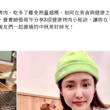
烤肉，吃多了難免熱量超標，如何在美食與健康
，營養師張菀芩分享3招健康烤肉小秘訣，讓妳在
親友們一起渡過的中秋美好時光！