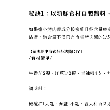
秘訣1：以新鮮食材自製醬料
如果擔心烤肉醬成分較複雜且鈉含量較
沾醬，鈉含量不僅只有市售烤肉醬的1/
【清爽地中海式莎莎沾醬DIY】
/
食材清單/
牛番茄2顆、洋蔥1/2顆、青辣椒4支、
調味料：
橄欖油1大匙、海鹽1小匙、義大利香料