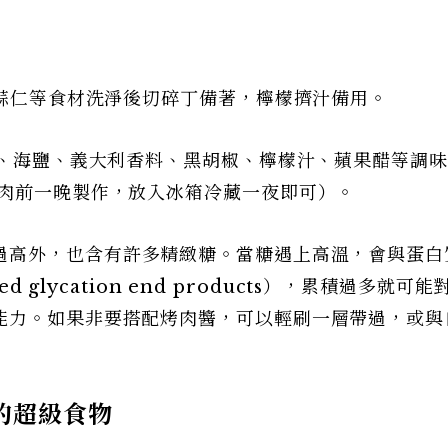
、蒜仁等食材洗淨後切碎丁備著，檸檬擠汁備用。
油、海鹽、義大利香料、黑胡椒、檸檬汁、蘋果醋等調
烤肉前一晚製作，放入冰箱冷藏一夜即可）。
過高外，也含有許多精緻糖。當糖遇上高溫，會與蛋白
d glycation end products），累積過多就可
能力。如果非要搭配烤肉醬，可以輕刷一層帶過，或與
的超級食物