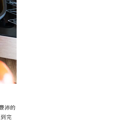
豐沛的
取到完