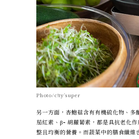
Photo/c!ty’super
另一方面，杏鮑菇含有有機硫化物、多
茄紅素、β- 胡蘿蔔素，都是具抗老化
整且均衡的營養。而蔬菜中的膳食纖維