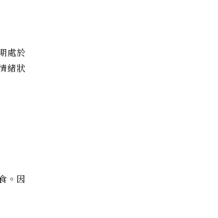
期處於
情緒狀
食。因