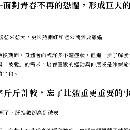
─面對青春不再的恐懼，形成巨大
小腹愈來愈大，更因熱潮紅和老公鬧到要離婚
轉換期間，身體會面臨許多不適症狀，但進一步了解就
與「被愛」的需求。培養喜歡的運動與伸展或是練練瑜
的平和。
字斤斤計較，忘了比體重更重要的
重輕了，肝指數卻高到破表