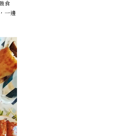
強食
，一邊