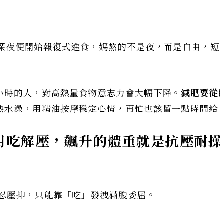
到深夜便開始報復式進食，媽熬的不是夜，而是自由，短
小時的人，對高熱量食物意志力會大幅下降。
減肥要從
熱水澡，用精油按摩穩定心情，再忙也該留一點時間給
用吃解壓，飆升的體重就是抗壓耐
隱忍壓抑，只能靠「吃」發洩滿腹委屈。