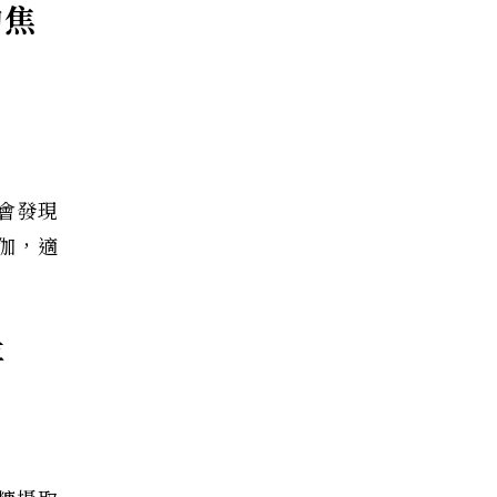
的焦
會發現
伽，適
事