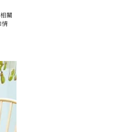
息相關
和情