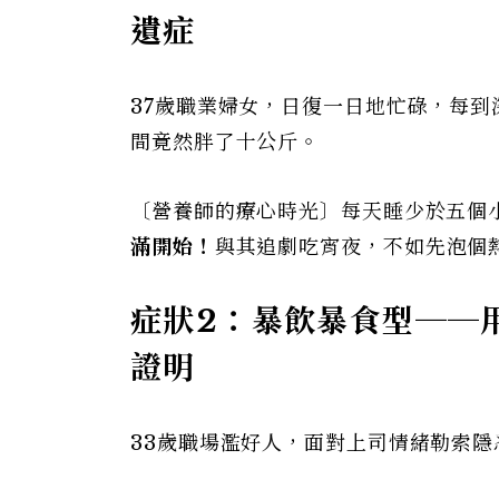
遺症
37歲職業婦女，日復一日地忙碌，每
間竟然胖了十公斤。
〔營養師的療心時光〕每天睡少於五個
滿開始！
與其追劇吃宵夜，不如先泡個
症狀2：暴飲暴食型──
證明
33歲職場濫好人，面對上司情緒勒索