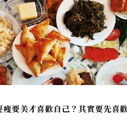
要瘦要美才喜歡自己？其實要先喜