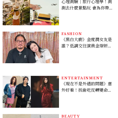
心理測驗｜旅行心理學！測
測去什麼景點玩 會為你帶來
好運
FASHION
《黑白大廚》金度潤女友是
誰？低調交往演員金瑞妍、
曾出演《少年法庭》，私下
極簡風穿搭是日常範本！
ENTERTAINMENT
《現在不是外遇的問題》意
外好看！抓偷吃反轉變命
案？金憓秀傳奇美腿被讚
爆、金智勳大秀腹肌，曹汝
貞雙影后飆戲，線上看7大
看點懶人包
BEAUTY