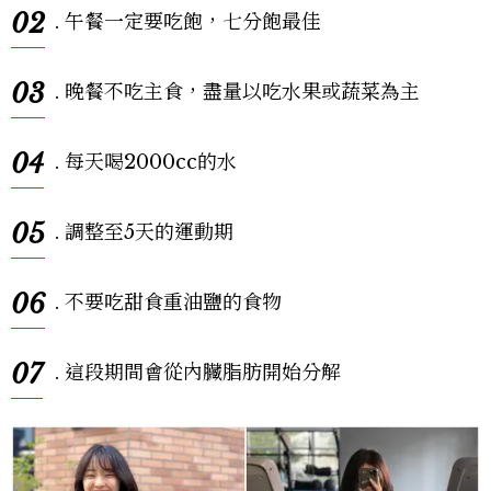
02
. 午餐一定要吃飽，七分飽最佳
03
. 晚餐不吃主食，盡量以吃水果或蔬菜為主
04
. 每天喝2000cc的水
05
. 調整至5天的運動期
06
. 不要吃甜食重油鹽的食物
07
. 這段期間會從內臟脂肪開始分解