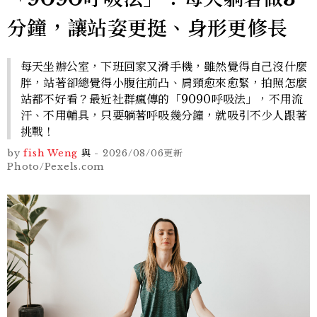
分鐘，讓站姿更挺、身形更修長
每天坐辦公室，下班回家又滑手機，雖然覺得自己沒什麼
胖，站著卻總覺得小腹往前凸、肩頸愈來愈緊，拍照怎麼
站都不好看？最近社群瘋傳的「9090呼吸法」，不用流
汗、不用輔具，只要躺著呼吸幾分鐘，就吸引不少人跟著
挑戰！
by
fish Weng
與
-
2026/08/06
更新
Photo/Pexels.com