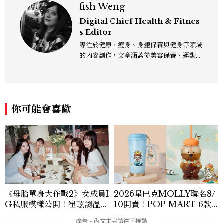
fish Weng
Digital Chief Health & Fitnes
s Editor
專注於健康、瘦身、身體保養與健身等領域
的內容創作，文章涵蓋從美容保養、運動健
身到生活風格等多元主題，致力於提供網友
實用且專業的資訊，作品風格親切易懂，常
以生活化的語言分享保養與健康知識，目前
在《美麗佳人》已累積了數百篇文章，持續
你可能會喜歡
為網友帶來最新的健康與美麗資訊。
《母胎單身大作戰2》女成員I
2026星巴克MOLLY聯名8/
G私服模樣公開！崔玹諝溫柔
10開賣！POP MART 6款
系歐膩粉絲飆漲、金秀炫竟是
杯袋價格、草莓布蕾星冰樂一