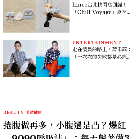
hince台北快閃店回歸！
「Chill Voyage」夏季限
定系列登場，夢幻海洋藍空
間、限定彩妝、DIY吊飾一
次體驗
ENTERTAINMENT
走在演員的路上，蒲禾菲：
「一次次的失敗都是必經過
程，必須要經過那些練習，
才能做得好。」
BEAUTY
美體健康
捲腹做再多，小腹還是凸？爆紅
「9090呼吸法」：每天躺著做3