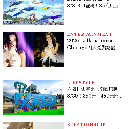
8/8~8/9登場！35公尺巨大
鯨魚首度放飛、豐富親子活
動時間懶人包
ENTERTAINMENT
2026 Lollapalooza
Chicago四大亮點總盤
點， JENNIE、 CORTIS
登台，K-POP擄獲全球！
LIFESTYLE
六福村史努比水樂園只到
8/30！350元、450元門票
優惠一次看，必拍造景、
SNOOPY美食可愛登場
RELATIONSHIP