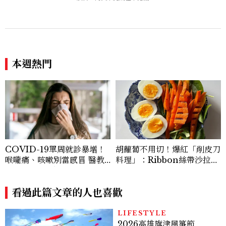
低調千金？
次看
本週熱門
COVID-19單周就診暴增！
胡蘿蔔不用切！爆紅「削皮刀
喉嚨痛、咳嗽別當感冒 醫教
料理」：Ribbon絲帶沙拉、
防疫5招降感染風險
辣蜂蜜胡蘿蔔，在家也能完成
看過此篇文章的人也喜歡
LIFESTYLE
2026高雄旗津風箏節