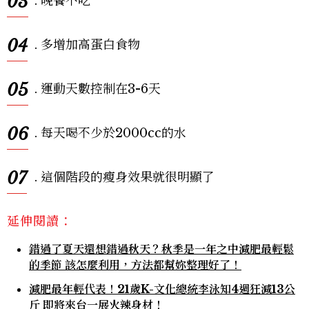
03
. 晚餐不吃
04
. 多增加高蛋白食物
05
. 運動天數控制在3-6天
06
. 每天喝不少於2000cc的水
07
. 這個階段的瘦身效果就很明顯了
延伸閱讀：
錯過了夏天還想錯過秋天？秋季是一年之中減肥最輕鬆
的季節 該怎麼利用，方法都幫妳整理好了！
減肥最年輕代表！21歲K-文化總統李泳知4週狂減13公
斤 即將來台一展火辣身材！