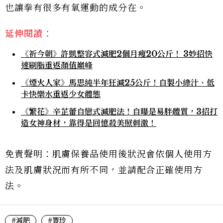
也讓拳有很多有氧運動的成分在。
延伸閱讀：
《祈今朝》許凱整容式減肥2個月瘦20公斤！ 3妙招快
速刷脂重返顏值巔峰
《煙火人家》馬思純半年狂減25公斤！自製小綠汁、低
卡快樂水重返少女體態
《繁花》辛芷蕾自戀式減肥法！自曝是易胖體質，3招打
造女神身材，靠得是回憶殺美照刺激！
免責聲明：肌膚保養品使用後狀況會依個人使用方
法及肌膚狀況而有所不同，並請配合正確使用方
法。
#減肥
#賈玲