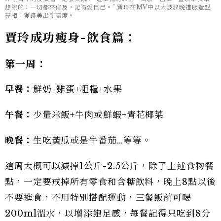
想說的：一切都來得及，記得愛自己。” 賈玲在MV中以大波浪晚禮服造型
亮相，獲讚美出新高度。
賈玲成功瘦身-
飲食篇：
第一周：
早餐：
鮮奶+雞蛋+粗糧+水果
午餐：
少量米飯+牛肉或鮮蝦+青花椰菜
晚餐：
生吃黃瓜或是牛番茄…等等。
這周大概可以減掉1公斤-2.5公斤，除了上述食物餐
點，一定要戒掉所有零食和含糖飲料，晚上8點以後
不要進食，不用特別搭配運動，三餐飯前可喝
200ml溫水，以增添飽足感，每餐記得只吃到8分