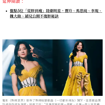
延伸閱讀：
盤點5位「從胖到瘦」陸劇明星，賈玲、馬思純、李現、
魏大勛、穎兒公開不復胖秘訣
電影《熱辣滾燙》發佈了熱辣蛻變歌曲《一切都來得及》MV，這首歌由賈
玲親自作詞及演唱，她發文說：“這是我寫的第一首歌，也是一直以來我最