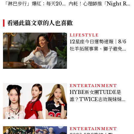
「淋巴步行」爆紅：每天20
內耗！心理師推「Night Re
分鐘，走路多做這幾步就有感
set」：5個習慣，讓夜晚終
於有放鬆感
看過此篇文章的人也喜歡
LIFESTYLE
12星座今日運勢速報｜8/6
牡羊拓展事業、獅子避免過
度借貸
ENTERTAINMENT
HYBE新女團TUIDE是
誰？TWICE志效親妹妹加
入，7名成員、出道日期一
次認識
ENTERTAINMENT