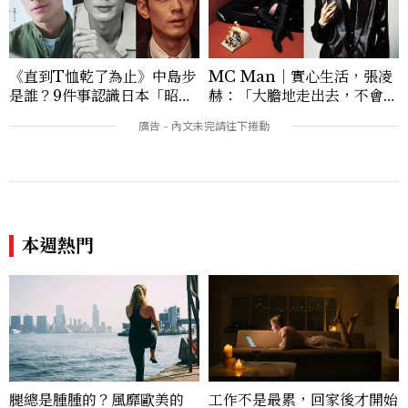
《直到T恤乾了為止》中島步
MC Man｜實心生活，張凌
是誰？9件事認識日本「昭和
赫：「大膽地走出去，不會後
臉」男星：大文豪玄孫、《地
悔的。 」
獄占星師》關鍵人物
本週熱門
腿總是腫腫的？風靡歐美的
工作不是最累，回家後才開始