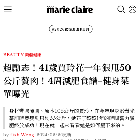
#2026裙襬澎澎RUN
BEAUTY
美體健康
超勵志！41歲賈玲花一年狠甩50
公斤贅肉！4周減肥食譜+健身菜
單曝光
身材豐腴渾圓、原本105公斤的賈玲，在今年現身於螢光
幕前時竟瘦到只剩55公斤，她花了整整1年的時間奮力減
肥終於成功！現在就一起來看看她是如何瘦下來的。
by
fish Weng
-
2024/02/26
更新