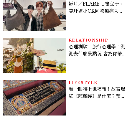
影片／FLARE U崔立于、
姜玗進小CK同款無痛入
手！身上這款CHARLES
& KEITH大包好燒
RELATIONSHIP
心理測驗｜旅行心理學！測
測去什麼景點玩 會為你帶來
好運
LIFESTYLE
看一眼獲七世福報！故宮爆
紅《龍藏經》是什麼？預約
＆參觀攻略一次看