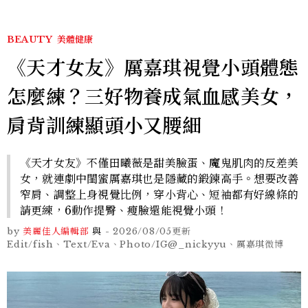
BEAUTY
美體健康
《天才女友》厲嘉琪視覺小頭體態
怎麼練？三好物養成氣血感美女，
肩背訓練顯頭小又腰細
《天才女友》不僅田曦薇是甜美臉蛋、魔鬼肌肉的反差美
女，就連劇中閨蜜厲嘉琪也是隱藏的鍛鍊高手。想要改善
窄肩、調整上身視覺比例，穿小背心、短袖都有好線條的
請更練，6動作提臀、瘦臉還能視覺小頭！
by
美麗佳人編輯部
與
-
2026/08/05
更新
Edit/fish、Text/Eva、Photo/IG@_nickyyu、厲嘉琪微博