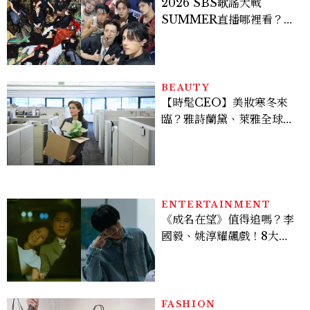
2026 SBS歌謠大戰
SUMMER直播哪裡看？
Stray Kids、ATEEZ等
28組卡司、線上播出時間一
次看
BEAUTY
【時髦CEO】美妝寒冬來
臨？雅詩蘭黛、萊雅全球裁
員＋關閉官網，下一步計畫
曝光
ENTERTAINMENT
《成名在望》值得追嗎？李
國毅、姚淳耀飆戲！8大看
點與網友殘酷評價：節奏太
慢、犯人太好猜？
FASHION