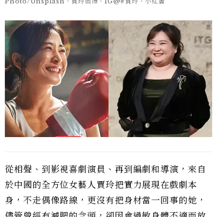
Photo/Unsplash、賈玲微博、IG@#賈玲、小紅書
從相聲、到影視喜劇演員、再到編劇和導演，來自
於中國的全方位女藝人賈玲把實力展現在戲劇本
身，不走偶像路線，更沒有把身材當一回事的她，
儘管曾經有減肥的念頭，卻因會過敏身體不適而放