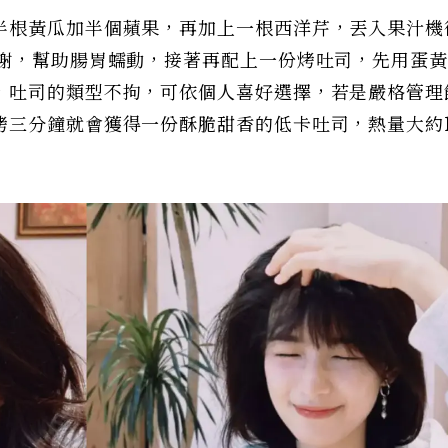
半根黃瓜加半個蘋果，再加上一根西洋芹，丟入果汁機
代謝，幫助腸胃蠕動，接著再配上一份烤吐司，先用蛋
，吐司的類型不拘，可依個人喜好選擇，若是嚴格管理
烤三分鐘就會獲得一份酥脆甜香的低卡吐司，熱量大約1