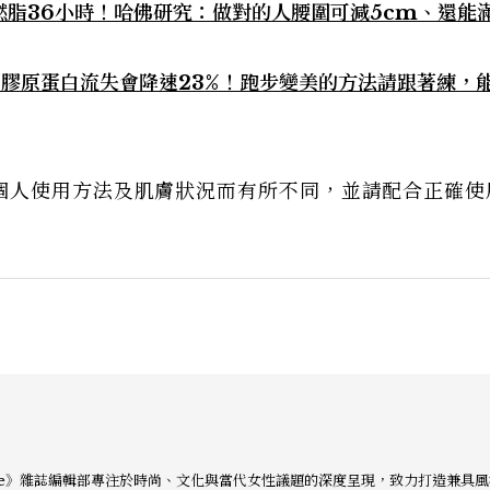
脂36小時！哈佛研究：做對的人腰圍可減5cm、還能
膠原蛋白流失會降速23%！跑步變美的方法請跟著練，
個人使用方法及肌膚狀況而有所不同，並請配合正確使