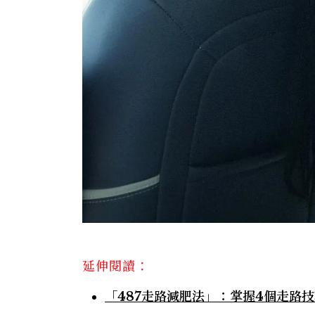
延伸閱讀：
「487走路減肥法」：掌握4個走路