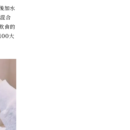
後加水
黃混合
飲食的
00大