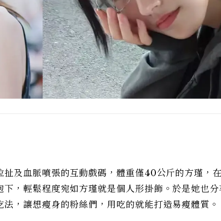
拉扯及血脈噴張的互動戲碼，體重僅40公斤的方瑾，
抱下，輕鬆程度宛如方瑾就是個人形掛飾。於是她也分
吃法，讓想瘦身的粉絲們，用吃的就能打造易瘦體質。