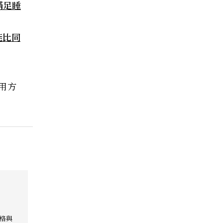
滿足睡
能比同
用方