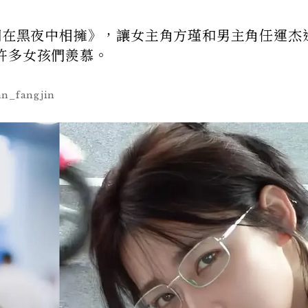
我們在黑夜中相擁》，讓女主角方瑾和男主角任運杰
許多女孩們羨慕。
n_fangjin