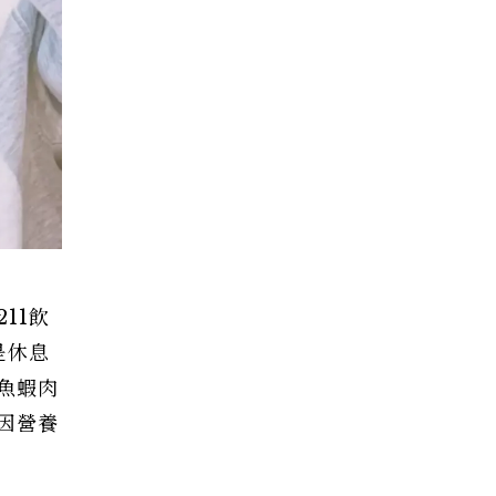
11飲
是休息
魚蝦肉
因營養