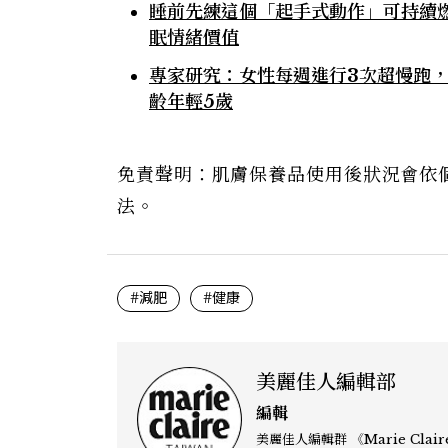
睡前先練這個「起手式動作」可持續燃
眠情緒價值
專家研究：女性每週進行3次超慢跑，
齡年輕5歲
免責聲明：肌膚保養品使用後狀況會依
法。
#減肥
#健康
美麗佳人編輯部
編輯
美麗佳人編輯群 《Marie Claire》雜誌編輯部專注於時尚、文化與當代女性議題的深度呈現，致力打造兼具風格與