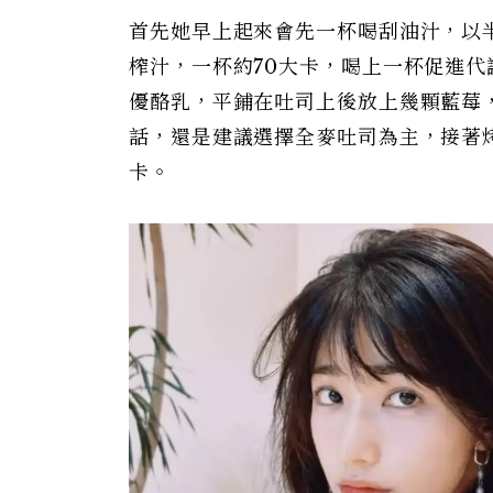
首先她早上起來會先一杯喝刮油汁，以
榨汁，一杯約70大卡，喝上一杯促進
優酪乳，平鋪在吐司上後放上幾顆藍莓
話，還是建議選擇全麥吐司為主，接著
卡。