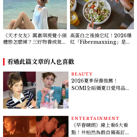
《天才女友》厲嘉琪視覺小頭
高蛋白之後換它紅！2026爆
體態怎麼練？三好物養成氣血
紅「Fibermaxxing」是什
感美女，肩背訓練顯頭小又腰
麼？一天30g纖維，原來不用
細
狂吃菜
看過此篇文章的人也喜歡
BEAUTY
2026夏季保養推薦！
SOMI全昭彌夏日愛用品公
開，防曬、護髮、止汗、頭
皮保養10款好物一次看
ENTERTAINMENT
《早春晴朗》線上看6大看
點！井柏然為戲自備高訂，