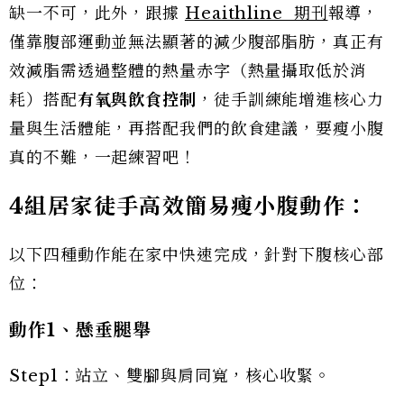
缺一不可，此外，跟據
Heaithline 期刊
報導，
僅靠腹部運動並無法顯著的減少腹部脂肪，真正有
效減脂需透過整體的熱量赤字（熱量攝取低於消
耗）搭配
有氧與飲食控制
，徒手訓練能增進核心力
量與生活體能，再搭配我們的飲食建議，要瘦小腹
真的不難，一起練習吧！
4
組居家徒手高效簡易瘦小腹動作：
以下四種動作能在家中快速完成，針對下腹核心部
位：
動作1
、懸垂腿舉
Step1：站立、雙腳與肩同寬，核心收緊。