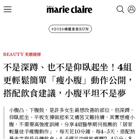
#2026裙襬澎澎RUN
BEAUTY
美體健康
不是深蹲、也不是仰臥起坐！4組
更輕鬆簡單「瘦小腹」動作公開，
搭配飲食建議，小腹平坦不是夢
小腹凸、下腹鼓，是許多女生最想改善的部位，但深蹲、
仰臥起坐、平板支撐做起來又痛苦又難持續，其實想瘦小
腹，不需要高強度訓練，分享4組醫學期刊推薦的「居家
輕量徒手瘦腹動作」，每天花10分鐘、每4–5天，搭配熱
量赤字與低升糖飲食，4–6週平均就能瘦腰2–4公分、8–