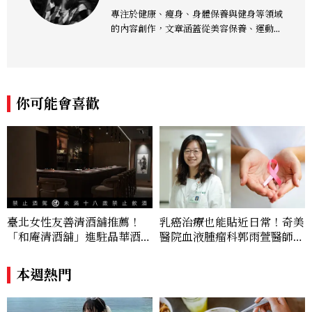
專注於健康、瘦身、身體保養與健身等領域
的內容創作，文章涵蓋從美容保養、運動健
身到生活風格等多元主題，致力於提供網友
實用且專業的資訊，作品風格親切易懂，常
以生活化的語言分享保養與健康知識，目前
在《美麗佳人》已累積了數百篇文章，持續
你可能會喜歡
為網友帶來最新的健康與美麗資訊。
臺北女性友善清酒舖推薦！
乳癌治療也能貼近日常！奇美
「和庵清酒舖」進駐晶華酒
醫院血液腫瘤科郭雨萱醫師分
店：首創五行心情選酒、單杯
享：「口服化療讓乳癌不只治
180元起輕鬆微醺
療，也能好好兼顧生活品
本週熱門
質。」