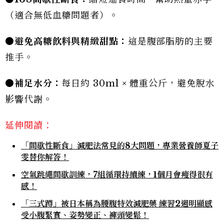
（適合無低血糖問題者）。
●
避免高糖飲料與精緻甜點：
這是腹部脂肪的主要
推手。
●
補足水分：
每日約 30ml × 體重公斤，避免脫水
影響代謝。
延伸閱讀：
「間歇性斷食」減肥法常見的8大問題，專業營養師夏子
雯替你解答！
空氣跳繩間歇訓練，7組循環持續練，1個月會瘦得很有
感！
「三式蹲」被日本稱為腰腹特效減肥藥 練習2週明顯感
受小腹緊實、姿勢變正、褲頭變鬆！