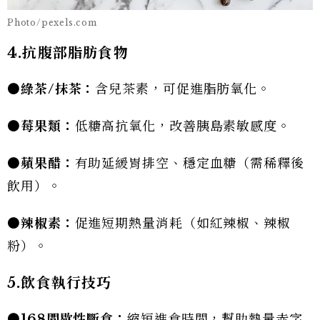
Photo/pexels.com
4.抗腹部脂肪食物
●
綠茶/
抹茶：
含兒茶素，可促進脂肪氧化。
●
莓果類：
低糖高抗氧化，改善胰島素敏感度。
●
蘋果醋：
有助延緩胃排空、穩定血糖（需稀釋後
飲用）。
●
辣椒素：
促進短期熱量消耗（如紅辣椒、辣椒
粉）。
5.
飲食執行技巧
●168
間歇性斷食：
縮短進食時間，幫助熱量赤字