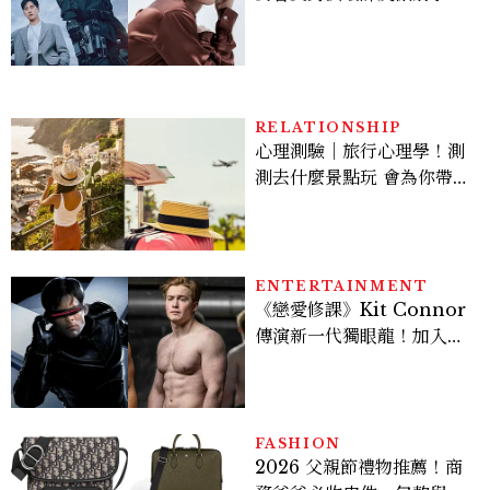
豪，鄭恩彩接棒女主，開專
機、刷黑卡，用錢輾壓罪犯
的陳利手回來了，這次能玩
多大？
RELATIONSHIP
心理測驗｜旅行心理學！測
測去什麼景點玩 會為你帶來
好運
ENTERTAINMENT
《戀愛修課》Kit Connor
傳演新一代獨眼龍！加入新
版《X戰警》，可望搭檔
Sadie Sink
FASHION
2026 父親節禮物推薦！商