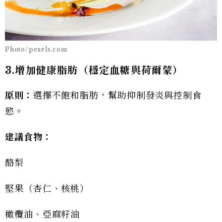
Photo/pexels.com
3.增加健康脂肪（穩定血糖與荷爾蒙）
原則：
選擇不飽和脂肪，幫助抑制發炎與控制食
慾。
建議食物：
酪梨
堅果（杏仁、核桃）
橄欖油、亞麻籽油