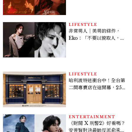
孫千苦等地下戀轉正，雨夜
激吻獲讚慾感天花板
LIFESTYLE
非常男人｜美男的條件，
Eko：「不要以貌取人，內
在與外在同樣重要。」
LIFESTYLE
哈利波特迷衝台中！全台第
二間專賣店在這開幕，25週
年限定周邊、托特包太值得
入手
ENTERTAINMENT
《財閥 X 刑警2》好看嗎？
安普賢對決最帥反派俞承