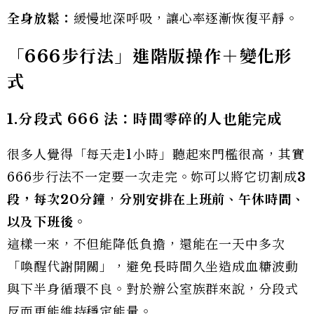
全身放鬆：
緩慢地深呼吸，讓心率逐漸恢復平靜。
「666
步行法」進階版操作＋變化形
式
1.
分段式 666
法：時間零碎的人也能完成
很多人覺得「每天走1小時」聽起來門檻很高，其實
666步行法不一定要一次走完。妳可以將它切割成
3
段，每次
20
分鐘
，
分別安排在上班前、午休時間、
以及下班後。
這樣一來，不但能降低負擔，還能在一天中多次
「喚醒代謝開關」，避免長時間久坐造成血糖波動
與下半身循環不良。對於辦公室族群來說，分段式
反而更能維持穩定能量。