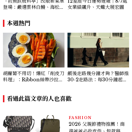
12星座今日運勢速報｜8/7處
「初魚鉄板料亭」改版新菜單
女業績飆升、天蠍大展宏圖
登場：嚴選雲林白鰻、海松貝
交織旬味，限時推出父親節升
級優惠
本週熱門
胡蘿蔔不用切！爆紅「削皮刀
飯後走路幾分鐘才夠？醫師推
料理」：Ribbon絲帶沙拉、
30-2走路法：每30分鐘起身
辣蜂蜜胡蘿蔔，在家也能完成
2分鐘，降血糖效果等同有氧
運動
看過此篇文章的人也喜歡
FASHION
2026 父親節禮物推薦！商
務爸爸必收皮件、包款與鞋