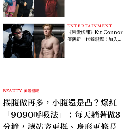
案？金憓秀傳奇美腿被讚
爆、金智勳大秀腹肌，曹汝
貞雙影后飆戲，線上看7大
看點懶人包
ENTERTAINMENT
《戀愛修課》Kit Connor
傳演新一代獨眼龍！加入新
版《X戰警》，可望搭檔
Sadie Sink
BEAUTY
美體健康
捲腹做再多，小腹還是凸？爆紅
「9090呼吸法」：每天躺著做3
分鐘，讓站姿更挺、身形更修長