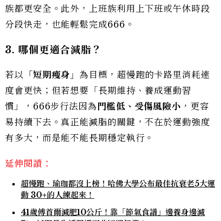
族都更安全。此外，上班族利用上下班或午休時段
分段快走，也能輕鬆完成666。
3.
哪個更適合減脂？
若以
「短期瘦身」
為目標，超慢跑的卡路里消耗速
度會更快；但若想要「長期維持、養成運動習
慣」，666步行法因為
門檻低、受傷風險小
，更容
易持續下去。真正能減脂的關鍵，不在於運動強度
有多大，而是能不能長期穩定執行。
延伸閱讀：
超慢跑、瑜珈都沒上榜！哈佛大學公布最佳抗衰老5大運
動 30+的人練起來！
41歲傅首爾減肥10公斤！靠「節氣食譜」邊養身邊減