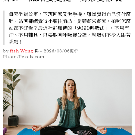
每天坐辦公室，下班回家又滑手機，雖然覺得自己沒什麼
胖，站著卻總覺得小腹往前凸、肩頸愈來愈緊，拍照怎麼
站都不好看？最近社群瘋傳的「9090呼吸法」，不用流
汗、不用輔具，只要躺著呼吸幾分鐘，就吸引不少人跟著
挑戰！
by
fish Weng
與
-
2026/08/06
更新
Photo/Pexels.com