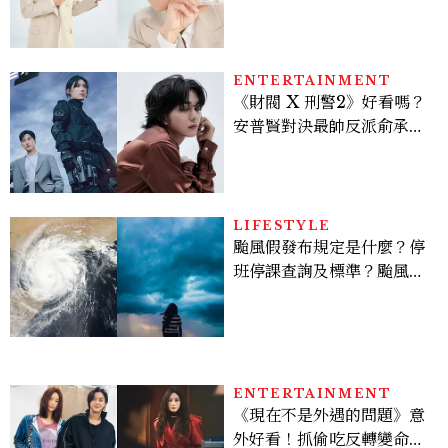
密男神發光乳霜～「肽光透
亮緊緻霜」如何打造日不落
的透亮肌，熬夜拍戲不顯疲
倦感，超神！
ENTERTAINMENT
《財閥 X 刑警2》好看嗎？
安普賢對決最帥反派俞承
豪，鄭恩彩接棒女主，開專
機、刷黑卡，用錢輾壓罪犯
的陳利手回來了，這次能玩
多大？
LIFESTYLE
颱風假發布規定是什麼？停
班停課查詢及標準？颱風假
有薪水嗎、可否拒絕上班？
ENTERTAINMENT
《現在不是外遇的問題》意
外好看！抓偷吃反轉變命