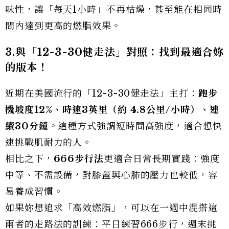
味性，讓「每天1小時」不再枯燥，甚至能在相同時
間內達到更高的燃脂效果。
3.
與「12-3-30
健走法」對照：找到最適合妳
的版本！
近期在美國流行的「12-3-30健走法」主打：
跑步
機坡度
12%
、時速
3
英里（約
4.8
公里
/
小時）、連
續
30
分鐘
。這種方式強調短時間高強度，適合想快
速挑戰肌耐力的人。
相比之下，
666
步行法
更適合日常長期實踐：強度
中等、不需設備，對膝蓋與心肺的壓力也較低，容
易養成習慣。
如果妳想追求「高效燃脂」，可以在一週中混搭這
兩者的走路法的訓練：平日練習666步行，週末挑