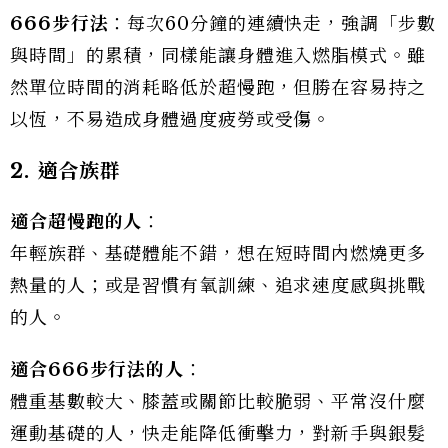
666
步行
法
：每次60分鐘的連續快走，強調「步數
與時間」的累積，同樣能讓身體進入燃脂模式。雖
然單位時間的消耗略低於超慢跑，但勝在容易持之
以恆，不易造成身體過度疲勞或受傷。
2.
適合族群
適合超慢跑的人
：
年輕族群、基礎體能不錯，想在短時間內燃燒更多
熱量的人；或是習慣有氧訓練、追求速度感與挑戰
的人。
適合
666
步行
法的人
：
體重基數較大、膝蓋或關節比較脆弱、平常沒什麼
運動基礎的人，快走能降低衝擊力，對新手與銀髮