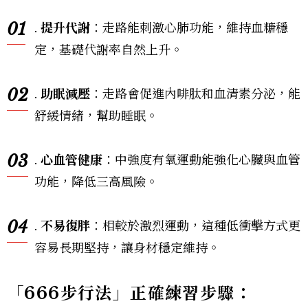
01
.
提升代謝
：走路能刺激心肺功能，維持血糖穩
定，基礎代謝率自然上升。
02
.
助眠減壓
：走路會促進內啡肽和血清素分泌，能
舒緩情緒，幫助睡眠。
03
.
心血管健康
：中強度有氧運動能強化心臟與血管
功能，降低三高風險。
04
.
不易復胖
：相較於激烈運動，這種低衝擊方式更
容易長期堅持，讓身材穩定維持。
「666
步行法」正確練習步驟：