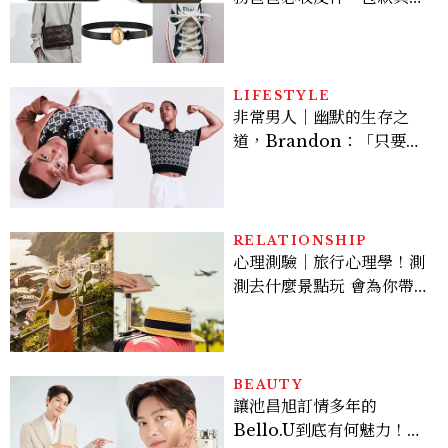
履一次看
LIFESTYLE
非常男人｜幽默的生存之
道，Brandon：「只要能
讓大家笑，我們就有機會玩
在一起，讓敵人成為朋
友。」
RELATIONSHIP
心理測驗｜旅行心理學！測
測去什麼景點玩 會為你帶來
好運
BEAUTY
讓池昌旭訂情多年的
Bello.U到底有何魅力！揭