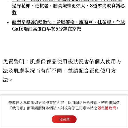
過綠花椰、更抗老、膳食纖維更強大，3道零失敗食譜必
收
酪梨早餐碗3種做法：希臘優格、鷹嘴豆、抹茶版，全球
Café爆紅高蛋白早餐5分鐘在家做
免責聲明：肌膚保養品使用後狀況會依個人使用方
法及肌膚狀況而有所不同，並請配合正確使用方
法。
美麗佳人為提供您更多優質的內容，採用網站分析技術。若您未點選
「我同意」而繼續瀏覽本網站，則視為您已同意本站之
隱私權政策
。
分享
收藏
我同意