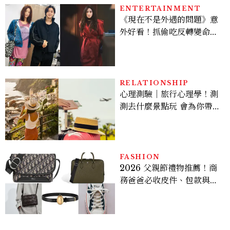
ENTERTAINMENT
《現在不是外遇的問題》意
外好看！抓偷吃反轉變命
案？金憓秀傳奇美腿被讚
爆、金智勳大秀腹肌，曹汝
貞雙影后飆戲，線上看7大
看點懶人包
RELATIONSHIP
心理測驗｜旅行心理學！測
測去什麼景點玩 會為你帶來
好運
FASHION
2026 父親節禮物推薦！商
務爸爸必收皮件、包款與鞋
履一次看