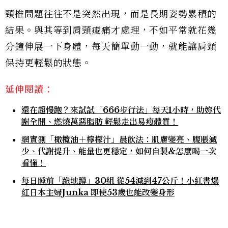
頸椎問題往往不是突然出現，而是長期姿勢累積的
結果。與其等到肩頸痠痛才處理，不如平常就花幾
分鐘伸展一下身體，每天簡單動一動，就能讓肩頸
保持更輕鬆的狀態。
延伸閱讀：
還在超慢跑？來試試「666步行法」每天1小時，助妳代
謝全開、燃燒萬惡脂肪 輕鬆走出易瘦體質！
網實測「橄欖油＋檸檬汁」晨飲法：肌膚變亮、腹脹減
少、代謝提升、能量也更穩定，如何自製&怎麼喝一次
看懂！
每日睡前「跪地蹲」30組 從54減到47公斤！小紅書爆
紅日本主婦Junka 即使53歲也能改變身形