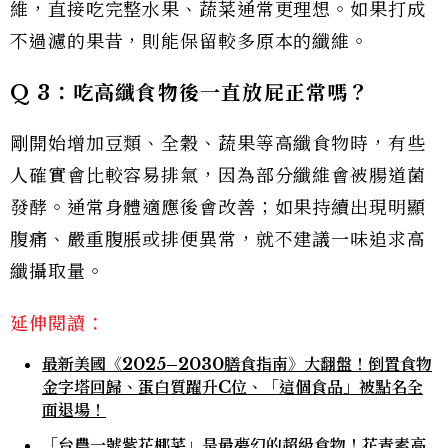
維，直接吃完整水果、蔬菜通常更理想。如果打成
不過濾的果昔，則能保留較多原本的纖維。
Q 3
：吃高纖食物後一直放屁正常嗎？
剛開始增加豆類、全穀、蔬果等高纖食物時，有些
人確實會比較容易排氣，因為部分纖維會被腸道菌
發酵。通常身體適應後會改善；如果持續出現明顯
腹痛、嚴重腹脹或排便異常，就不建議一味追求高
纖攝取量。
延伸閱讀：
最新美國《2025–2030膳食指南》大翻盤！倒置食物
金字塔回歸、蛋白質躍升C位、「這個食品」被點名全
面退場！
「台農一號紫花椰菜」是最夢幻的超級食物！花青素高