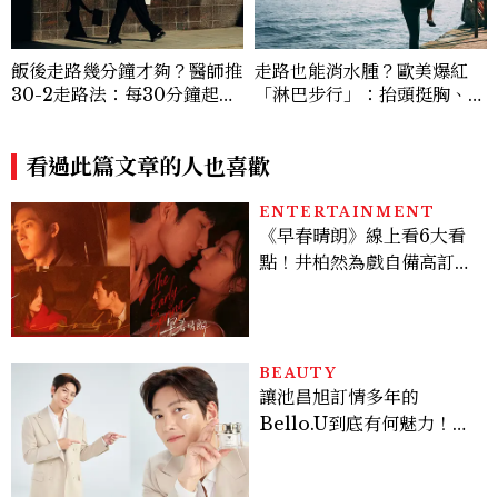
飯後走路幾分鐘才夠？醫師推
走路也能消水腫？歐美爆紅
30-2走路法：每30分鐘起身
「淋巴步行」：抬頭挺胸、自
2分鐘，降血糖效果等同有氧
然擺手、深呼吸，每天20分
運動
鐘有感
看過此篇文章的人也喜歡
ENTERTAINMENT
《早春晴朗》線上看6大看
點！井柏然為戲自備高訂，
孫千苦等地下戀轉正，雨夜
激吻獲讚慾感天花板
BEAUTY
讓池昌旭訂情多年的
Bello.U到底有何魅力！揭
密男神發光乳霜～「肽光透
亮緊緻霜」如何打造日不落