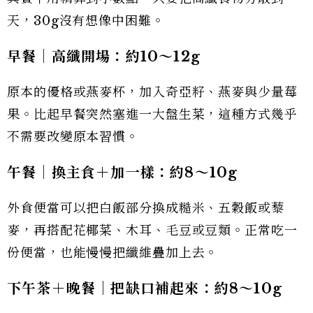
天，30g沒有想像中困難。
早餐｜高纖開場：約10
～12g
原本的優格或燕麥杯，加入奇亞籽、燕麥與少量莓
果。比起早餐突然塞進一大盤生菜，這種方式幾乎
不需要改變原本習慣。
午餐｜換主食＋加一樣：約8
～10g
外食便當可以把白飯部分換成糙米、五穀飯或藜
麥，再搭配花椰菜、木耳、毛豆或豆類。正常吃一
份便當，也能慢慢把纖維疊加上去。
下午茶＋晚餐｜把缺口補起來：約8
～10g