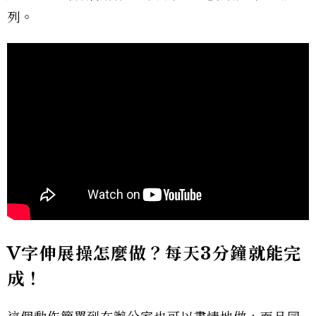
列。
V
字伸展操怎麼做？每天3
分鐘就能完
成！