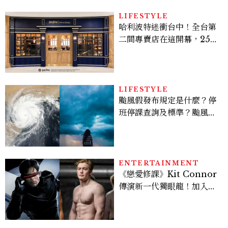
的透亮肌，熬夜拍戲不顯疲
倦感，超神！
LIFESTYLE
哈利波特迷衝台中！全台第
二間專賣店在這開幕，25週
年限定周邊、托特包太值得
入手
LIFESTYLE
颱風假發布規定是什麼？停
班停課查詢及標準？颱風假
有薪水嗎、可否拒絕上班？
ENTERTAINMENT
《戀愛修課》Kit Connor
傳演新一代獨眼龍！加入新
版《X戰警》，可望搭檔
Sadie Sink