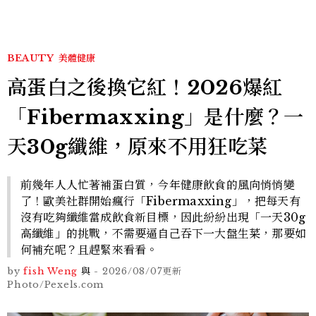
BEAUTY
美體健康
高蛋白之後換它紅！2026爆紅
「Fibermaxxing」是什麼？一
天30g纖維，原來不用狂吃菜
前幾年人人忙著補蛋白質，今年健康飲食的風向悄悄變
了！歐美社群開始瘋行「Fibermaxxing」，把每天有
沒有吃夠纖維當成飲食新目標，因此紛紛出現「一天30g
高纖維」的挑戰，不需要逼自己吞下一大盤生菜，那要如
何補充呢？且趕緊來看看。
by
fish Weng
與
-
2026/08/07
更新
Photo/Pexels.com