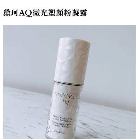
黛珂AQ微光塑顏粉凝露