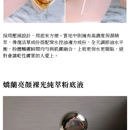
採用壓頭設計，用起來方便。質地中則擁有高濃度保濕精
萃，像復活草成份搭配聚水控油複方成份，全天調節油水平
衡，粉體觸膚瞬間均勻與肌膚融合，上妝更保水更服貼，絕
對會讓乾性膚質的人愛上。
嬌蘭亮顏裸光純萃粉底液