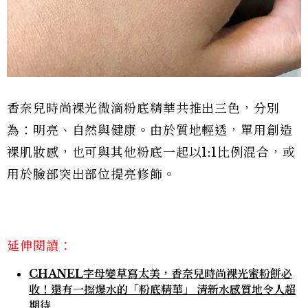
香奈兒時尚裸光微滴粉底精華共推出三色，分別
為：明亮、自然與健康。由於質地輕透，單用創造
裸肌妝感，也可與其他粉底一起以1:1比例混合，或
用於臉部突出部位提亮修飾。
延伸閱讀：
CHANEL字母變草寫太美，香奈兒時尚裸光蜜粉餅必
收！還有一擦爆水的「粉底精華」 清新水感質地令人超
期待