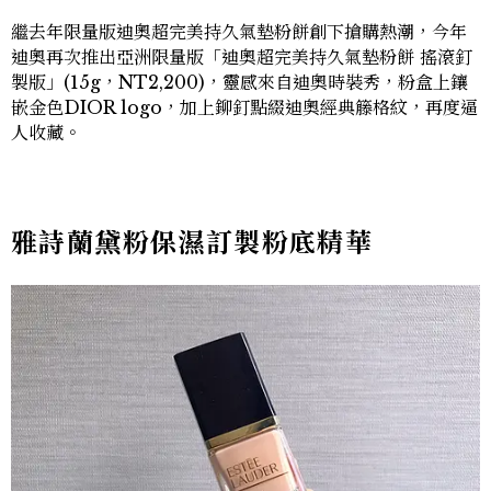
繼去年限量版迪奧超完美持久氣墊粉餅創下搶購熱潮，今年
迪奧再次推出亞洲限量版「迪奧超完美持久氣墊粉餅 搖滾釘
製版」(15g，NT2,200)，靈感來自迪奧時裝秀，粉盒上鑲
嵌金色DIOR logo，加上鉚釘點綴迪奧經典籐格紋，再度逼
人收藏。
雅詩蘭黛粉保濕訂製粉底精華