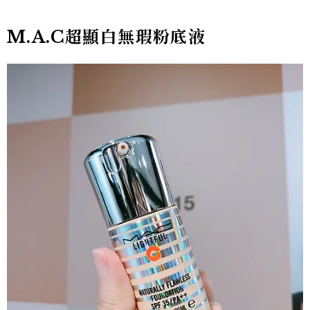
M.A.C
超顯白無瑕粉底液