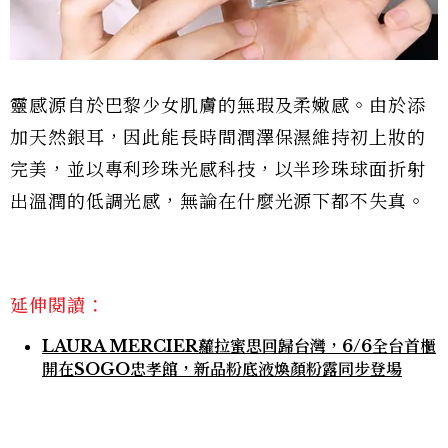
靈感源自於巴黎少女肌膚的無瑕及柔嫩感。由於添
加天然銀耳，因此能長時間潤澤保濕維持初上妝的
完美，並以專利珍珠光感科技，以半珍珠球面折射
出溫潤的低調光感，無論在什麼光源下都不失真。
延伸閱讀：
LAURA MERCIER蘿拉蜜思回歸台灣，6/6全台首櫃
開在SOGO忠孝館，新品粉底液煥顏粉露同步登場