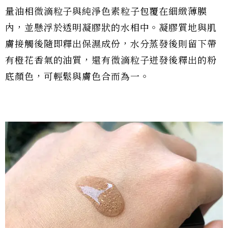
量油相微滴粒子與純淨色素粒子包覆在細緻薄膜
內，並懸浮於透明凝膠狀的水相中。凝膠質地與肌
膚接觸後隨即釋出保濕成份，水分蒸發後則留下帶
有橙花香氣的油質，還有微滴粒子迸發後釋出的粉
底顏色，可輕鬆與膚色合而為一。