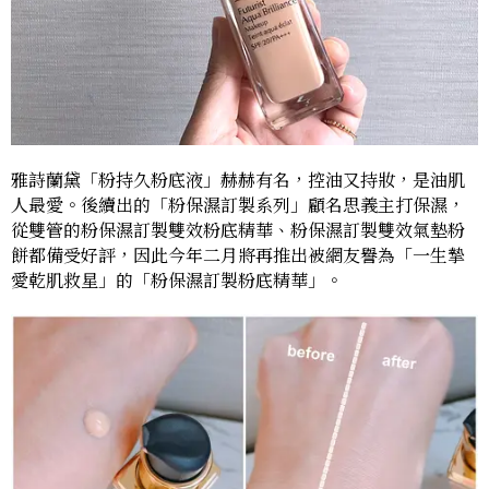
雅詩蘭黛「粉持久粉底液」赫赫有名，控油又持妝，是油肌
人最愛。後續出的「粉保濕訂製系列」顧名思義主打保濕，
從雙管的粉保濕訂製雙效粉底精華、粉保濕訂製雙效氣墊粉
餅都備受好評，因此今年二月將再推出被網友譽為「一生摯
愛乾肌救星」的「粉保濕訂製粉底精華」。