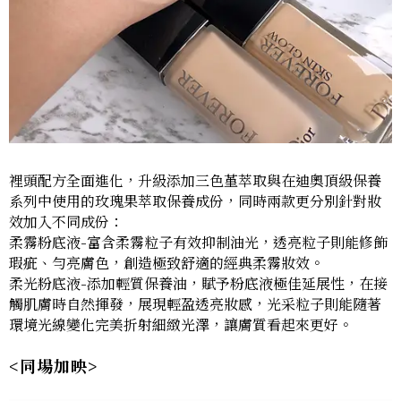
裡頭配方全面進化，升級添加三色堇萃取與在迪奧頂級保養
系列中使用的玫瑰果萃取保養成份，同時兩款更分別針對妝
效加入不同成份：
柔霧粉底液-富含柔霧粒子有效抑制油光，透亮粒子則能修飾
瑕疵、勻亮膚色，創造極致舒適的經典柔霧妝效。
柔光粉底液-添加輕質保養油，賦予粉底液極佳延展性，在接
觸肌膚時自然揮發，展現輕盈透亮妝感，光采粒子則能隨著
環境光線變化完美折射細緻光澤，讓膚質看起來更好。
<同場加映>