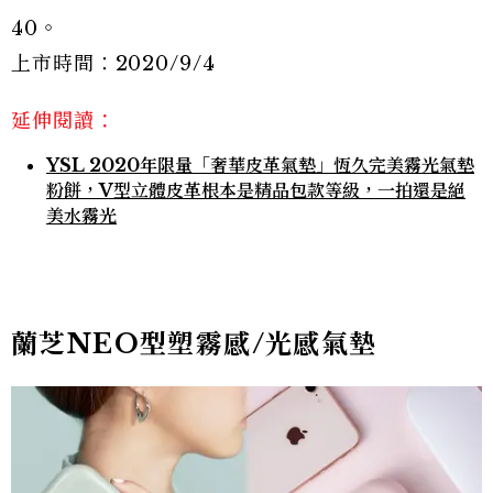
40。
上市時間：2020/9/4
延伸閱讀：
YSL 2020年限量「奢華皮革氣墊」恆久完美霧光氣墊
粉餅，V型立體皮革根本是精品包款等級，一拍還是絕
美水霧光
蘭芝NEO型塑霧感/光感氣墊