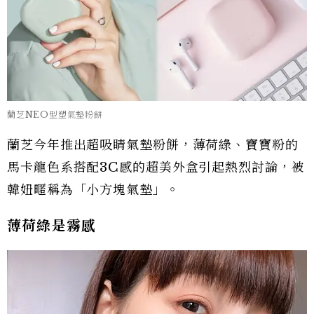
蘭芝NEO型塑氣墊粉餅
蘭芝今年推出超吸睛氣墊粉餅，薄荷綠、寶寶粉的
馬卡龍色系搭配3C感的超美外盒引起熱烈討論，被
韓妞暱稱為「小方塊氣墊」。
薄荷綠是霧感