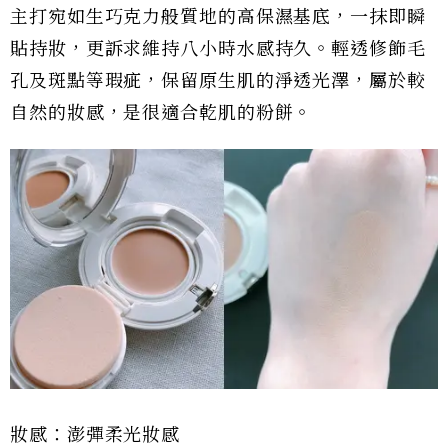
主打宛如生巧克力般質地的高保濕基底，一抹即瞬
貼持妝，更訴求維持八小時水感持久。輕透修飾毛
孔及斑點等瑕疵，保留原生肌的淨透光澤，屬於較
自然的妝感，是很適合乾肌的粉餅。
妝感：澎彈柔光妝感