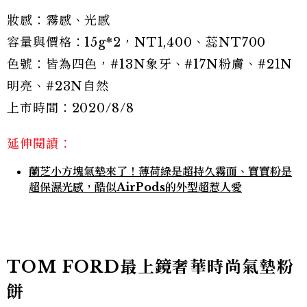
妝感：霧感、光感
容量與價格：15g*2，NT1,400、蕊NT700
色號：皆為四色，#13N象牙、#17N粉膚、#21N
明亮、#23N自然
上市時間：2020/8/8
延伸閱讀：
蘭芝小方塊氣墊來了！薄荷綠是超持久霧面、寶寶粉是
超保濕光感，酷似AirPods的外型超惹人愛
TOM FORD最上鏡奢華時尚氣墊粉
餅