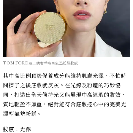
TOM FORD最上鏡奢華時尚氣墊粉餅妝感
其中高比例頂級保養成分能維持肌膚光澤，不怕時
間擠了之後底妝就反灰。在光線及粉體的巧妙協
同，打造出全天候持光又能展現中高遮瑕的妝效，
質地輕盈不厚重，絕對能符合底妝控心中的完美光
澤型氣墊粉餅。
妝感：光澤