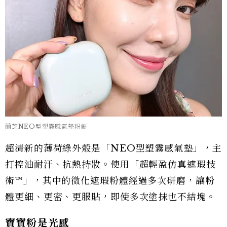
蘭芝NEO型塑霧感氣墊粉餅
超清新的薄荷綠外殼是「NEO型塑霧感氣墊」，主
打控油耐汗、抗熱持妝。使用「超輕盈仿真遮瑕技
術™」，其中的微化遮瑕粉體經過多次研磨，讓粉
體更細、更密、更服貼，即使多次塗抹也不結塊。
寶寶粉是光感