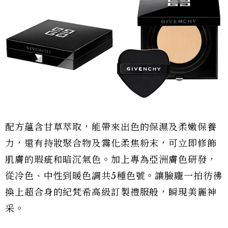
配方蘊含甘草萃取，能帶來出色的保濕及柔嫩保養
力，還有持妝聚合物及霧化柔焦粉末，可立即修飾
肌膚的瑕疵和暗沉氣色。加上專為亞洲膚色研發，
從冷色、中性到暖色調共5種色號。讓臉龐一拍彷彿
換上超合身的紀梵希高級訂製禮服般，瞬現美麗神
采。