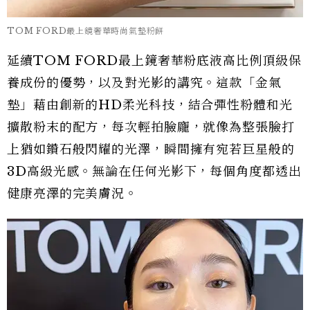
TOM FORD最上鏡奢華時尚氣墊粉餅
延續TOM FORD最上鏡奢華粉底液高比例頂級保
養成份的優勢，以及對光影的講究。這款「金氣
墊」藉由創新的HD柔光科技，結合彈性粉體和光
擴散粉末的配方，每次輕拍臉龐，就像為整張臉打
上猶如鑽石般閃耀的光澤，瞬間擁有宛若巨星般的
3D高級光感。無論在任何光影下，每個角度都透出
健康亮澤的完美膚況。