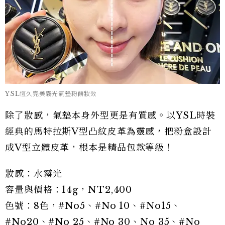
YSL恆久完美霧光氣墊粉餅妝效
除了妝感，氣墊本身外型更是有質感。以YSL時裝
經典的馬特拉斯V型凸紋皮革為靈感，把粉盒設計
成V型立體皮革，根本是精品包款等級！
妝感：水霧光
容量與價格：14g，NT2,400
色號：8色，#No5、#No 10、#No15、
#No20、#No 25、#No 30、No 35、#No