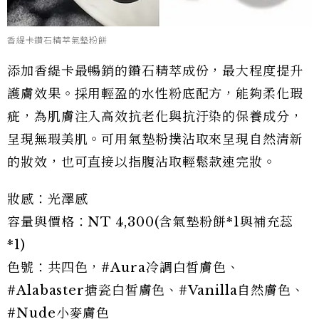
香緹卡鑽石精萃氣墊粉餅
添加香緹卡最暢銷的鑽石精萃成份，最大程度提升
護膚效果。採用輕盈的水性粉底配方，能夠柔化瑕
疵，為肌膚注入高效抗老化與抗汙染的保養成分，
呈現無瑕美肌。可用氣墊粉撲沾取來呈現自然清新
的妝效，也可直接以指腹沾取輕鬆款速完妝。
妝感：光澤感
容量與價格：NT 4,300(含氣墊粉餅*1與補充蕊
*1)
色號：共四色，#Aura冷調白皙膚色、
#Alabaster搪瓷白皙膚色、#Vanilla自然膚色、
#Nude小麥膚色