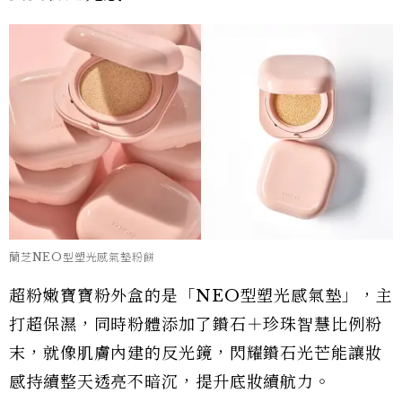
蘭芝NEO型塑光感氣墊粉餅
超粉嫩寶寶粉外盒的是「NEO型塑光感氣墊」，主
打超保濕，同時粉體添加了鑽石＋珍珠智慧比例粉
末，就像肌膚內建的反光鏡，閃耀鑽石光芒能讓妝
感持續整天透亮不暗沉，提升底妝續航力。