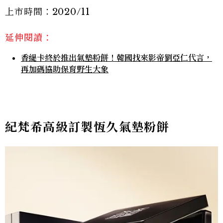
上市時間：2020/11
延伸閱讀：
香緹卡終於推出氣墊粉餅！韓國找來影帝劉亞仁代言，
再加碼協助保育野生大象
紀梵希高級訂製恆久氣墊粉餅