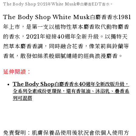
The Body Shop 2021年White Musk®白麝香EDT香水。
The Body Shop White Musk白麝香香水1981
年上市，是第一支以植物性草本麝香取代動物麝香
的香水，2021年迎接40週年全新升級。以獨特天
然草本麝香香調，同時融合花香，像茉莉與鈴蘭等
香氣，散發如絲柔般細膩繾綣的經典浪漫麝香。
延伸閱讀：
The Body Shop白麝香香水40週年全新改版升級，
全系列全素成份更環保，還有香氛油、沐浴乳、疊香系
列可混搭
免責聲明：肌膚保養品使用後狀況會依個人使用方