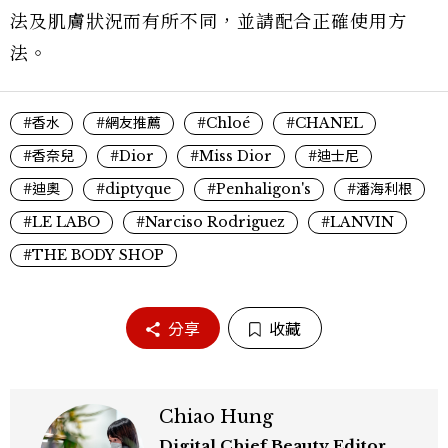
法及肌膚狀況而有所不同，並請配合正確使用方
法。
#香水
#網友推薦
#Chloé
#CHANEL
#香奈兒
#Dior
#Miss Dior
#迪士尼
#迪奧
#diptyque
#Penhaligon's
#潘海利根
#LE LABO
#Narciso Rodriguez
#LANVIN
#THE BODY SHOP
分享
收藏
Chiao Hung
Digital Chief Beauty Editor