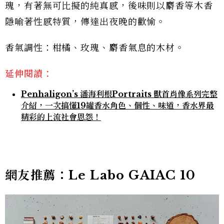
瑰，有著無可比擬的純真感，後味則以麝香等木香
隱喻著性感特質，傳達出夜晚的歡愉。
香氣調性：柑橘、玫瑰、麝香氣息的木材。
延伸閱讀：
Penhaligon’s 潘海利根Portraits 獸首肖像系列完整
介紹，一次搞懂19罐香水角色、個性、味道，香水界最
精彩的上流社會恩怨！
網友推薦：Le Labo GAIAC 10