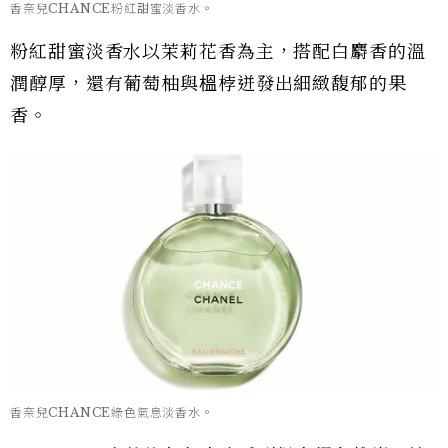
香奈兒CHANCE粉紅甜蜜淡香水。
粉紅甜蜜淡香水以茉莉花香為主，搭配白麝香的溫
潤醇厚，還有葡萄柚與榲桲迸發出細緻馥郁的果
香。
香奈兒CHANCE綠色氣息淡香水。