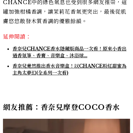
CHANCE中的綠色氣息也受到很多網友推崇，這
罐加強柑橘香調，讓茉莉花香氣更突出，最後從肌
膚悠悠散發木質香調的優雅餘韻。
延伸閱讀：
香奈兒CHANCE香水隱藏版商品一次看！原來小香出
過香氛筆、香膏、音樂盒、沐浴球…
香奈兒竟然推出香水音樂盒！以CHANCE粉紅甜蜜為
主角太夢幻(全系列一次看)
網友推薦：香奈兒摩登COCO香水