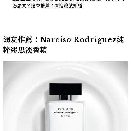
怎麼買？選香推薦？看這篇就知道
網友推薦：Narciso Rodriguez純
粹繆思淡香精