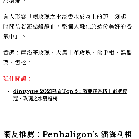
為濃郁。
有人形容「噴玫瑰之水淡香水於身上的那一刻起，
時間彷若凝結般靜止，整個人融化於這份美好的香
氣中」。
香調：摩洛哥玫瑰、大馬士革玫瑰、佛手柑、黑醋
栗、雪松。
延伸閱讀：
diptyque 2021熱賣Top 5：爵夢淡香精上市就奪
冠、玫瑰之水雙進榜
網友推薦：Penhaligon’s 潘海利根