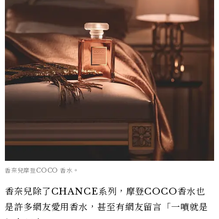
香奈兒摩登COCO 香水。
香奈兒除了CHANCE系列，摩登COCO香水也
是許多網友愛用香水，甚至有網友留言「一噴就是