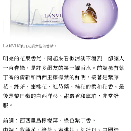
LANVIN浪凡光韻女性淡香精。
明亮的花果香氣，聞起來看似清淡不濃烈，卻讓人
一直眷戀，是許多網友的第一罐香水。前調擁有紫
丁香的清新和西西里檸檬葉的鮮明，接著是紫藤
花、綠茶、蜜桃花、紅芍藥、桂花的柔和花香。最
後是黎巴嫩的白西洋杉、甜麝香和琥珀，非常舒
服。
前調：西西里島檸檬葉、綠色紫丁香。
中調：紫藤花、綠茶、蜜桃花、紅牡丹、中國桂