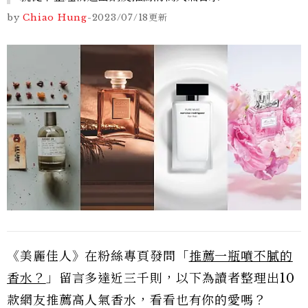
by
Chiao Hung
-
2023/07/18
更新
《美麗佳人》在粉絲專頁發問「
推薦一瓶噴不膩的
香水？
」留言多達近三千則，以下為讀者整理出10
款網友推薦高人氣香水，看看也有你的愛嗎？