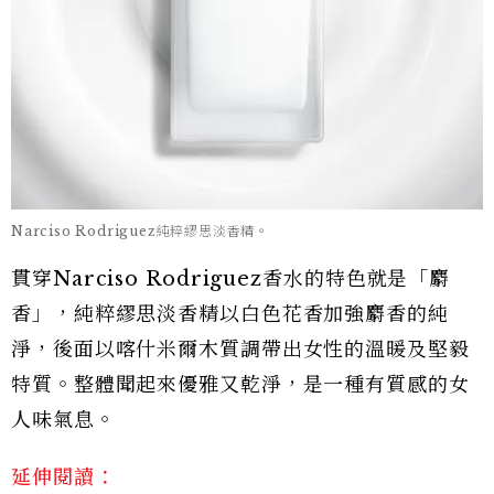
Narciso Rodriguez純粹繆思淡香精。
貫穿Narciso Rodriguez香水的特色就是「麝
香」，純粹繆思淡香精以白色花香加強麝香的純
淨，後面以喀什米爾木質調帶出女性的溫暖及堅毅
特質。整體聞起來優雅又乾淨，是一種有質感的女
人味氣息。
延伸閱讀：