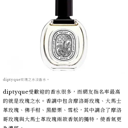
diptyque玫瑰之水淡香水。
diptyque受歡迎的香水很多，而網友指名率最高
的就是玫瑰之水。香調中包含摩洛哥玫瑰、大馬士
革玫瑰、佛手柑、黑醋栗、雪松，其中調合了摩洛
哥玫瑰與大馬士革玫瑰兩款香氛的獨特，使香氣更