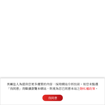
美麗佳人為提供您更多優質的內容，採用網站分析技術。若您未點選
「我同意」而繼續瀏覽本網站，則視為您已同意本站之
隱私權政策
。
我同意