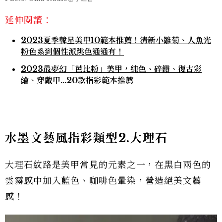
延伸閱讀：
2023夏季韓星美甲10範本推薦！清新小雛菊、人魚光
粉色系到個性派跳色通通有！
2023最夢幻「芭比粉」美甲，純色、碎鑽、復古彩
繪、穿戴甲...20款指彩範本推薦
水墨文藝風指彩類型2.大理石
大理石紋路是美甲常見的元素之一，在黑白兩色的
雲霧感中加入藍色、咖啡色暈染，營造絕美文藝
感！