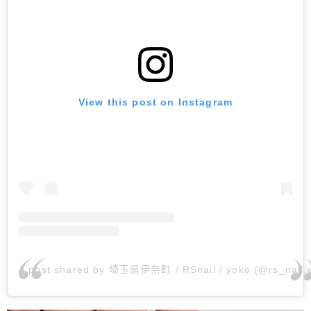
View this post on Instagram
A post shared by 埼玉県伊奈町 / RSnail / yoko (@rs_nail.