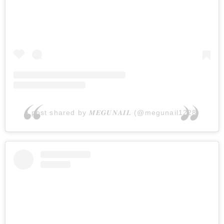
A post shared by 𝑴𝑬𝑮𝑼𝑵𝑨𝑰𝑳 (@megunail1228)