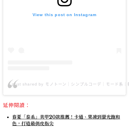
View this post on Instagram
A post shared by モノトーン｜シンプルコーデ｜モード系｜韓国フ
延伸閱讀：
春夏「泰系」美甲20款推薦！卡通、果凍到螢光飽和
色，打造最俏皮指尖