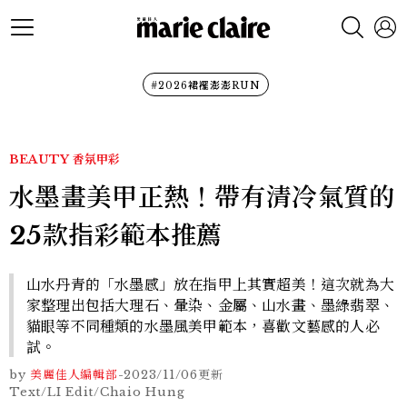
#2026裙襬澎澎RUN
BEAUTY
香氛甲彩
水墨畫美甲正熱！帶有清冷氣質的
25款指彩範本推薦
山水丹青的「水墨感」放在指甲上其實超美！這次就為大
家整理出包括大理石、暈染、金屬、山水畫、墨綠翡翠、
貓眼等不同種類的水墨風美甲範本，喜歡文藝感的人必
試。
by
美麗佳人編輯部
-
2023/11/06
更新
Text/LI Edit/Chaio Hung