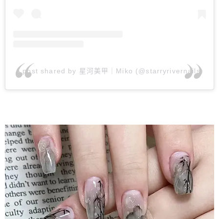
A post shared by 星河美甲｜Miko (@starryrivernails)