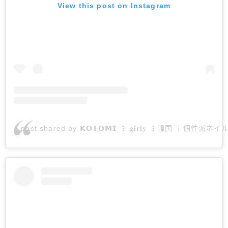
View this post on Instagram
A post shared by 𝗞𝗢𝗧𝗢𝗠𝗜 ⋮ 𝐠𝐢𝐫𝐥𝐲 ⋮韓国 ⋮個性派ネイ