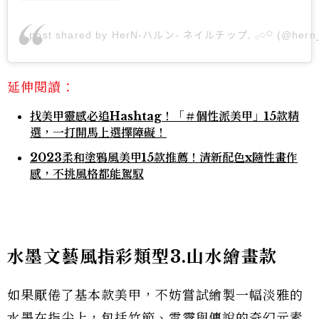
A post shared by HerN-ハルン- ネイルチップ𓈒 𓂂𓏸𓋪 (@hern_
延伸閱讀：
找美甲靈感必追Hashtag！「＃個性派美甲」15款精
選，一打開馬上選擇障礙！
2023柔和塗鴉風美甲15款推薦！清新配色x隨性畫作
感，不挑風格都能駕馭
水墨文藝風指彩類型3.山水繪畫款
如果厭倦了基本款美甲，不妨嘗試繪製一幅淡雅的
水墨在指尖上，包括竹節、雲霧與傳說的奇幻元素