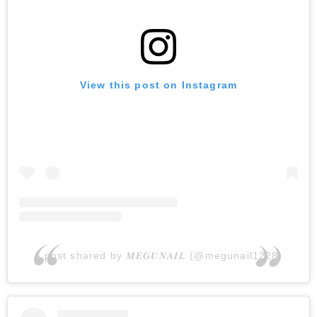
View this post on Instagram
A post shared by 𝑴𝑬𝑮𝑼𝑵𝑨𝑰𝑳 (@megunail1228)