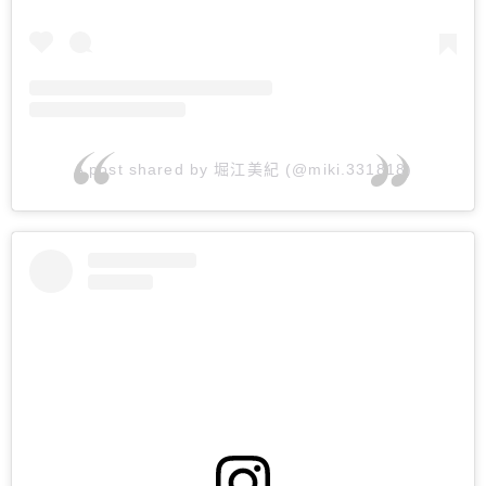
A post shared by 堀江美紀 (@miki.331818)