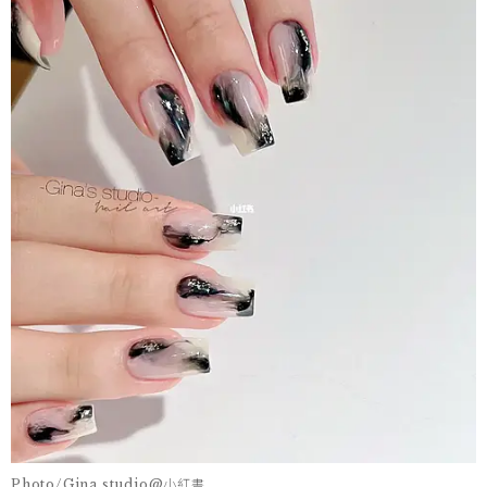
Photo/Gina studio@小紅書