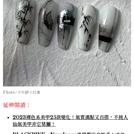
Photo/汐米@小紅書
延伸閱讀：
2023裸色系美甲25款變化！氣質滿點又百搭，不挑人
仙氣美甲非它莫屬！