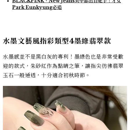
BLACKPINK、New Jeans美甲都出自她手！才女
Park Eunkyung必追
水墨文藝風指彩類型4墨綠翡翠款
水墨感並不是黑白灰的專利！墨綠色也是非常受歡
迎的款式，朱砂紅作為點睛之筆，讓指尖彷彿翡翠
玉石一般通透，十分適合初秋時節。