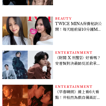
Sadie Sink
BEAUTY
TWICE MINA保養秘訣公
開！每天睡前留10分鐘ME
TIME、定期皮拉提斯，6
個日常習慣養出牛奶肌
ENTERTAINMENT
《財閥 X 刑警2》好看嗎？
安普賢對決最帥反派俞承
豪，鄭恩彩接棒女主，開專
機、刷黑卡，用錢輾壓罪犯
的陳利手回來了，這次能玩
多大？
ENTERTAINMENT
《早春晴朗》線上看6大看
點！井柏然為戲自備高訂，
孫千苦等地下戀轉正，雨夜