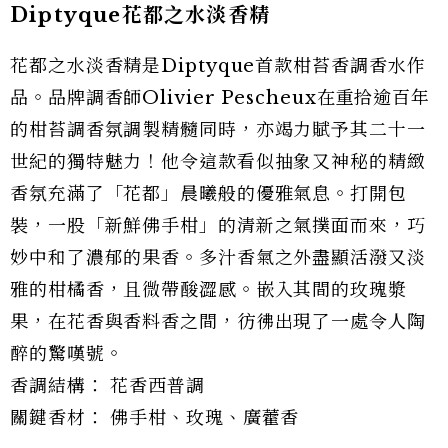
Diptyque花都之水淡香精
花都之水淡香精是Diptyque首款柑苔香調香水作
品。品牌調香師Olivier Pescheux在重拾逾百年
的柑苔調香氛調製精髓同時，亦竭力賦予其二十一
世紀的獨特魅力！他令這款看似抽象又神秘的精緻
香氛充滿了「花都」晨曦般的優雅氣息。打開包
裝，一股「新鮮佛手柑」的清新之氣撲面而來，巧
妙中和了濃郁的果香。多汁香氣之外盡顯活潑又淡
雅的柑橘香，且微帶酸澀感。嵌入其間的玫瑰漿
果，在花香與香料香之間，彷彿出現了一處令人陶
醉的驚嘆號。
香調結構： 花香西普調
關鍵香材： 佛手柑、玫瑰、廣藿香