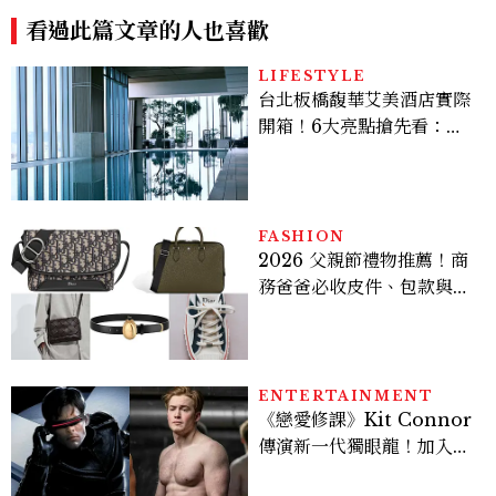
看過此篇文章的人也喜歡
LIFESTYLE
台北板橋馥華艾美酒店實際
開箱！6大亮點搶先看：新
北最新旅宿地標、高空泳
池、客房藏奢華細節
FASHION
2026 父親節禮物推薦！商
務爸爸必收皮件、包款與鞋
履一次看
ENTERTAINMENT
《戀愛修課》Kit Connor
傳演新一代獨眼龍！加入新
版《X戰警》，可望搭檔