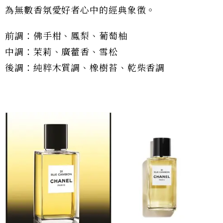
為無數香氛愛好者心中的經典象徵。
前調：佛手柑、鳳梨、葡萄柚
中調：茉莉、廣藿香、雪松
後調：純粹木質調、橡樹苔、乾柴香調