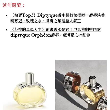
延伸閱讀：
【熱賣Top5】Diptyque香水排行榜揭曉，爵夢淡香
精奪冠，玫瑰之水、肌膚之華穩坐人氣王
《莎拉的真偽人生》遺書香水是它！申惠善劇中同款
diptyque Orphéon爵夢，藏著最心碎細節