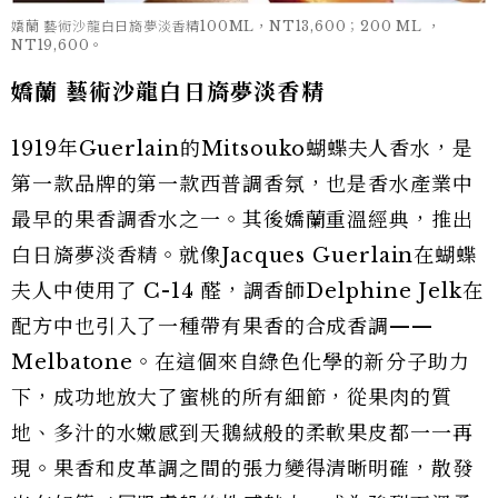
嬌蘭 藝術沙龍白日旖夢淡香精100ML，NT13,600；200 ML ，
NT19,600。
嬌蘭 藝術沙龍白日旖夢淡香精
1919年Guerlain的Mitsouko蝴蝶夫人香水，是
第一款品牌的第一款西普調香氛，也是香水產業中
最早的果香調香水之一。其後嬌蘭重溫經典，推出
白日旖夢淡香精。就像Jacques Guerlain在蝴蝶
夫人中使用了 C-14 醛，調香師Delphine Jelk在
配方中也引入了一種帶有果香的合成香調——
Melbatone。在這個來自綠色化學的新分子助力
下，成功地放大了蜜桃的所有細節，從果肉的質
地、多汁的水嫩感到天鵝絨般的柔軟果皮都一一再
現。果香和皮革調之間的張力變得清晰明確，散發