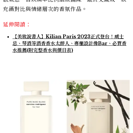
充滿對比與情緒層次的香氛作品。
延伸閱讀：
【美妝說書人】Kilian Paris 2023正式登台！威士
忌、琴酒等酒香香水太醉人、專櫃設計像Bar、必買香
水推薦(附完整香水與價目表)