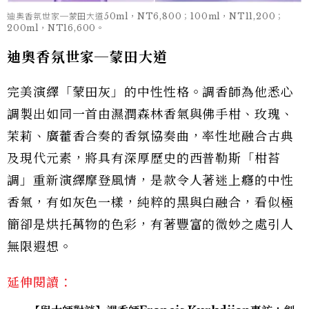
迪奧香氛世家─蒙田大道50ml，NT6,800；100ml，NT11,200；
200ml，NT16,600。
迪奧香氛世家─蒙田大道
完美演繹「蒙田灰」的中性性格。調香師為他悉心
調製出如同一首由濕潤森林香氣與佛手柑、玫瑰、
茉莉、廣藿香合奏的香氛協奏曲，率性地融合古典
及現代元素，將具有深厚歷史的西普勒斯「柑苔
調」重新演繹摩登風情，是款令人著迷上癮的中性
香氣，有如灰色一樣，純粹的黑與白融合，看似極
簡卻是烘托萬物的色彩，有著豐富的微妙之處引人
無限遐想。
延伸閱讀：