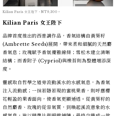
Kilian Paris 女王陛下，NT9,300。
Kilian Paris 女王陛下
品牌首度推出的西普調作品，香氣結構由黃葵籽
(Ambrette Seeds)展開，帶來柔和細膩的天然麝
香氣息；玫瑰賦予香氛優雅線條；雪松木建立清晰
結構；而香附子 (Cypriol)與橡苔則為整體增添深
度。
靈感取自哲學之道旁流動溪水的水感氣息，為香氣
注入流動感；一抹若隱若現的蜜桃果香，則呼應櫻
花輕盈的果香面向，使香氣更顯通透。從黃葵籽的
自然麝香、玫瑰的從容氣質，到喚起溪流意象的水
感氣息，皆以精準比例細緻鋪陳，最終交織成一款