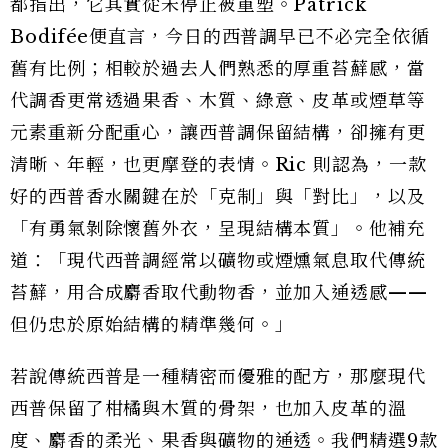
都指出，它其實從未停止被重塑。Patrick
Bodifée便直言，今日的西普調早已不必完全依循
舊有比例；相較於過去人們熟悉的厚重苔蘚感，當
代調香更常透過果香、木質、綠意、皮革或煙草等
元素重新分配重心，讓西普調保留結構，卻擁有更
清晰、年輕，也更摩登的表情。Ric 則認為，一款
好的西普香水關鍵在於「克制」與「對比」，以及
「有勇氣剝除懷舊外衣，呈現結構本質」。他補充
道：「現代西普調經常以礦物或煙燻氣息取代傳統
苔蘚，用合成麝香取代動物香，並加入通透感——
但仍忠於原始結構的精準幾何。」
若說傳統西普是一種精密而優雅的配方，那麼現代
西普保留了柑橘與木質的骨架，也加入皮革的溫
度、麝香的柔光、果香與礦物的通透。我們精選9款