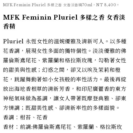
MFK Feminin Pluriel 多樣之香 女香淡香精70ml，NT 8,400。
MFK Feminin Pluriel 多樣之香 女香淡
香精
Pluriel 永恆女性的溫婉優雅及清新可人。以多種
花香調，展現女性多面的獨特個性。淡淡優雅的佛
羅倫斯鳶尾花、紫羅蘭和格拉斯玫瑰，勾勒著女性
的甜美與性感；幻惑之間，卻又以埃及茉莉和橙
花，跳躍舞動著如小女孩般的率性活力。最後再綻
放出海地香根草的清新芳香，和印尼廣藿香的東方
神秘氣味做為基調，讓女人帶著既摩登典雅、卻東
方情調；既甜美性感、卻清新率性的多樣面貌。
香調：柑苔、花香
香材：前調:佛羅倫斯鳶尾花、紫羅蘭、格拉斯玫