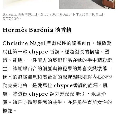
Barénia 淡香精30ml，NT3,700；60ml，NT5,150；100ml，
NT7,200。
Hermès Barénia 淡香精
Christine Nagel 呈獻感性的調香創作，締造愛
馬仕第一款 chypre 香調。經過漫長的構建、塑
造、雕琢，一件醉人的藝術作品在她的手中精彩誕
生，讓蝴蝶百合的細膩與神秘果的驚喜交織激蕩。
橡木的溫暖氣息和廣藿香的深邃韻味則將內心的悸
動完美定格，是愛馬仕 chypre香調的詮釋。肌
膚，將這份 chypre 調芬芳深深 吸引，永遠珍
藏。這是身體與靈魂的共生，亦是勇往直前女性的
標誌。