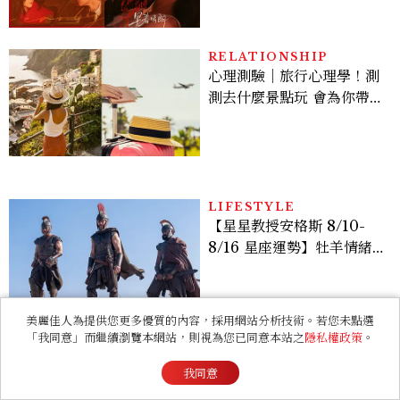
激吻獲讚慾感天花板
RELATIONSHIP
心理測驗｜旅行心理學！測
測去什麼景點玩 會為你帶來
好運
LIFESTYLE
【星星教授安格斯 8/10-
8/16 星座運勢】牡羊情緒
變敏感，雙子人際吸引力爆
棚
美麗佳人為提供您更多優質的內容，採用網站分析技術。若您未點選
「我同意」而繼續瀏覽本網站，則視為您已同意本站之
隱私權政策
。
我同意