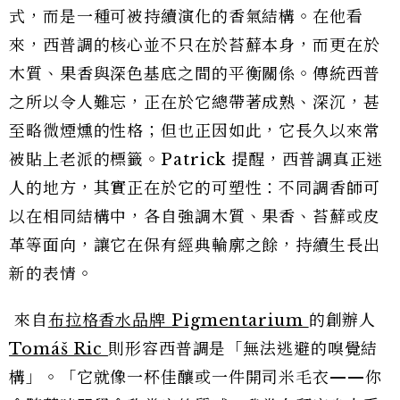
式，而是一種可被持續演化的香氣結構。在他看
來，西普調的核心並不只在於苔蘚本身，而更在於
木質、果香與深色基底之間的平衡關係。傳統西普
之所以令人難忘，正在於它總帶著成熟、深沉，甚
至略微煙燻的性格；但也正因如此，它長久以來常
被貼上老派的標籤。Patrick 提醒，西普調真正迷
人的地方，其實正在於它的可塑性：不同調香師可
以在相同結構中，各自強調木質、果香、苔蘚或皮
革等面向，讓它在保有經典輪廓之餘，持續生長出
新的表情。
來自
布拉格香水品牌 Pigmentarium
的創辦人
Tomáš Ric
則形容西普調是「無法逃避的嗅覺結
構」。「它就像一杯佳釀或一件開司米毛衣——你