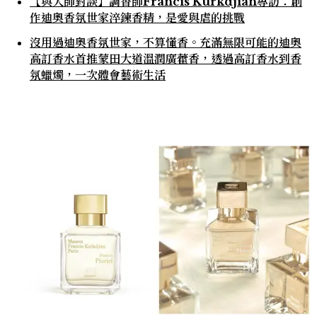
【與大師對談】調香師Francis Kurkdjian專訪：創
作迪奧香氛世家淬鍊香精，是愛與虐的挑戰
沒用過迪奧香氛世家，不算懂香。充滿無限可能的迪奧
高訂香水首推蒙田大道溫潤廣藿香，透過高訂香水到香
氛蠟燭，一次體會藝術生活