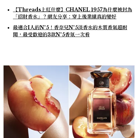
【Threads上紅什麼】CHANEL 1957為什麼被封為
「招財香水」？網友分享：穿上後業績真的變好
最適合I人的N°5！香奈兒N°5淡香水的木質香氣超耐
聞，最受歡迎的3款N°5香氛一次看