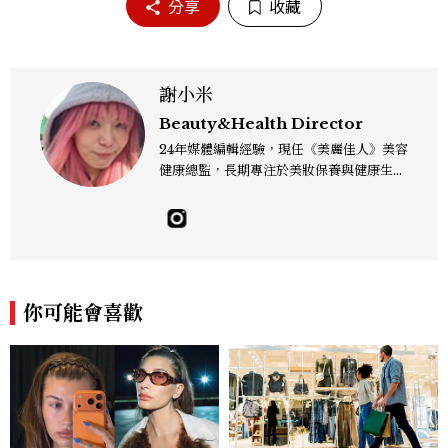
分享
收藏
謝小米
Beauty&Health Director
24年媒體編輯經驗，現任《美麗佳人》美容
健康總監，長期專注於美妝保養與健康生活
領域。看得見的成份、看不見的氣味都喜
歡，皮膚之上、毛孔之下都關心。擅長將皮
膚保養、彩妝髮型、香水新知與日常實踐串
接，深度採訪皮膚科醫師、彩妝、髮型師、
調香師與實驗室專家等，矢志解決所有美妝
疑難雜症，想和大家一起漂亮玩美妝。 Co
你可能會喜歡
ntact：alice_hsieh@mctw.com.tw