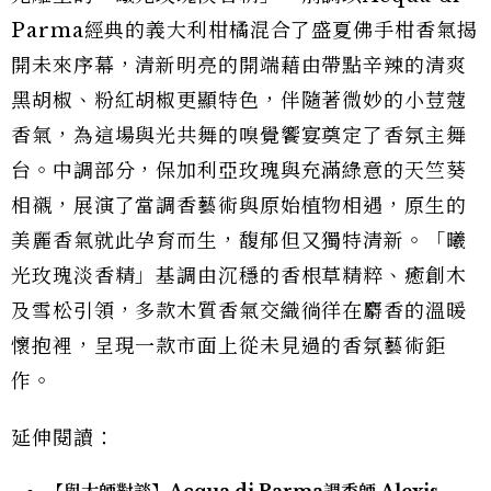
Parma經典的義大利柑橘混合了盛夏佛手柑香氣揭
開未來序幕，清新明亮的開端藉由帶點辛辣的清爽
黑胡椒、粉紅胡椒更顯特色，伴隨著微妙的小荳蔻
香氣，為這場與光共舞的嗅覺饗宴奠定了香氛主舞
台。中調部分，保加利亞玫瑰與充滿綠意的天竺葵
相襯，展演了當調香藝術與原始植物相遇，原生的
美麗香氣就此孕育而生，馥郁但又獨特清新。「曦
光玫瑰淡香精」基調由沉穩的香根草精粹、癒創木
及雪松引領，多款木質香氣交織徜徉在麝香的溫暖
懷抱裡，呈現一款市面上從未見過的香氛藝術鉅
作。
延伸閱讀：