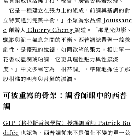
常見組成包括佛手柑、橡苔、廣藿香與岩玫瑰。
「它是一種建立在張力上的組成，前調與基調的對
立特質達到完美平衡，」
小眾香水品牌 Jouissanc
e
創辦人
Cherry Cheng
說道。「那是光與影、
飄渺與泥土氣息之間的平衡。西普調總帶著一絲戲
劇性，是優雅的拉鋸，如同欲望的張力。相比單一
花香或溫潤琥珀調，它更具理性魅力與性感深
度。」中文多稱它為「柑苔調」，準確地抓住了那
股柑橘的明亮與苔蘚的濕潤。
可被重寫的骨架：調香師眼中的西普
調
GIP（格拉斯香氛學院）授課調香師 Patrick Bo
difée
也認為，西普調從來不是僵化不變的單一公