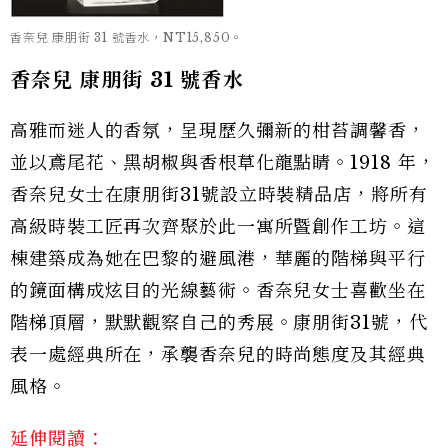
香奈兒 康朋街 31 號香水，NT15,850。
香奈兒 康朋街 31 號香水
高雅而迷人的香氛，呈現歷久彌新的柑苔調馨香，
並以鳶尾花、黑胡椒與香根草化龍點睛。1918 年，
香奈兒女士在康朋街31號設立時裝精品店，將所有
高級時裝工匠再次齊聚於此一寓所暨創作工坊。這
棟建築成為她在巴黎的避風港，華麗的階梯與平行
的鏡面構成炫目的光線藝術。香奈兒女士喜歡坐在
階梯頂層，默默觀察自己的秀展。康朋街31號，代
表一處經典所在，承襲香奈兒的時尚態度及其經典
風格。
延伸閱讀：