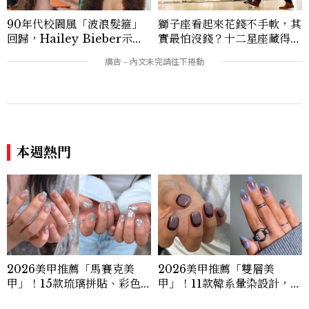
90年代校園風「波浪髮箍」
獅子座看起來花錢不手軟，其
回歸，Hailey Bieber示範
實最怕沒錢？十二星座藏得最
如何戴得時髦：這款Miu Mi
深的金錢焦慮，「這星座」比
u髮箍未開賣先爆紅！
價半天，最後卻買最貴的
本週熱門
2026美甲推薦「馬賽克美
2026美甲推薦「雙層美
甲」！15款琉璃拼貼、彩色
甲」！11款韓系暈染設計，顯
玻璃、Y2K靈感一次看
白、高級感一次擁有