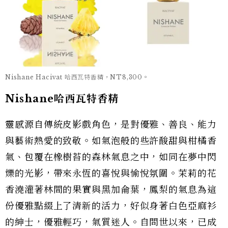
Nishane Hacivat 哈西瓦特香精，NT8,300。
Nishane哈西瓦特香精
靈感源自傳統皮影戲角色，是對優雅、善良、能力
與藝術熱愛的致敬。如氣泡般的些許酸甜與柑橘香
氣、包覆在橡樹苔的森林氣息之中，如同在夢中閃
爍的光影，帶來永恆的喜悅與愉悅氛圍。茉莉的花
香澆灌著林間的果實與黑加侖葉，鳳梨的氣息為這
份優雅點綴上了清新的活力，好似身著白色亞麻衫
的紳士，優雅輕巧，氣質迷人。自問世以來，已成