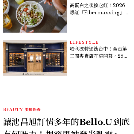
高蛋白之後換它紅！2026
爆紅「Fibermaxxing」
是什麼？一天30g纖維，原
來不用狂吃菜
LIFESTYLE
哈利波特迷衝台中！全台第
二間專賣店在這開幕，25週
年限定周邊、托特包太值得
入手
BEAUTY
美麗保養
讓池昌旭訂情多年的Bello.U到底