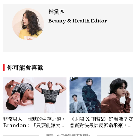
林黛西
Beauty & Health Editor
你可能會喜歡
非常男人｜幽默的生存之道，
《財閥 X 刑警2》好看嗎？安
Brandon：「只要能讓大家
普賢對決最帥反派俞承豪，鄭
笑，我們就有機會玩在一起，
恩彩接棒女主，開專機、刷黑