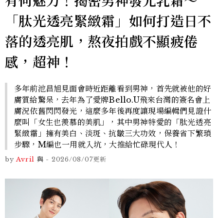
有何魅力！揭密男神發光乳霜～
「肽光透亮緊緻霜」如何打造日不
落的透亮肌，熬夜拍戲不顯疲倦
感，超神！
多年前池昌旭見面會時近距離看到男神，首先就被他的好
膚質給驚呆，去年為了愛牌Bello.U飛來台灣的簽名會上
膚況依舊閃閃發光，這麼多年後再度讓現場編輯們見證什
麼叫「女生也羨慕的美肌」，其中男神特愛的「肽光透亮
緊緻霜」擁有美白、淡斑、抗皺三大功效，保養省下繁瑣
步驟，M編也一用就入坑，大推給忙碌現代人！
by
Avril
與
-
2026/08/07
更新