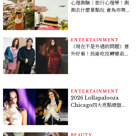
心理測驗｜旅行心理學！測
測去什麼景點玩 會為你帶來
好運
ENTERTAINMENT
《現在不是外遇的問題》意
外好看！抓偷吃反轉變命
案？金憓秀傳奇美腿被讚
爆、金智勳大秀腹肌，曹汝
貞雙影后飆戲，線上看7大
看點懶人包
ENTERTAINMENT
2026 Lollapalooza
Chicago四大亮點總盤
點， JENNIE、 CORTIS
登台，K-POP擄獲全球！
BEAUTY