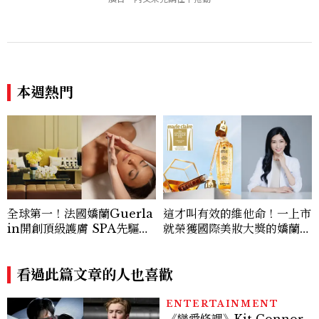
讓敵人成為朋友。」
卡，用錢輾壓罪犯的陳利手回
來了，這次能玩多大？
本週熱門
全球第一！法國嬌蘭Guerla
這才叫有效的維他命！一上市
in開創頂級護膚 SPA先驅，
就榮獲國際美妝大獎的嬌蘭
為台灣VIP首創獨家「黑蘭鑽
「皇家蜂王乳激活能量凍晶」
肌膚重生儀式」，締造全球富
獨家冰封技術讓修護力遠甩頂
豪名流夢寐以求的傳奇奢寵饗
看過此篇文章的人也喜歡
級安瓶，過勞肌也能變回蜜光
宴！
肌！
ENTERTAINMENT
《戀愛修課》Kit Connor