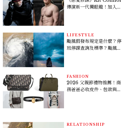
傳演新一代獨眼龍！加入新
版《X戰警》，可望搭檔
Sadie Sink
LIFESTYLE
颱風假發布規定是什麼？停
班停課查詢及標準？颱風假
有薪水嗎、可否拒絕上班？
FASHION
2026 父親節禮物推薦！商
務爸爸必收皮件、包款與鞋
履一次看
RELATIONSHIP