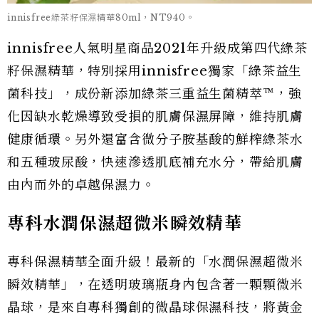
innisfree綠茶籽保濕精華80ml，NT940。
innisfree人氣明星商品2021年升級成第四代綠茶
籽保濕精華，特別採用innisfree獨家「綠茶益生
菌科技」，成份新添加綠茶三重益生菌精萃™，強
化因缺水乾燥導致受損的肌膚保濕屏障，維持肌膚
健康循環。另外還富含微分子胺基酸的鮮榨綠茶水
和五種玻尿酸，快速滲透肌底補充水分，帶給肌膚
由內而外的卓越保濕力。
專科水潤保濕超微米瞬效精華
專科保濕精華全面升級！最新的「水潤保濕超微米
瞬效精華」，在透明玻璃瓶身內包含著一顆顆微米
晶球，是來自專科獨創的微晶球保濕科技，將黃金