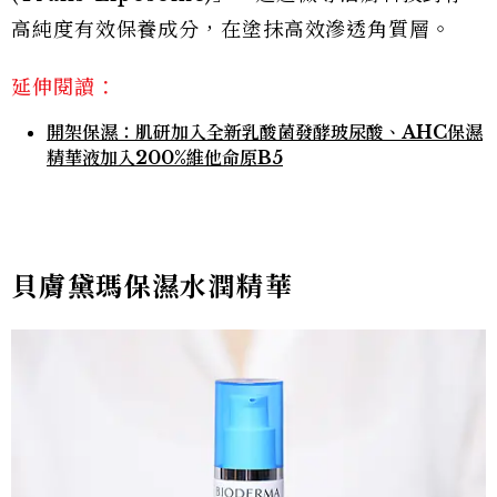
高純度有效保養成分，在塗抹高效滲透角質層。
延伸閱讀：
開架保濕：肌研加入全新乳酸菌發酵玻尿酸、AHC保濕
精華液加入200%維他命原B5
貝膚黛瑪保濕水潤精華