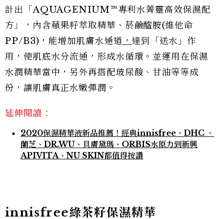
計出「AQUAGENIUM™專利水菁靈高效保濕配
方」，內含蘋果籽萃取精華、菸鹼醯胺(維他命
PP/B3)，能增加肌膚水通道
，
達到「送水」作
用，使肌底水分流通，形成水循環。並運用在保濕
水潤精華當中，另外再搭配玻尿酸、甘油等等成
份，讓肌膚真正水嫩彈潤。
延伸閱讀：
2020保濕精華液新品推薦！經典innisfree、DHC 、
蘭芝、DR.WU、貝膚黛瑪、ORBIS水原力到新興
APIVITA、NU SKIN都值得按讚
innisfree綠茶籽保濕精華