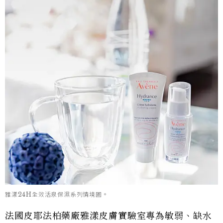
雅漾24H全效活泉保濕系列情境圖。
法國皮耶法柏藥廠雅漾皮膚實驗室專為敏弱、缺水