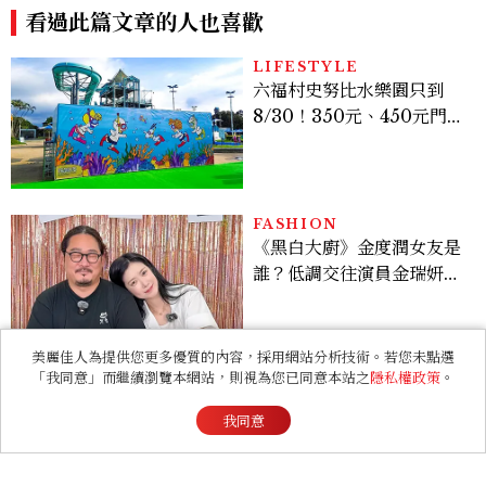
優惠一次看，必拍造景、
SNOOPY美食可愛登場
FASHION
《黑白大廚》金度潤女友是
誰？低調交往演員金瑞妍、
曾出演《少年法庭》，私下
極簡風穿搭是日常範本！
RELATIONSHIP
心理測驗｜旅行心理學！測
測去什麼景點玩 會為你帶來
美麗佳人為提供您更多優質的內容，採用網站分析技術。若您未點選
好運
「我同意」而繼續瀏覽本網站，則視為您已同意本站之
隱私權政策
。
我同意
LIFESTYLE
2026高雄旗津風箏節