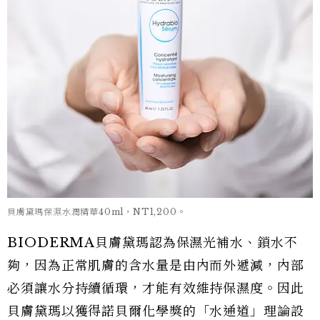
貝膚黛瑪保濕水潤精華40ml，NT1,200。
BIODERMA貝膚黛瑪認為保濕光補水、鎖水不
夠，因為正常肌膚的含水量是由內而外遞減，內部
必須讓水分持續循環，才能有效維持保濕度。因此
貝膚黛瑪以獲得諾貝爾化學獎的「水通道」理論設