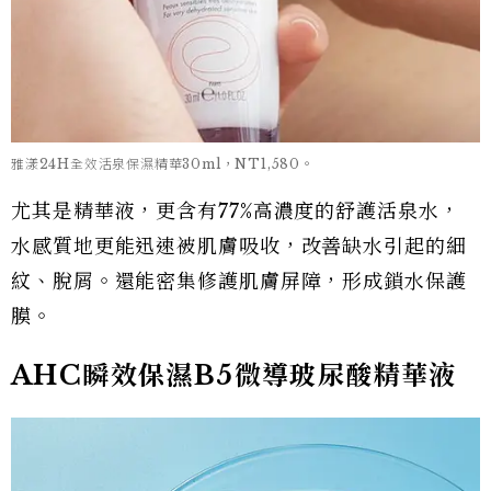
雅漾24H全效活泉保濕精華30ml，NT1,580。
尤其是精華液，更含有77%高濃度的舒護活泉水，
水感質地更能迅速被肌膚吸收，改善缺水引起的細
紋、脫屑。還能密集修護肌膚屏障，形成鎖水保護
膜。
AHC瞬效保濕B5微導玻尿酸精華液