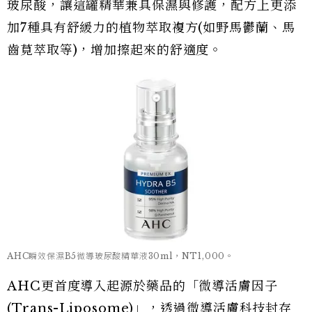
玻尿酸，讓這罐精華兼具保濕與修護，配方上更添
加7種具有舒緩力的植物萃取複方(如野馬鬱蘭、馬
齒莧萃取等)，增加擦起來的舒適度。
AHC瞬效保濕B5微導玻尿酸精華液30ml，NT1,000。
AHC更首度導入起源於藥品的「微導活膚因子
(Trans-Liposome)」，透過微導活膚科技封存