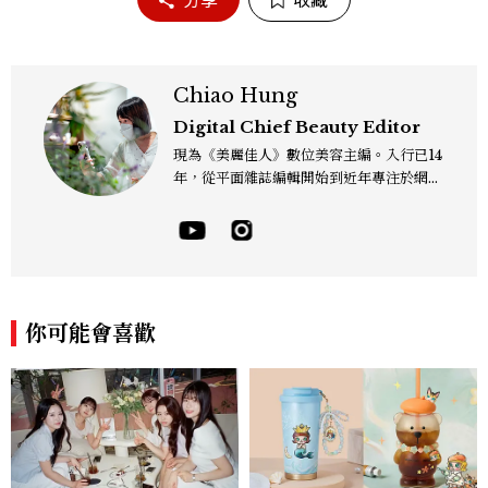
分享
收藏
Chiao Hung
Digital Chief Beauty Editor
現為《美麗佳人》數位美容主編。入行已14
年，從平面雜誌編輯開始到近年專注於網路
報導，同時兼顧社群操作。寫作範圍持續深
耕彩妝、保養、香氛、頭髮...等與美有關的
面向。擅長以細膩敏銳的觀察力，深入報導
品牌理念與最新產品趨勢，將專業知識轉化
為貼近讀者日常的實用建議。持續關注美容
產業的創新動態，從配方科學到永續發展等
你可能會喜歡
等。Contact：chiao_hung@mctw.co
m.tw