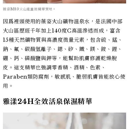
薇姿M89火山能量微精華質地。
因爲裡頭使用的薇姿火山礦物溫泉水，是法國中部
火山區歷經千年加上140度C高溫滲透而成，富含
15種天然礦物質與高濃度微量元素，包含硫、錳、
鈉、氟、碳酸氫離子、鍶、矽、鐵、鎂、銨、鋰、
硼、鈣、磷酸鹽與鉀等，能幫助肌膚修護乾燥脫
皮。這支精華也強調零香精、酒精、色素、
Paraben類防腐劑，敏感肌、脆弱肌膚皆能放心使
用。
雅漾24H全效活泉保濕精華