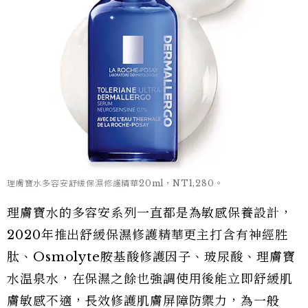
理膚寶水多容安舒緩保濕修護精華20ml，NT1,280。
理膚寶水的多容安系列一直都是為敏感保養設計，
2020年推出舒緩保濕修護精華更主打含有神經胜
肽、Osmolyte胺基酸修護因子、玻尿酸、理膚寶
水温泉水，在保濕之餘也強調使用後能立即舒緩肌
膚敏感不適，長效修護肌膚屏障防禦力，為一般