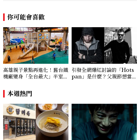
有《反派的力量》《當代寂寞考》《長夜之
光》《階級病院》。
你可能會喜歡
高雄親子景點再進化！舊台鐵
引發全網爆紅討論的「Hots
機廠變身「全台最大」半室內
pan」是什麼？父親節想當天
樂園，8/8開幕、30項設施免
菜老爸並不難，掌握活到老、
費玩到飽
帥到老的關鍵
本週熱門