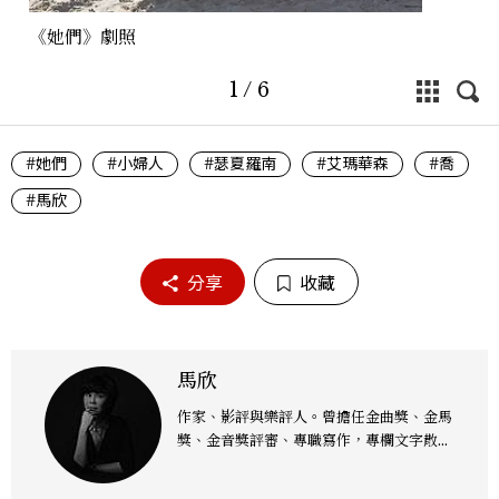
《她們》劇照
1
/
6
#她們
#小婦人
#瑟夏羅南
#艾瑪華森
#喬
#馬欣
分享
收藏
馬欣
作家、影評與樂評人。曾擔任金曲獎、金馬
獎、金音獎評審、專職寫作，專欄文字散見
於鏡周刊、娛樂重擊、博客來OKAPI、非
常木蘭、自由時報、聯合報、端傳媒等，著