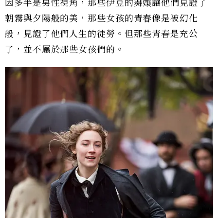
因多半是男性視角，那些伊豆的舞孃讓他們見證了
朝霧與夕陽般的美，那些女孩的青春像是被幻化
般，見證了他們人生的徒勞。但那些青春是充公
了，並不屬於那些女孩們的。