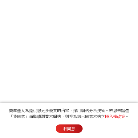
美麗佳人為提供您更多優質的內容，採用網站分析技術。若您未點選
「我同意」而繼續瀏覽本網站，則視為您已同意本站之
隱私權政策
。
我同意