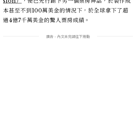
sion）
，便已先行創下另一個票房神話，於製作成
本甚至不到100萬美金的情況下，於全球拿下了超
過4億7千萬美金的驚人票房成績。