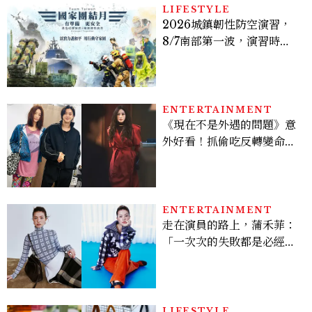
LIFESTYLE
2026城鎮韌性防空演習，
8/7南部第一波，演習時
間、可以出門嗎？罰款懶人
包
ENTERTAINMENT
《現在不是外遇的問題》意
外好看！抓偷吃反轉變命
案？金憓秀傳奇美腿被讚
爆、金智勳大秀腹肌，曹汝
貞雙影后飆戲，線上看7大
看點懶人包
ENTERTAINMENT
走在演員的路上，蒲禾菲：
「一次次的失敗都是必經過
程，必須要經過那些練習，
才能做得好。」
LIFESTYLE