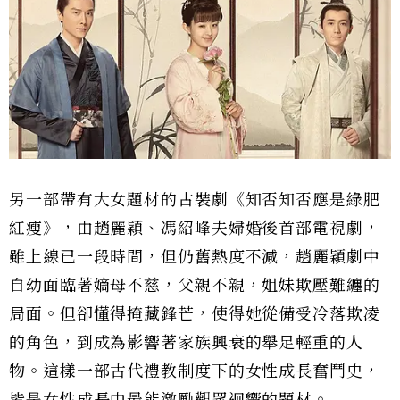
另一部帶有大女題材的古裝劇《知否知否應是綠肥
紅瘦》，由趙麗穎、馮紹峰夫婦婚後首部電視劇，
雖上線已一段時間，但仍舊熱度不減，趙麗穎劇中
自幼面臨著嫡母不慈，父親不親，姐妹欺壓難纏的
局面。但卻懂得掩藏鋒芒，使得她從備受冷落欺凌
的角色，到成為影響著家族興衰的舉足輕重的人
物。這樣一部古代禮教制度下的女性成長奮鬥史，