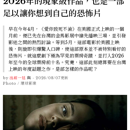
2026年的現象級作品，也是一部
足以讓你想到自己的恐怖片
早在今年4月，《愛你致死不渝》在美國正式上映的一個
月前，便已先在台灣的金馬影展中搶先播映三場，並引發
影迷之間的熱烈討論。等到5月，這部電影於美國上映
後，則旋即引爆驚人口碑，使這部原本並不被特別看好的
恐怖片，就這麼創下極為罕見的票房奇蹟，並打入2026
年至今的全球票房前十名。究竟，這部此刻總算要在台灣
上映的年度話題之作，是部怎樣的作品呢？
by
出前一廷
與
-
2026/08/07
更新
Photo / 環球影業