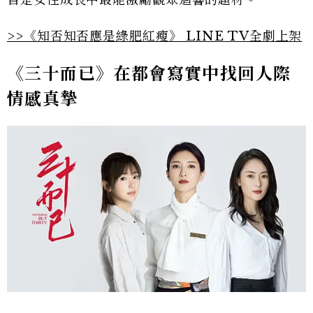
皆是女性成長中最能激勵觀眾迴響的題材。
>>《知否知否應是綠肥紅瘦》 LINE TV全劇上架
《三十而已》在都會寫實中找回人際
情感真摯