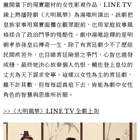
撇開當下的現實題材的女性影視作品，LINE TV
線上熱播陸劇《大明風華》為湯唯所演出，該劇把
皇族家事用寫實面攤在觀眾眼前，也用家庭敘事風
格揉合了政治鬥爭的殘酷性。劇中湯唯詮釋的是明
朝孝恭孫皇后傳奇一生，除了有宮廷劇少不了歷經
民間疾苦外，也目睹宮廷險惡之爭鬥，心智也越發
成穩，最終她決心放棄個人仇恨，輔佐登上皇位的
丈夫為天下謀求安寧。這樣以女性為主的宮廷劇，
雖不計其數，但每每認真追下去，皆能為劇中女性
角色的智慧與思維所折服。
>>《大明風華》LINE TV 全劇上架