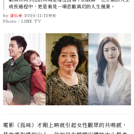
成長過程中，更是看見一場悲歡真切的人生風景。
by
潘怡豪
-
2020/11/12
更新
Photo / LINE TV
電影《孤味》才剛上映就引起女性觀眾的共鳴感，