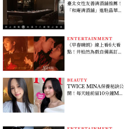
臺北女性友善清酒舖推薦！
「和庵清酒舖」進駐晶華酒
店：首創五行心情選酒、單
杯180元起輕鬆微醺
ENTERTAINMENT
《早春晴朗》線上看6大看
點！井柏然為戲自備高訂，
孫千苦等地下戀轉正，雨夜
激吻獲讚慾感天花板
BEAUTY
TWICE MINA保養秘訣公
開！每天睡前留10分鐘ME
TIME、定期皮拉提斯，6
個日常習慣養出牛奶肌
ENTERTAINMENT