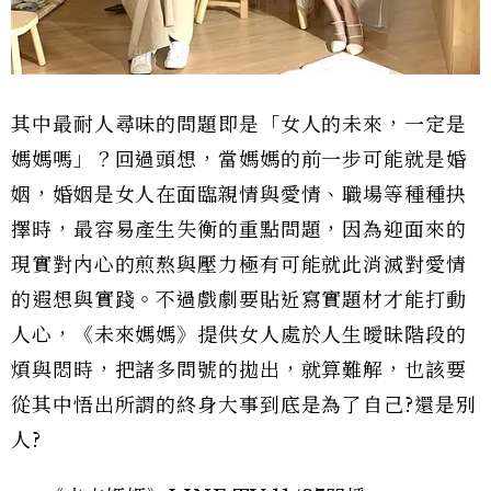
其中最耐人尋味的問題即是「女人的未來，一定是
媽媽嗎」？回過頭想，當媽媽的前一步可能就是婚
姻，婚姻是女人在面臨親情與愛情、職場等種種抉
擇時，最容易產生失衡的重點問題，因為迎面來的
現實對內心的煎熬與壓力極有可能就此消滅對愛情
的遐想與實踐。不過戲劇要貼近寫實題材才能打動
人心，《未來媽媽》提供女人處於人生曖昧階段的
煩與悶時，把諸多問號的拋出，就算難解，也該要
從其中悟出所謂的終身大事到底是為了自己?還是別
人?