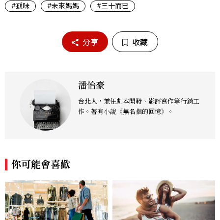
#孤味
#未來媽媽
#三十而已
分享
收藏
潘怡豪
台北人，兼任劇本開發、影評寫作等行銷工
作。著有小說《無名指的回憶》。
你可能會喜歡