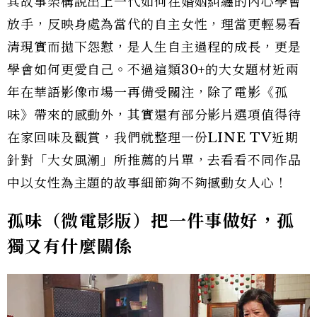
其故事架構說出上一代如何在婚姻糾纏的內心學會
放手，反映身處為當代的自主女性，理當更輕易看
清現實而拋下怨懟，是人生自主過程的成長，更是
學會如何更愛自己。不過這類30+的大女題材近兩
年在華語影像市場一再備受關注，除了電影《孤
味》帶來的感動外，其實還有部分影片選項值得待
在家回味及觀賞，我們就整理一份LINE TV近期
針對「大女風潮」所推薦的片單，去看看不同作品
中以女性為主題的故事細節夠不夠撼動女人心！
孤味（微電影版）把一件事做好，孤
獨又有什麼關係