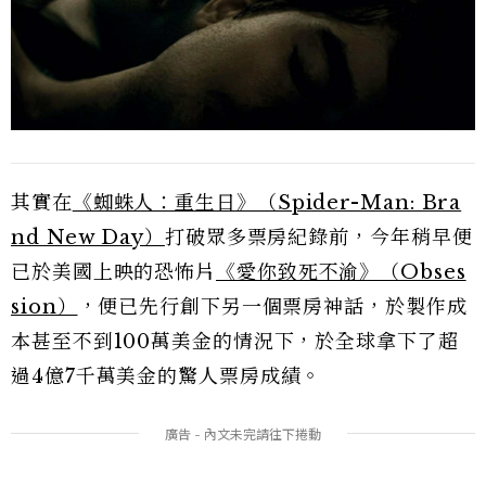
其實在
《蜘蛛人：重生日》（Spider-Man: Bra
nd New Day）
打破眾多票房紀錄前，今年稍早便
已於美國上映的恐怖片
《愛你致死不渝》（Obses
sion）
，便已先行創下另一個票房神話，於製作成
本甚至不到100萬美金的情況下，於全球拿下了超
過4億7千萬美金的驚人票房成績。