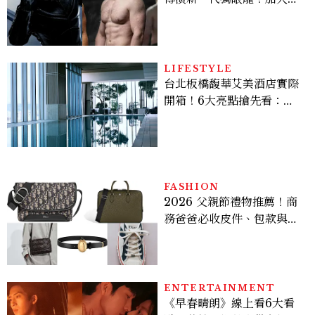
版《X戰警》，可望搭檔
Sadie Sink
LIFESTYLE
台北板橋馥華艾美酒店實際
開箱！6大亮點搶先看：新
北最新旅宿地標、高空泳
池、客房藏奢華細節
FASHION
2026 父親節禮物推薦！商
務爸爸必收皮件、包款與鞋
履一次看
ENTERTAINMENT
《早春晴朗》線上看6大看