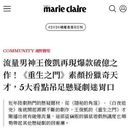
#2026裙襬澎澎RUN
COMMUNITY
視野觀察
流量男神王俊凱再現爆款破億之
作！《重生之門》素顏扮獵奇天
才，5大看點吊足懸疑劇迷胃口
近年陸劇熱門的懸疑題材，從《隱秘的角落》、《白夜追
兇》後就開起源源不斷的劇作，王俊凱的《重生之門》才
剛播出就有破億流量，這部盜竊版的貓鼠遊戲熱議度也順
勢帶起其他懸疑劇的回看潮。