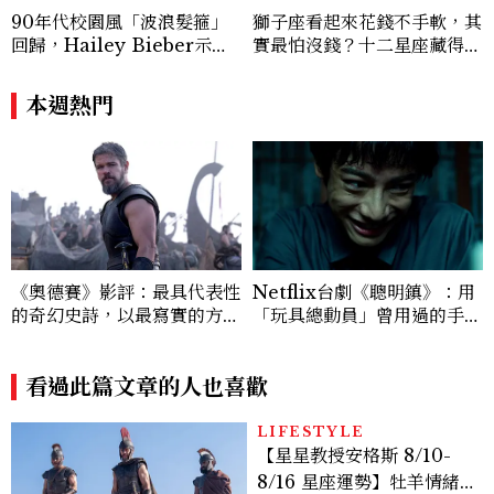
90年代校園風「波浪髮箍」
獅子座看起來花錢不手軟，其
回歸，Hailey Bieber示範
實最怕沒錢？十二星座藏得最
如何戴得時髦：這款Miu Mi
深的金錢焦慮，「這星座」比
u髮箍未開賣先爆紅！
價半天，最後卻買最貴的
本週熱門
《奧德賽》影評：最具代表性
Netflix台劇《聰明鎮》：用
的奇幻史詩，以最寫實的方
「玩具總動員」曾用過的手
式，折射出我們的心
法，處理伊藤潤二筆下的那些
經典角色
看過此篇文章的人也喜歡
LIFESTYLE
【星星教授安格斯 8/10-
8/16 星座運勢】牡羊情緒