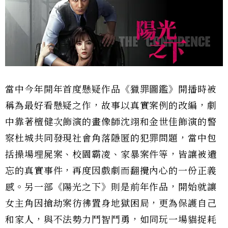
當中今年開年首度懸疑作品《獵罪圖鑑》開播時被
稱為最好看懸疑之作，故事以真實案例的改編，劇
中靠著檀健次飾演的畫像師沈翊和金世佳飾演的警
察杜城共同發現社會角落隱匿的犯罪問題，當中包
括操場埋屍案、校園霸凌、家暴案件等，皆讓被遺
忘的真實事件，再度因戲劇而翻攪內心的一份正義
感。另一部《陽光之下》則是前年作品，開始就讓
女主角因搶劫案彷彿置身地獄困局，更為保護自己
和家人，與不法勢力鬥智鬥勇，如同玩一場貓捉耗