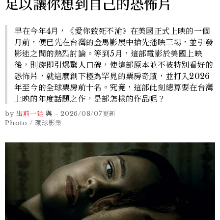
足以讓你想到自己的恐怖片
早在今年4月，《愛你致死不渝》在美國正式上映的一個
月前，便已先在台灣的金馬影展中搶先播映三場，並引發
影迷之間的熱烈討論。等到5月，這部電影於美國上映
後，則旋即引爆驚人口碑，使這部原本並不被特別看好的
恐怖片，就這麼創下極為罕見的票房奇蹟，並打入2026
年至今的全球票房前十名。究竟，這部此刻總算要在台灣
上映的年度話題之作，是部怎樣的作品呢？
by
出前一廷
與
-
2026/08/07
更新
Photo / 環球影業