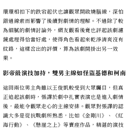
環環相扣下的跌宕起伏也讓觀眾開啟燒腦線，深怕
錯過線索而影響了後續對劇情的理解。不過除了較
為細膩的劇情討論外，網友觀看後竟也評起該劇濾
鏡處理得恰當好處，使得角色看起來乾淨清爽沒有
紋路，這樣岔出的評價，算為該劇開掛出另一效
果。
影帝級演技加持，雙男主線如怪盜基德和柯南
這回兩位男主角雖以王俊凱較受到大眾矚目，但真
正追起該劇時，張譯於劇中扎實表演也是進入劇情
後，最能令觀眾走心的主線安排。觀眾對張譯的認
識大多是從抗戰劇所熟悉，比如《金剛川》、《紅
海行動》、《懸崖之上》等賣座作品，精湛的演技