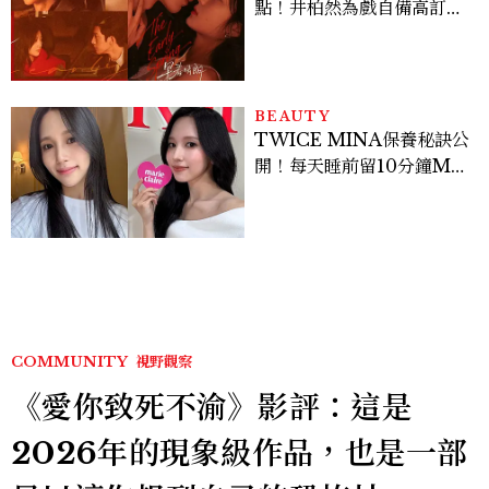
點！井柏然為戲自備高訂，
孫千苦等地下戀轉正，雨夜
激吻獲讚慾感天花板
BEAUTY
TWICE MINA保養秘訣公
開！每天睡前留10分鐘ME
TIME、定期皮拉提斯，6
個日常習慣養出牛奶肌
COMMUNITY
視野觀察
《愛你致死不渝》影評：這是
2026年的現象級作品，也是一部