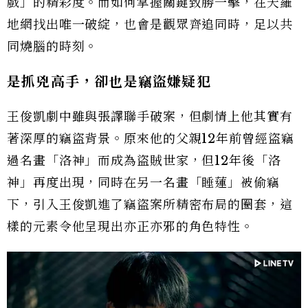
戲」的精彩度。而如何掌握關鍵致勝一擊，在天羅
地網找出唯一破綻，也會是觀眾齊追同時，足以共
同燒腦的時刻。
是抓兇高手，卻也是竊盜嫌疑犯
王俊凱劇中雖與張譯聯手破案，但劇情上他其實有
著深厚的竊盜背景。原來他的父親12年前曾經盜竊
過名畫「洛神」而成為盜賊世家，但12年後「洛
神」再度出現，同時在另一名畫「睡蓮」被偷竊
下，引入王俊凱進了竊盜案所精密布局的圈套，這
樣的元素令他呈現出亦正亦邪的角色特性。