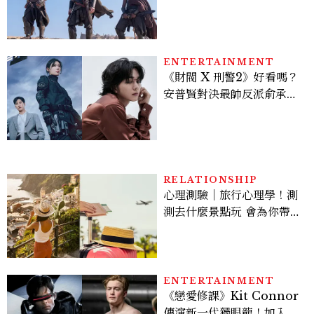
變敏感，雙子人際吸引力爆
棚
ENTERTAINMENT
《財閥 X 刑警2》好看嗎？
安普賢對決最帥反派俞承
豪，鄭恩彩接棒女主，開專
機、刷黑卡，用錢輾壓罪犯
的陳利手回來了，這次能玩
多大？
RELATIONSHIP
心理測驗｜旅行心理學！測
測去什麼景點玩 會為你帶來
好運
ENTERTAINMENT
《戀愛修課》Kit Connor
傳演新一代獨眼龍！加入新