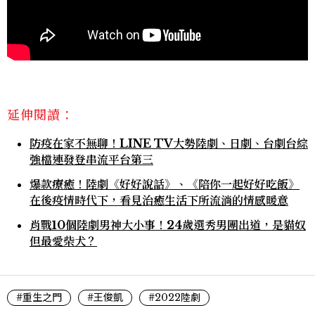
延伸閱讀：
防疫在家不無聊！LINE TV大勢陸劇、日劇、台劇台綜
強檔連發登串流平台第三
爆款療癒！陸劇《好好說話》、《陪你一起好好吃飯》
在後疫情時代下，看見治癒生活下所流淌的情感暖意
肖戰10個陸劇男神大小事！24歲選秀男團出道，是貓奴
但最愛柴犬？
#重生之門
#王俊凱
#2022陸劇