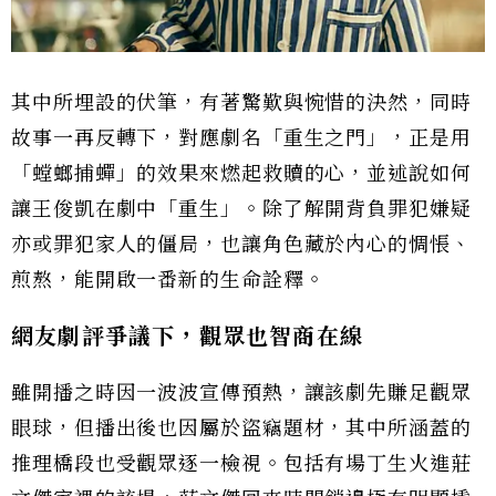
其中所埋設的伏筆，有著驚歎與惋惜的決然，同時
故事一再反轉下，對應劇名「重生之門」，正是用
「螳螂捕蟬」的效果來燃起救贖的心，並述說如何
讓王俊凱在劇中「重生」。除了解開背負罪犯嫌疑
亦或罪犯家人的僵局，也讓角色藏於內心的惆悵、
煎熬，能開啟一番新的生命詮釋。
網友劇評爭議下，觀眾也智商在線
雖開播之時因一波波宣傳預熱，讓該劇先賺足觀眾
眼球，但播出後也因屬於盜竊題材，其中所涵蓋的
推理橋段也受觀眾逐一檢視。包括有場丁生火進莊