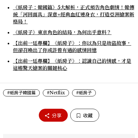
《紙房子：韓國篇》5大解析，正式預告角色劇情！韓傳
統「河回面具」深意+經典血紅連身衣，打造亞洲搶案新
格局！
《紙房子》東京角色的結局，為何出乎意料？
【出前一廷專欄】《紙房子》：你以為只是劫盜故事，
但卻召喚出了你或許曾有過的感情回憶
【出前一廷專欄】《紙房子》：認識自己的情感，才是
這樁驚天搶案的關鍵核心
#紙房子韓國篇
#Netflix
#紙房子
分享
收藏