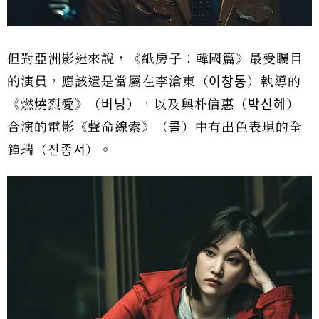
但對亞洲影迷來說，《紙房子：韓國篇》最受矚目
的演員，應該還是當屬在李滄東（이창동）執導的
《燃燒烈愛》（버닝），以及與朴信惠（박신혜）
合演的電影《聲命線索》（콜）中有出色表現的全
鐘瑞（전종서）。