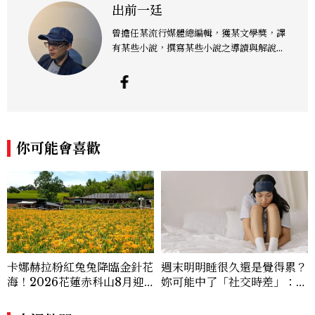
出前一廷
曾擔任某流行媒體總編輯，獲某文學獎，譯
有某些小說，撰寫某些小說之導讀與解說類
文章，認為下雨天最好的去處是電影院，或
乾脆在家看片，配上熱騰騰的泡麵，故以此
為名。臉書粉絲頁為「史蒂芬金銀銅鐵席
格」。
你可能會喜歡
卡娜赫拉粉紅兔兔降臨金針花
週末明明睡很久還是覺得累？
海！2026花蓮赤科山8月迎
妳可能中了「社交時差」：睡
滿開花期，40公頃金色花毯
眠專家親授3招把生理時鐘調
＋夢幻打卡攻略
回來