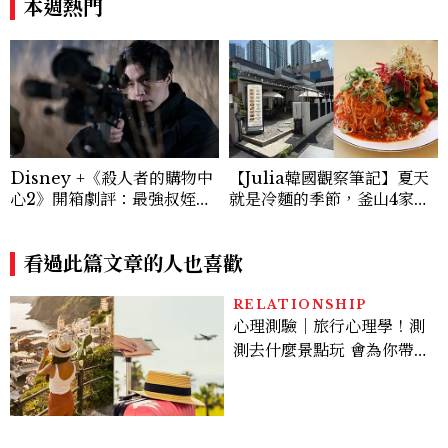
本週熱門
Disney +《殺人者的購物中
【Julia韓國觀察筆記】夏天
心2》開箱劇評：最強叔姪回
就是冷麵的季節，釜山4家必
歸，拓展更進一步的「殺人
吃拌冷麵
者」世界觀！
看過此篇文章的人也喜歡
RELATIONSHIP
心理測驗｜旅行心理學！測
測去什麼景點玩 會為你帶來
好運