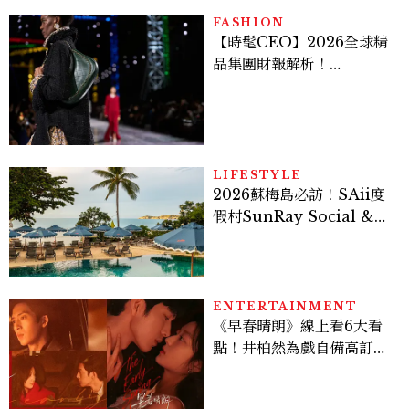
FASHION
【時髦CEO】2026全球精
品集團財報解析！
LVMH、Hermès、
Chanel、Gucci 誰是真
正贏家？5大趨勢一次看
LIFESTYLE
2026蘇梅島必訪！SAii度
假村SunRay Social &
Swim Club全新開箱，6
大亮點體驗懶人包
ENTERTAINMENT
《早春晴朗》線上看6大看
點！井柏然為戲自備高訂，
孫千苦等地下戀轉正，雨夜
激吻獲讚慾感天花板