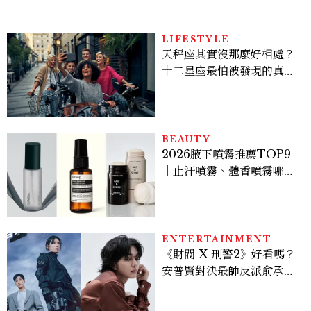
LIFESTYLE
天秤座其實沒那麼好相處？
十二星座最怕被發現的真實
面貌，「這星座」一直在假
裝不在意
BEAUTY
2026腋下噴霧推薦TOP9
｜止汗噴霧、體香噴霧哪款
最好用？改善汗臭與異味必
看
ENTERTAINMENT
《財閥 X 刑警2》好看嗎？
安普賢對決最帥反派俞承
豪，鄭恩彩接棒女主，開專
機、刷黑卡，用錢輾壓罪犯