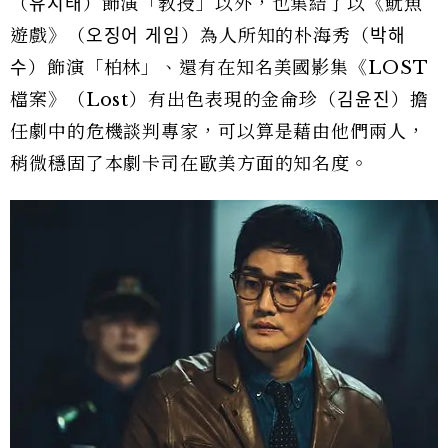
（유지태）飾演「教授」以外，也集結了以《魷魚
遊戲》（오징어 게임）為人所知的朴海秀（박해
수）飾演「柏林」、還有在知名美國影集《LOST
檔案》（Lost）有出色表現的金侖珍（김윤진）擔
任劇中的危機談判專家，可以算是藉由他們兩人，
稍微穩固了本劇卡司在歐美方面的知名度。