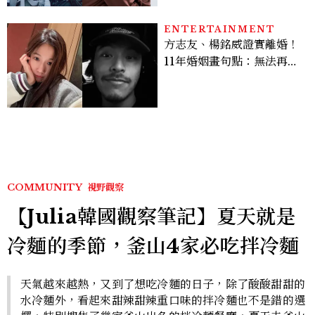
的陳利手回來了，這次能玩
多大？
ENTERTAINMENT
方志友、楊銘威證實離婚！
11年婚姻畫句點：無法再做
情人，但永遠是家人
COMMUNITY
視野觀察
【Julia韓國觀察筆記】夏天就是
冷麵的季節，釜山4家必吃拌冷麵
天氣越來越熱，又到了想吃冷麵的日子，除了酸酸甜甜的
水冷麵外，看起來甜辣甜辣重口味的拌冷麵也不是錯的選