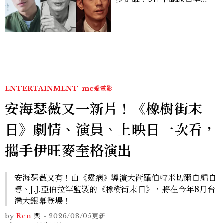
「昭和臉」男星：大文豪玄
孫、《地獄占星師》關鍵人
物
ENTERTAINMENT
mc愛電影
安海瑟薇又一新片！《橡樹街末
日》劇情、演員、上映日一次看，
攜手伊旺麥奎格演出
安海瑟薇又有！由《靈病》導演大衛羅伯特米切爾自編自
導、J.J.亞伯拉罕監製的《橡樹街末日》，將在今年8月台
灣大銀幕登場！
by
Ren
與
-
2026/08/05
更新