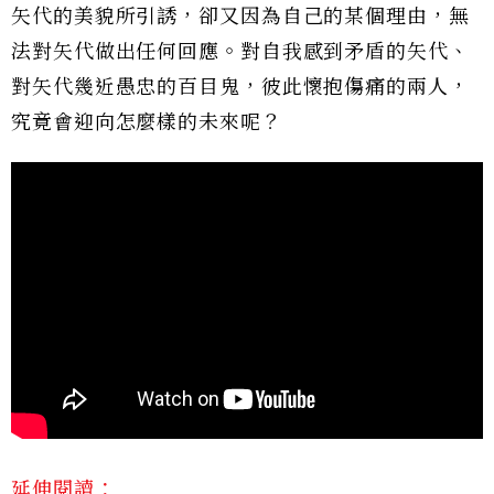
矢代的美貌所引誘，卻又因為自己的某個理由，無
法對矢代做出任何回應。對自我感到矛盾的矢代、
對矢代幾近愚忠的百目鬼，彼此懷抱傷痛的兩人，
究竟會迎向怎麼樣的未來呢？
延伸閱讀：