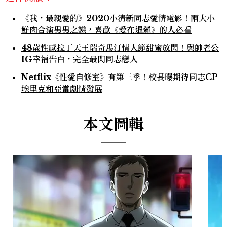
《我，最親愛的》2020小清新同志愛情電影！兩大小
鮮肉合演男男之戀，喜歡《愛在暹邏》的人必看
48歲性感拉丁天王瑞奇馬汀情人節甜蜜放閃！與帥老公
IG幸福告白，完全最閃同志戀人
Netflix《性愛自修室》有第三季！校長曝期待同志CP
埃里克和亞當劇情發展
本文圖輯