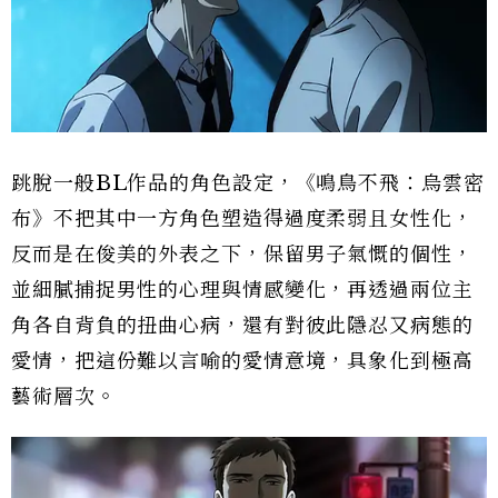
跳脫一般BL作品的角色設定，《鳴鳥不飛：烏雲密
布》不把其中一方角色塑造得過度柔弱且女性化，
反而是在俊美的外表之下，保留男子氣慨的個性，
並細膩捕捉男性的心理與情感變化，再透過兩位主
角各自背負的扭曲心病，還有對彼此隱忍又病態的
愛情，把這份難以言喻的愛情意境，具象化到極高
藝術層次。