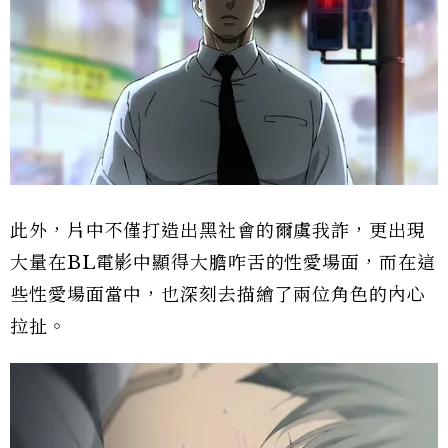
此外，片中不僅打造出黑社會的爾虞我詐，更出現
大量在BL電影中顯得大膽咋舌的性愛場面，而在這
些性愛場面當中，也深刻去描繪了兩位角色的內心
拉扯。