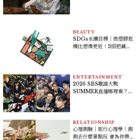
度借貸
BEAUTY
SDGs永續目標｜微塑膠危
機比想像更近！3招把減塑
變成日常
ENTERTAINMENT
2026 SBS歌謠大戰
SUMMER直播哪裡看？
Stray Kids、ATEEZ等
28組卡司、線上播出時間一
次看
RELATIONSHIP
心理測驗｜旅行心理學！測
測去什麼景點玩 會為你帶來