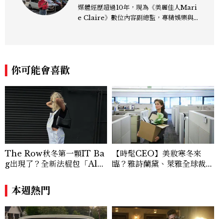
媒體經歷超過10年，現為《美麗佳人Mari
e Claire》數位內容副總監，專精娛樂與
生活風格領域，處理國內外名人消息、頒獎
典禮與大型內容企劃。 ren_chen@mct
w.com.tw
你可能會喜歡
The Row秋冬第一顆IT Ba
【時髦CEO】美妝寒冬來
g出現了？全新法棍包「Alm
臨？雅詩蘭黛、萊雅全球裁員
a」，極簡控又要開始排隊了
＋關閉官網，下一步計畫曝光
本週熱門