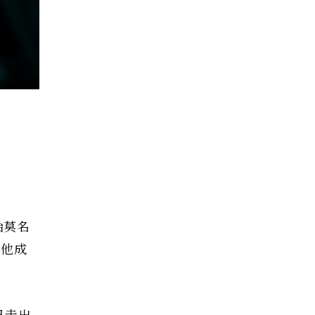
始莫名
，他成