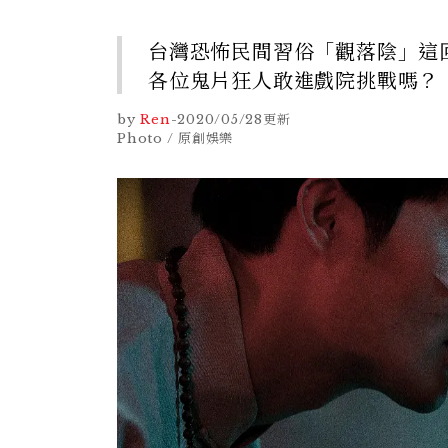
台灣恐怖民間習俗「觀落陰」這回
各位鬼片狂人敢進戲院挑戰嗎？
by
Ren
-
2020/05/28
更新
Photo / 原創娛樂