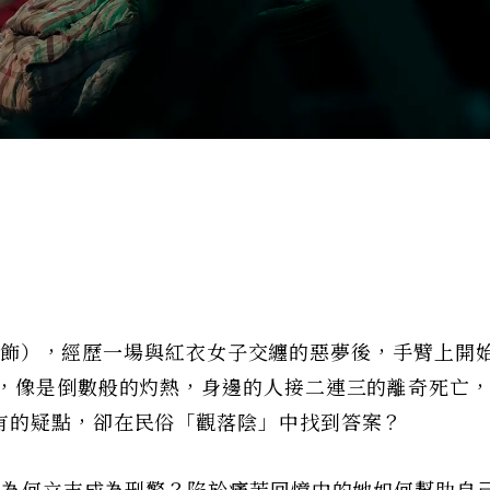
iu 飾），經歷一場與紅衣女子交纏的惡夢後，手臂上開
少，像是倒數般的灼熱，身邊的人接二連三的離奇死亡
有的疑點，卻在民俗「觀落陰」中找到答案？