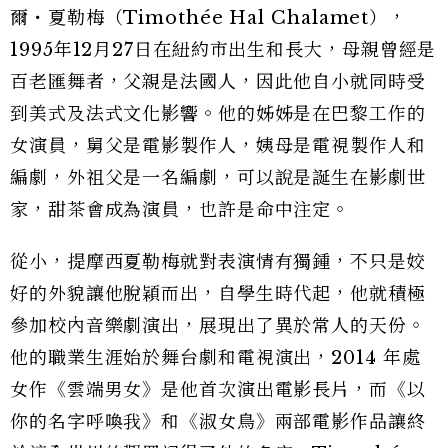
爾・夏勒梅（Timothée Hal Chalamet），
1995年12月27日在紐約市出生和長大，母親曾經是
百老匯舞者，父親是法國人，因此他自小就同時受
到美式及法式文化影響。他的姊姊是在巴黎工作的
女演員，舅父是電影製作人，姨母是電視製作人和
編劇，外祖父是一名編劇，可以說是誕生在影劇世
家，甜茶會成為演員，也許是命中注定。
從小，提摩西夏勒梅就對表演情有獨鍾，不只是姣
好的外貌讓他脫穎而出，自學生時代起，他就積極
參加校內音樂劇演出，展現出了異於常人的天份。
他的職業生涯始於舞台劇和電視演出，2014 年處
女作《雲端男女》是他首次演出電影長片，而《以
你的名字呼喚我》和《淑女鳥》兩部電影作品讓終