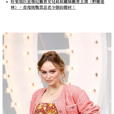
好萊塢巨星強尼戴普女兒莉莉蘿絲戴普主演《野蠻迷
林》，首度挑戰禁忌老少戀的題材！