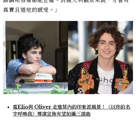
語調和發聲都能正確。對義大利觀眾來說，才會有
真實且道地的感受。」
當Elio與 Oliver 走進莫內的印象派風景！《以你的名
字呼喚我》導演宣佈有望拍攝三部曲