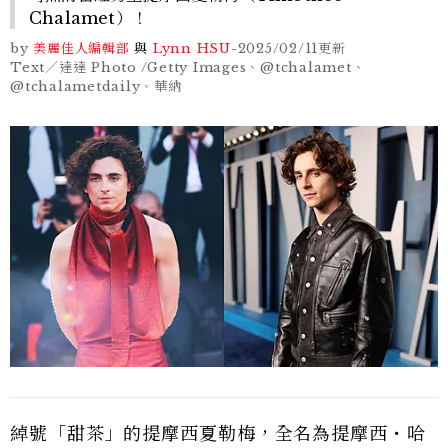
Chalamet）！
by
美麗佳人編輯部
與
Lynn HSU
-
2025/02/11
更新
Text／達達 Photo /Getty Images、@tchalamet、
@tchalametdaily、華納
綽號「甜茶」的提摩西夏勒梅，全名為提摩西・哈