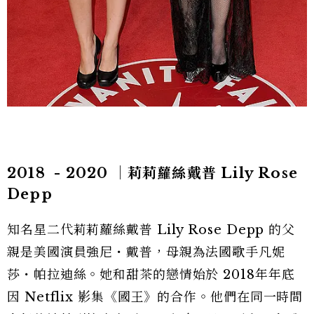
2018
- 2020
｜
莉莉蘿絲戴普 Lily Rose
Depp
知名星二代莉莉蘿絲戴普 Lily Rose Depp 的父
親是美國演員強尼・戴普，母親為法國歌手凡妮
莎・帕拉迪絲。她和甜茶的戀情始於 2018年年底
因 Netflix 影集《國王》的合作。他們在同一時間