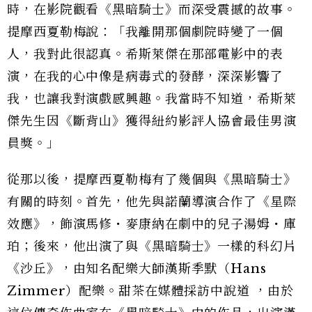
時，在影院觀看《黑暗騎士》而深受震撼的故事。
提摩西夏勒梅說：「我離開那個劇院時變了一個
人，我對此很認真。希斯萊傑在那部電影中的表
演，在我的心中像是病毒式的發酵，深深影響了
我，也讓我對演戲感興趣。我當時不知道，希斯萊
傑先生因《斷背山》獲得紐約影評人協會最佳男演
員獎。」
從那以後，提摩西夏勒梅有了幾個與《黑暗騎士》
有關的時刻。首先，他先與諾蘭導演合作了《星際
效應》，飾演馬修・麥康納在劇中的兒子湯姆・庫
珀；後來，他出演了與《黑暗騎士》一樣的科幻片
《沙丘》，由知名配樂大師漢斯季默（Hans
Zimmer）配樂。甜茶在媒體採訪中說道 ，由於