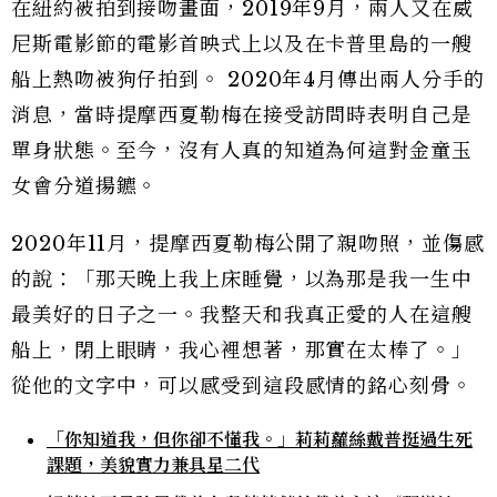
在紐約被拍到接吻畫面，2019年9月，兩人又在威
尼斯電影節的電影首映式上以及在卡普里島的一艘
船上熱吻被狗仔拍到。 2020年4月傳出兩人分手的
消息，當時提摩西夏勒梅在接受訪問時表明自己是
單身狀態。至今，沒有人真的知道為何這對金童玉
女會分道揚鑣。
2020年11月，提摩西夏勒梅公開了親吻照，並傷感
的說：「那天晚上我上床睡覺，以為那是我一生中
最美好的日子之一。我整天和我真正愛的人在這艘
船上，閉上眼睛，我心裡想著，那實在太棒了。」
從他的文字中，可以感受到這段感情的銘心刻骨。
「你知道我，但你卻不懂我。」莉莉蘿絲戴普挺過生死
課題，美貌實力兼具星二代