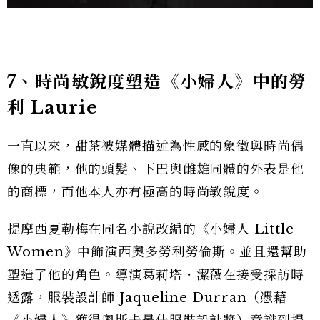
7
、
時尚敏銳度塑造《小婦人》中的勞
利 Laurie
一直以來，甜茶被媒體描述為性感的象徵與時尚偶
像的典範，他的頭髮、下巴與雌雄同體的外表是他
的商標，而他本人亦有極高的時尚敏銳度。
提摩西夏勒梅在同名小說改編的《小婦人 Little
Women》中飾演西奧多勞利勞倫斯。並且還幫助
塑造了他的角色。導演葛莉塔・潔薇在接受採訪時
透露，服裝設計師 Jaqueline Durran（憑藉