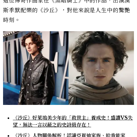
這位傳奇作曲家在《黑暗騎士》中的作品，出演漢
斯季默配樂的《沙丘》，對他來說是人生中的驚艷
時刻。
《沙丘》好萊塢美少年的「救世主」養成史！盛讚VS失
望，無法一言以蔽之的史詩級存在！
《沙丘》人物關係解析！認識亞崔迪家族、哈肯能家