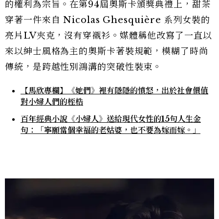
的權利為宗旨。在第94屆奧斯卡頒獎典禮上，甜茶
穿著一件來自 Nicolas Ghesquière 系列女裝的
亮片LV夾克，沒有穿襯衫。媒體稱他改寫了一直以
來以紳士風格為主的奧斯卡著裝規範，模糊了時尚
傳統，是跨越性別鴻溝的突破性裝束。
【馬欣專欄】《她們》裡有隱隱的憤怒，出於社會價值
對小婦人們的桎梏
百年經典小說《小婦人》送給現代女性的15句人生金
句：「寧願當個幸福的老姑婆，也不要為嫁而嫁。」