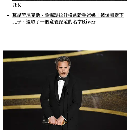
丑女
瓦昆菲尼克斯、魯妮瑪拉升格當新手爸媽！被爆剛誕下
兒子，還取了一個意義深遠的名字River