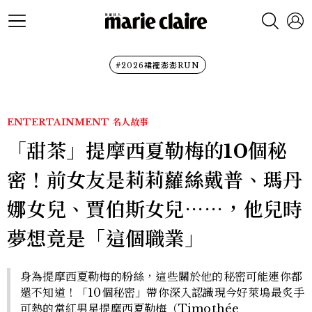
#2026裙襬澎澎RUN
ENTERTAINMENT
名人故事
「甜茶」提摩西夏勒梅的10個秘
密！前女友是莉莉蘿絲戴普、瑪丹
娜女兒、賈伯斯女兒⋯⋯，他兒時
夢想竟是「這個職業」
身為提摩西夏勒梅的粉絲，這些關於他的秘密可能連你都
還不知道！「10個秘密」帶你深入認識現今好萊塢最炙手
可熱的當紅男星提摩西夏勒梅（Timothée