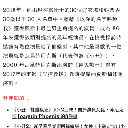
2018年，他出現在富比士的30位好萊塢和娛樂界
30歲以下 30 人名單中。憑藉《以你的名字呼喚
我》獲得奧斯卡最佳男主角提名的演員，成為 80
年來獲得該類別提名的最年輕演員。在接受採訪時
透露有幾位演員給了他靈感，其中他最喜歡的一位
演員就是瓦昆菲尼克斯（代表作為《小丑》），
2000 年瓦昆菲尼克斯出演的《神鬼戰士》還有
2017年的電影《失控救援》都讓提摩西夏勒梅印象
深刻。
延伸閱讀：
《小丑：雙重瘋狂》10/2上映！關於演員瓦昆・菲尼克
斯 Joaquin Phoenix 的8件事
《小丑2》瓦昆菲尼克斯回歸續集！女神卡卡確定演出小