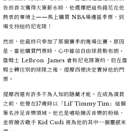
告而首次獲得大筆薪水時，他選擇把這些錢花在他
熱衷的事情上——馬上購買 NBA場邊區季票，到
場支持紐約尼克隊！
然而，他最終只參加了那個賽季的幾場比賽。原因
是，當他購買門票時，心中確信自由球員勒布朗・
詹姆士 LeBron James 會和尼克隊簽約，但在詹
姆士轉往別的球隊之後，提摩西便決定賣掉他的門
票。
提摩西還有許多不為人知的隱藏才能。在成為演員
之前，他曾在17歲時以「Lil' Timmy Tim」這個
筆名涉足音樂領域。他也是嘻哈饒舌音樂的粉絲，
並將饒舌歌手 Kid Cudi 視為他的其中一個靈感來