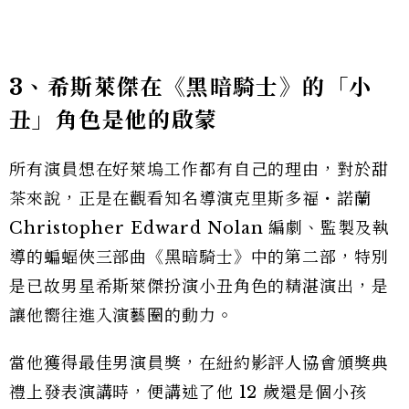
3
、希斯萊傑在
《黑暗騎士》的「小
丑」角色是他的啟蒙
所有演員想在好萊塢工作都有自己的理由，對於甜
茶來說，正是在觀看知名導演克里斯多福・諾蘭
Christopher Edward Nolan 編劇、監製及執
導的蝙蝠俠三部曲《黑暗騎士》中的第二部，特別
是已故男星希斯萊傑扮演小丑角色的精湛演出，是
讓他嚮往進入演藝圈的動力。
當他獲得最佳男演員獎，在紐約影評人協會頒獎典
禮上發表演講時，便講述了他 12 歲還是個小孩