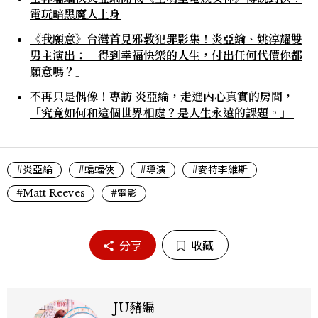
電玩暗黑魔人上身
《我願意》台灣首見邪教犯罪影集！炎亞綸、姚淳耀雙
男主演出：「得到幸福快樂的人生，付出任何代價你都
願意嗎？」
不再只是偶像！專訪 炎亞綸，走進內心真實的房間，
「究竟如何和這個世界相處？是人生永遠的課題。」
#炎亞綸
#蝙蝠俠
#導演
#麥特李維斯
#Matt Reeves
#電影
分享
收藏
JU豬編