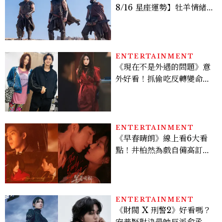
8/16 星座運勢】牡羊情緒
變敏感，雙子人際吸引力爆
棚
ENTERTAINMENT
《現在不是外遇的問題》意
外好看！抓偷吃反轉變命
案？金憓秀傳奇美腿被讚
爆、金智勳大秀腹肌，曹汝
貞雙影后飆戲，線上看7大
看點懶人包
ENTERTAINMENT
《早春晴朗》線上看6大看
點！井柏然為戲自備高訂，
孫千苦等地下戀轉正，雨夜
激吻獲讚慾感天花板
ENTERTAINMENT
《財閥 X 刑警2》好看嗎？
安普賢對決最帥反派俞承