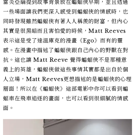
當炎亞綸提到故事背景放在蝙蝠俠早期，並且透過
一些場面讓我們更深入感受到蝙蝠俠的情感時，也
同時發現雖然蝙蝠俠有著人人稱羨的財富，但內心
其實是很黑暗而且害怕愛的時候，Matt Reeves
表示這是受了達溫庫克的漫畫《Ego》而有的靈
感。在漫畫中描述了蝙蝠俠跟自己內心的野獸在對
抗。這也讓 Matt Reeve 覺得蝙蝠俠不是那種意
義上的英雄，蝙蝠俠做這些事情其實都是出自於個
人立場，Matt Reeves更想描述的是蝙蝠俠的心理
層面！所以在《蝙蝠俠》這部電影中你可以看到蝙
蝠車在飛車追逐的畫面，也可以看到很細膩的情感
面。