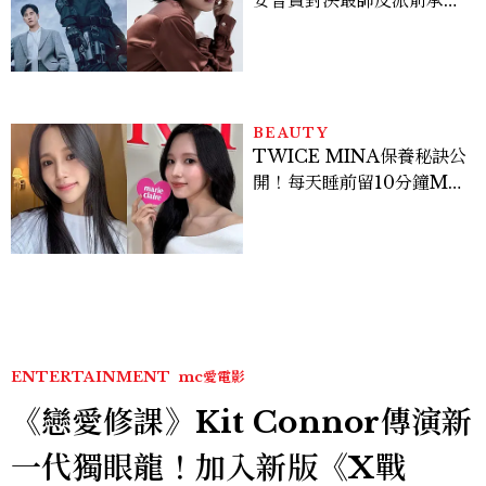
豪，鄭恩彩接棒女主，開專
機、刷黑卡，用錢輾壓罪犯
的陳利手回來了，這次能玩
多大？
BEAUTY
TWICE MINA保養秘訣公
開！每天睡前留10分鐘ME
TIME、定期皮拉提斯，6
個日常習慣養出牛奶肌
ENTERTAINMENT
mc愛電影
《戀愛修課》Kit Connor傳演新
一代獨眼龍！加入新版《X戰