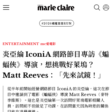
#2026裙襬澎澎RUN
ENTERTAINMENT
mc愛電影
炎亞綸 IconiA 網路節目專訪《蝙
蝠俠》導演，想挑戰好萊塢？
Matt Reeves：「先來試鏡！」
從半年前開始經營網路節目 IconiA 的炎亞綸，這次在節
目中邀請到了電影《蝙蝠俠》導演 Matt Reeves（麥特
李維斯）。這也是炎亞綸第一次訪問好萊塢電影相關人
員，訪問前不但做足了功課，在訪問當天因為時差的關係
只能在凌晨連線。