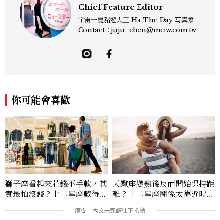
Chief Feature Editor
宇宙一隻豬遊大王 Ha The Day 写真家
Contact：juju_chen@mctw.com.tw
你可能會喜歡
獅子座看起來花錢不手軟，其
天蠍座變熟後反而開始保持距
實最怕沒錢？十二星座藏得最
離？十二星座關係太靠近時最
深的金錢焦慮，「這星座」比
怕發生的事，「這星座」一有
價半天，最後卻買最貴的
壓力就先躲起來