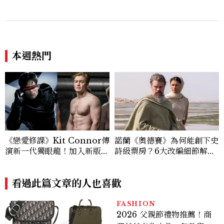
本週熱門
《戀愛修課》Kit Connor傳
諾蘭《奧德賽》為何能創下史
演新一代獨眼龍！加入新版
詩級票房？6大改編細節解
《X戰警》，可望搭檔Sadie
析：安海瑟薇、莎莉賽隆、千
Sink
黛亞三位女性角色如何改變奧
看過此篇文章的人也喜歡
德修斯
FASHION
2026 父親節禮物推薦！商