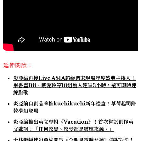
延伸閱讀：
炎亞綸再接Live ASIA超級週末現場年度盛典主持人！
畢書盡Bii、戴愛玲等10組藝人連唱3小時，還可即時連
線點歌
炎亞綸自創品牌推kuchikuchi新年禮盒！草莓起司餅
乾夢幻登場
炎亞綸推出英文專輯《Vacation》！首次嘗試創作英
文歌詞：「任何感覺、感受都是靈感來源。」
士林蝙蝠俠炎亞綸開戰《全明星電競女神》傳說對決！