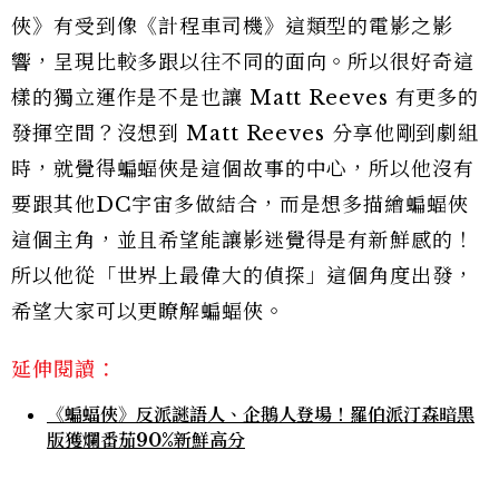
俠》有受到像《計程車司機》這類型的電影之影
響，呈現比較多跟以往不同的面向。所以很好奇這
樣的獨立運作是不是也讓 Matt Reeves 有更多的
發揮空間？沒想到 Matt Reeves 分享他剛到劇組
時，就覺得蝙蝠俠是這個故事的中心，所以他沒有
要跟其他DC宇宙多做結合，而是想多描繪蝙蝠俠
這個主角，並且希望能讓影迷覺得是有新鮮感的！
所以他從「世界上最偉大的偵探」這個角度出發，
希望大家可以更瞭解蝙蝠俠。
延伸閱讀：
《蝙蝠俠》反派謎語人、企鵝人登場！羅伯派汀森暗黑
版獲爛番茄90%新鮮高分