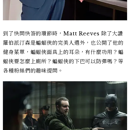
到了快問快答的環節時，Matt Reeves 除了大讚
羅伯派汀森是蝙蝠俠的完美人選外，也公開了他的
健身菜單，蝙蝠俠面具上的耳朵，有什麼功用？蝙
蝠俠要怎麼上廁所？蝙蝠俠的下巴可以防彈嗎？等
各種粉絲們的趣味提問。