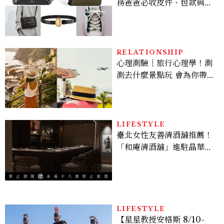
務爸爸必收皮件、包款與鞋
履一次看
RELATIONSHIP
心理測驗｜旅行心理學！測
測去什麼景點玩 會為你帶來
好運
LIFESTYLE
臺北女性友善清酒舖推薦！
「和庵清酒舖」進駐晶華酒
店：首創五行心情選酒、單
杯180元起輕鬆微醺
LIFESTYLE
【星星教授安格斯 8/10-