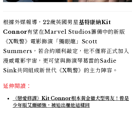
根據外媒報導，22歲英國男星
基特康納Kit
Connor
有望在Marvel Studios籌備中的新版
《X戰警》電影飾演「獨眼龍」Scott
Summers，若合約順利敲定，他不僅將正式加入
漫威電影宇宙，更可望與飾演琴葛雷的Sadie
Sink共同組成新世代《X戰警》的主力陣容。
延伸閱讀：
《戀愛修課》Kit Connor根本黃金獵犬型男友！曾是
少年版艾爾頓強，被迫出櫃他這樣回