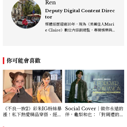
Ren
Deputy Digital Content Direc
tor
媒體經歷超過10年，現為《美麗佳人Mari
e Claire》數位內容副總監，專精娛樂與
生活風格領域，處理國內外名人消息、頒獎
典禮與大型內容企劃。 ren_chen@mct
w.com.tw
你可能會喜歡
《不良一族2》彩朱IG粉絲暴
Social Cover｜做你永遠的
漲！私下熱愛精品穿搭、經營
伴，龜梨和也：「對周遭的人
服飾品牌，堪稱品味最好女成
事物保有餘裕，同時也持續努
員
力。」