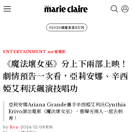
#2026裙襬澎澎RUN
ENTERTAINMENT
mc愛電影
《魔法壞女巫》分上下兩部上映！
劇情預告一次看，亞莉安娜、辛西
婭艾利沃飆演技唱功
亞莉安娜Ariana Grande攜手辛西婭艾利沃Cynthia
Erivo演出電影《魔法壞女巫》，還曝光兩人一起去刺
青！
by
Ren
-
2024/12/08
更新