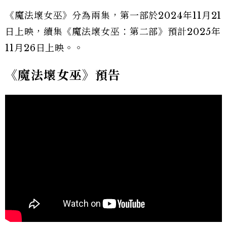
《魔法壞女巫》分為兩集，第一部於2024年11月21
日上映，續集《魔法壞女巫：第二部》預計2025年
11月26日上映。。
《魔法壞女巫》預告