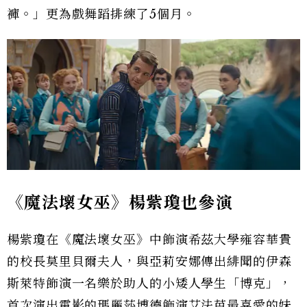
褲。」更為戲舞蹈排練了5個月。
《魔法壞女巫》楊紫瓊也參演
楊紫瓊在《魔法壞女巫》中飾演希茲大學雍容華貴
的校長莫里貝爾夫人，與亞莉安娜傳出緋聞的伊森
斯萊特飾演一名樂於助人的小矮人學生「博克」，
首次演出電影的瑪麗莎博德飾演艾法芭最喜愛的妹