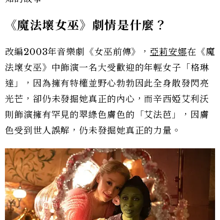
《魔法壞女巫》劇情是什麼？
改編2003年音樂劇《女巫前傳》，
亞莉安娜
在《魔
法壞女巫》中飾演一名大受歡迎的年輕女子「格琳
達」，因為擁有特權並野心勃勃因此全身散發閃亮
光芒，卻仍未發掘她真正的內心，而辛西婭艾利沃
則飾演擁有罕見的翠綠色膚色的「艾法芭」，因膚
色受到世人誤解，仍未發掘她真正的力量。