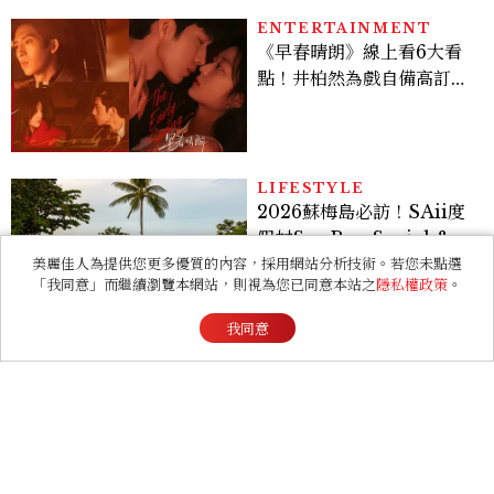
ENTERTAINMENT
《早春晴朗》線上看6大看
點！井柏然為戲自備高訂，
孫千苦等地下戀轉正，雨夜
激吻獲讚慾感天花板
LIFESTYLE
2026蘇梅島必訪！SAii度
假村SunRay Social &
Swim Club全新開箱，6
美麗佳人為提供您更多優質的內容，採用網站分析技術。若您未點選
「我同意」而繼續瀏覽本網站，則視為您已同意本站之
隱私權政策
。
大亮點體驗懶人包
我同意
BEAUTY
2026護手霜推薦40款！平
價＆專櫃護手霜香氣、質
地、使用評價