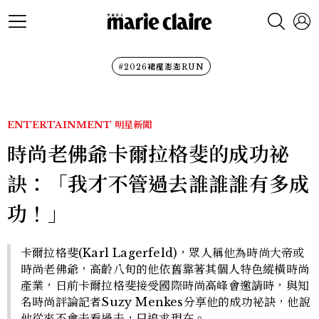
#2026裙襬澎澎RUN
ENTERTAINMENT
明星新聞
時尚老佛爺卡爾拉格斐的成功祕
訣：「我才不管過去誰誰誰有多成
功！」
卡爾拉格斐(Karl Lagerfeld)，眾人稱他為時尚大帝或
時尚老佛爺，高齡八旬的他依舊靠著其個人特色縱橫時尚
產業，日前卡爾拉格斐接受國際時尚高峰會邀請時，與知
名時尚評論記者Suzy Menkes分享他的成功祕訣，他說
他從來不會去看過去，只追求現在。