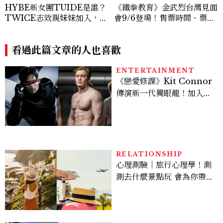
HYBE新女團TUIDE是誰？
《鐵拳教育》金武烈台灣見面
TWICE志效親妹妹加入，7
會9/6登場！售票時間、票
名成員、出道日期一次認識
價、粉絲福利一次看
看過此篇文章的人也喜歡
ENTERTAINMENT
《戀愛修課》Kit Connor
傳演新一代獨眼龍！加入新
版《X戰警》，可望搭檔
Sadie Sink
RELATIONSHIP
心理測驗｜旅行心理學！測
測去什麼景點玩 會為你帶來
好運