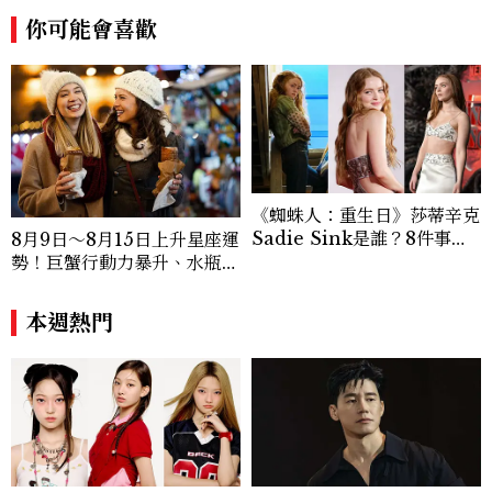
你可能會喜歡
《蜘蛛人：重生日》莎蒂辛克
Sadie Sink是誰？8件事認
8月9日～8月15日上升星座運
識《怪奇物語》Max，神祕
勢！巨蟹行動力暴升、水瓶迎
角色成最大謎團
新緣分
本週熱門