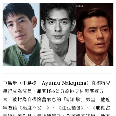
中島步（中島歩，Ayumu Nakajima）從模特兒
轉行成為演員，靠著184公分高挑身材與深邃五
官，被封為自帶懷舊氣息的「昭和臉」男星，他近
年憑藉《極度不妥！》、《紅豆麵包》、《地獄占