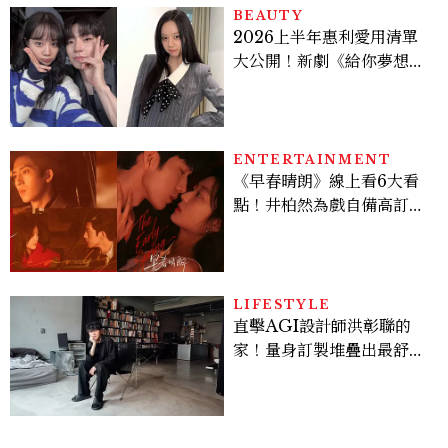
BEAUTY
2026上半年惠利愛用清單
大公開！新劇《給你夢想》
美出新高度，10款保養、香
水、護髮同款一次看
ENTERTAINMENT
《早春晴朗》線上看6大看
點！井柏然為戲自備高訂，
孫千苦等地下戀轉正，雨夜
激吻獲讚慾感天花板
LIFESTYLE
直擊AGI設計師洪彰聯的
家！量身訂製堆疊出最舒適
的生活邏輯：「只要喜歡，
就能找到相處的方式」