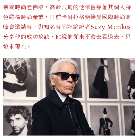
帝或時尚老佛爺，高齡八旬的他依舊靠著其個人特
色縱橫時尚產業，日前卡爾拉格斐接受國際時尚高
峰會邀請時，與知名時尚評論記者Suzy Menkes
分享他的成功祕訣，他說他從來不會去看過去，只
追求現在。