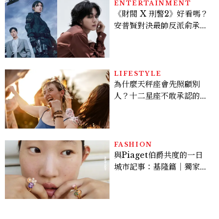
ENTERTAINMENT
《財閥 X 刑警2》好看嗎？
安普賢對決最帥反派俞承
豪，鄭恩彩接棒女主，開專
機、刷黑卡，用錢輾壓罪犯
的陳利手回來了，這次能玩
多大？
LIFESTYLE
為什麼天秤座會先照顧別
人？十二星座不敢承認的一
句話，「這星座」嘴上說沒
差，回家之後想很久
FASHION
與Piaget伯爵共度的一日
城市記事：基隆篇｜獨家影
像故事