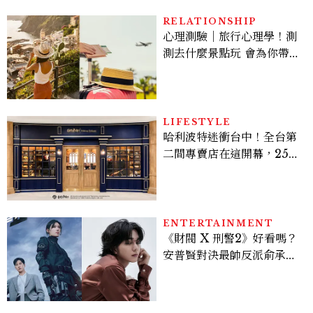
RELATIONSHIP
心理測驗｜旅行心理學！測
測去什麼景點玩 會為你帶來
好運
LIFESTYLE
哈利波特迷衝台中！全台第
二間專賣店在這開幕，25週
年限定周邊、托特包太值得
入手
ENTERTAINMENT
《財閥 X 刑警2》好看嗎？
安普賢對決最帥反派俞承
豪，鄭恩彩接棒女主，開專
機、刷黑卡，用錢輾壓罪犯
的陳利手回來了，這次能玩