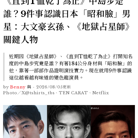
《直到T恤乾了為止》中島步是
誰？9件事認識日本「昭和臉」男
星：大文豪玄孫、《地獄占星師》
關鍵人物
近期因《地獄占星師》、《直到T恤乾了為止》打開知名
度的中島步究竟是誰？有著184公分身材與「昭和臉」的
他，靠著一部部作品證明演技實力。現在就用9件事認識
這位越看越有味道的變色龍演員。
by
Benny
與
-
2026/08/05
更新
Photo／X@tshirts_tbs、TEN CARAT、Netflix