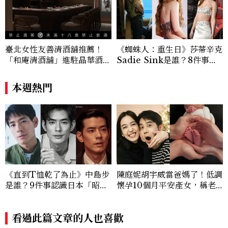
談與每一篇文章裡，留下值得反覆回味的
光。
臺北女性友善清酒舖推薦！
《蜘蛛人：重生日》莎蒂辛克
「和庵清酒舖」進駐晶華酒
Sadie Sink是誰？8件事認
店：首創五行心情選酒、單杯
識《怪奇物語》Max，神祕
180元起輕鬆微醺
角色成最大謎團
本週熱門
《直到T恤乾了為止》中島步
陳庭妮胡宇威當爸媽了！低調
是誰？9件事認識日本「昭和
懷孕10個月平安產女，稱老
臉」男星：大文豪玄孫、《地
公是女兒傻瓜
獄占星師》關鍵人物
看過此篇文章的人也喜歡