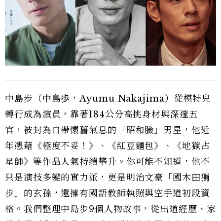
中島步（中島歩，Ayumu Nakajima）從模特兒
轉行成為演員，靠著184公分高挑身材與深邃五
官，被封為自帶懷舊氣息的「昭和臉」男星，他近
年憑藉《極度不妥！》、《紅豆麵包》、《地獄占
星師》等作品人氣持續攀升。你可能不知道，他不
只是演技多變的實力派，更是明治文豪「國木田獨
步」的玄孫，還擁有國語教師執照與空手道初段資
格。我們整理中島步9個人物故事，從出道經歷、家