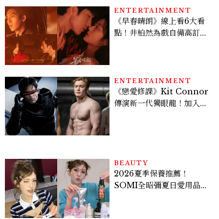
ENTERTAINMENT
《早春晴朗》線上看6大看
點！井柏然為戲自備高訂，
孫千苦等地下戀轉正，雨夜
激吻獲讚慾感天花板
ENTERTAINMENT
《戀愛修課》Kit Connor
傳演新一代獨眼龍！加入新
版《X戰警》，可望搭檔
Sadie Sink
BEAUTY
2026夏季保養推薦！
SOMI全昭彌夏日愛用品公
開，防曬、護髮、止汗、頭
皮保養10款好物一次看