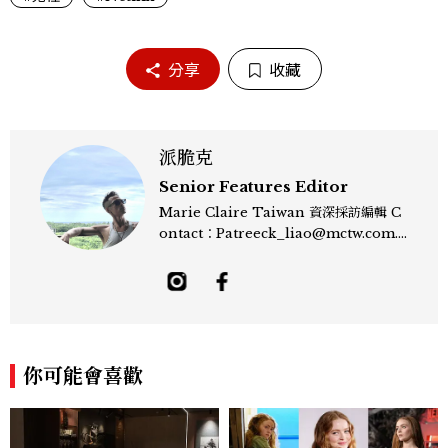
分享
收藏
派脆克
Senior Features Editor
Marie Claire Taiwan 資深採訪編輯 C
ontact：Patreeck_liao@mctw.com.t
w 擅長捕捉當代文化與時尚交會的瞬間，以
敏銳的觀察力與敘事能力，撰寫出兼具深度
與美感的專題內容，長期關注亞洲娛樂、人
物專訪、流行風格與 LGBTQ 多元議題。
曾專訪多位影視與音樂領域的代表人物，擅
長以細膩視角挖掘藝人內在的故事與蛻變。
你可能會喜歡
除了平面編輯，他也涉足影像企劃、封面製
作等，能靈活整合內容與視覺，打造具感染
力的跨平台敘事語言。認為好的內容不僅是
記錄時代，更是溫柔的行動——在每一段訪