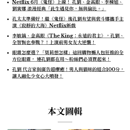
Netflix 6月《鬼怪》上線！ 孔劉、金高銀、李棟旭、
劉寅娜 浪漫經典「此生遇見你，無與倫比。」
孔太太準備好！繼《鬼怪》後孔劉有望與裴斗娜攜手主
演《寂靜的大海》Netflix新戲
李敏鎬、金高銀《The King：永遠的君主》，孔劉、
全智賢也參戰？！上演前男女友大逆襲！
眼霜怎麼選？「莫莉想怎樣」這回購物懶人包狂推的全
方位眼霜， 連孔劉都在用〜粉絲們必須買起來！
孔劉 代言家俱廣告超療癒！男人與貓咪的組合100分，
讓人融化少女心大噴發！
本文圖輯