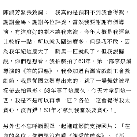
陳淑芳
緊張致詞：「我真的是預料不到我會得獎，
謝謝金馬、謝謝各位評委，當然我要謝謝有傑導
演，有這麼好的劇本讓我來演，今年大概是我運氣
比較好一點，所以就入圍這麼多，但是我不敢，因
為我年紀這麼大了，騎馬一匹就夠了。但我說歸
說，你們想想看，我拍戲拍了63年，第一部李泉溪
導演的《誰的罪惡》，我參加過台灣省戲劇工會戲
劇節，我是從國立藝專出來的，跳了一場舞就被星
探帶去拍電影。63年等了這麼久，今天才拿到這一
匹，我是不是可以再拿一匹？各位一定會覺得我太
貪心，沒有錯！63年才拿到我當然要貪心！」
另外也不忘呼籲觀眾一起進電影院支持國片：「在
座的各位，你們還沒有看《親愛的房客》、《孤