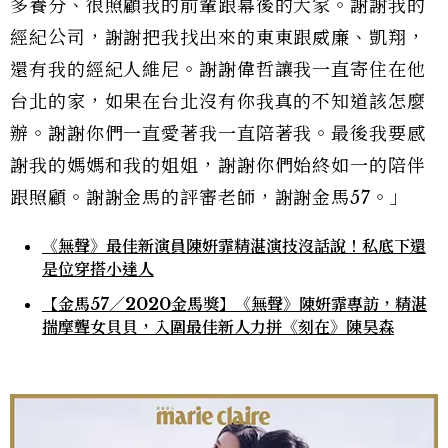
多養分、很照顧我的前輩跟幕後的大家。謝謝我的
經紀公司，謝謝把我找出來的東東跟威廉、凱翔，
還有我的經紀人維尼。謝謝偉哲讓我一直寄住在他
台北的家，如果在台北沒有你我真的不知道該怎麼
辦。謝謝你們一直愛著我一直陪著我。最後我要感
謝我的媽媽和我的姐姐，謝謝你們始終如一的陪伴
跟照顧。謝謝金馬的評審老師，謝謝金馬57。」
《無聲》最佳新演員陳姸霏精湛演技沒話說！私底下還
是位穿搭小達人
【金馬57／2020金馬獎】《無聲》陳姸霏專訪，精湛
揣摩聾女貝貝，入圍最佳新人力拼《刻在》陳昊森