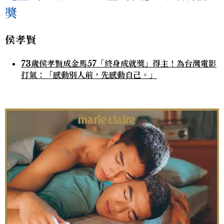
獎
侯孝賢
73歲侯孝賢成金馬57「終身成就獎」得主！為台灣電影
打氣：「感動別人前，先感動自己。」