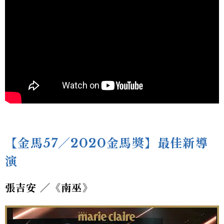
【金馬57／2020金馬獎】最佳新導
演
張吉安 ／《南巫》