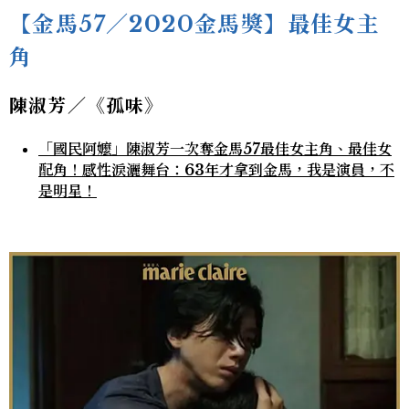
【金馬57／2020金馬獎】最佳女主
角
陳淑芳／《孤味》
「國民阿嬤」陳淑芳一次奪金馬57最佳女主角、最佳女
配角！感性淚灑舞台：63年才拿到金馬，我是演員，不
是明星！