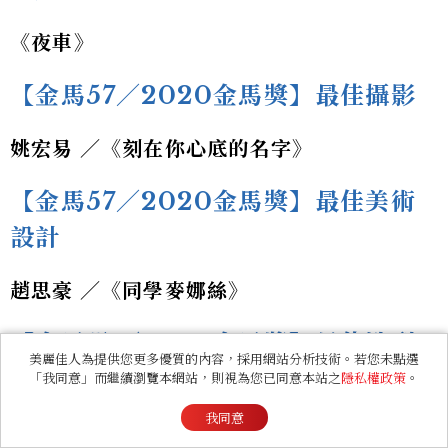
《夜車》
【金馬57／2020金馬獎】最佳攝影
姚宏易 ／《刻在你心底的名字》
【金馬57／2020金馬獎】最佳美術
設計
趙思豪 ／《同學麥娜絲》
【金馬57／2020金馬獎】最佳造型
美麗佳人為提供您更多優質的內容，採用網站分析技術。若您未點選
設計
「我同意」而繼續瀏覽本網站，則視為您已同意本站之
隱私權政策
。
我同意
郭子勝＋Azni SAMDIN ／《男兒王》