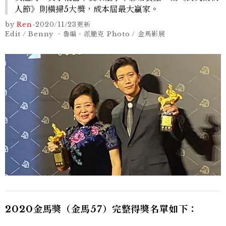
人節》則橫掃5大獎，成本屆最大贏家。
by
Ren
-
2020/11/23
更新
Edit / Benny 、魯編、派脆克 Photo / 金馬影展
2020金馬獎（金馬57）完整得獎名單如下：