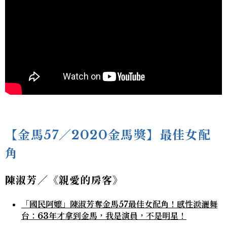
【金馬57／2020金馬獎】最佳女配
角
陳淑芳／《親愛的房客》
「國民阿嬤」陳淑芳奪金馬57最佳女配角！感性淚灑舞
台：63年才拿到金馬，我是演員，不是明星！