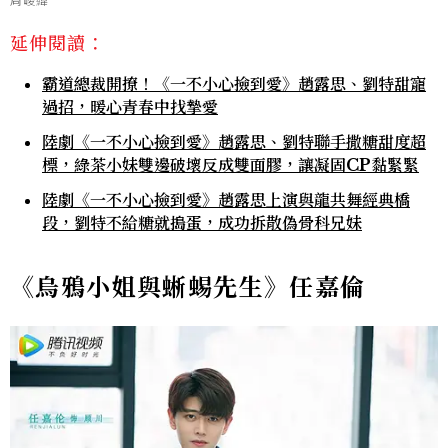
周峻緯
延伸閱讀：
霸道總裁開撩！《一不小心撿到愛》趙露思、劉特甜寵
過招，暖心青春中找摯愛
陸劇《一不小心撿到愛》趙露思、劉特聯手撒糖甜度超
標，綠茶小妹雙邊破壞反成雙面膠，讓凝固CP黏緊緊
陸劇《一不小心撿到愛》趙露思上演與龍共舞經典橋
段，劉特不給糖就搗蛋，成功拆散偽骨科兄妹
《烏鴉小姐與蜥蜴先生》
任嘉倫