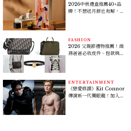
2026中秋禮盒推薦40+品
牌！不想送月餅也有解，送
長輩、送客戶一次挑
FASHION
2026 父親節禮物推薦！商
務爸爸必收皮件、包款與鞋
履一次看
ENTERTAINMENT
《戀愛修課》Kit Connor
傳演新一代獨眼龍！加入新
版《X戰警》，可望搭檔
Sadie Sink