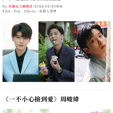
by
美麗佳人編輯部
-
2024/02/20
更新
Edit／Eva、Photo／各藝人微博
《一不小心撿到愛》周峻緯