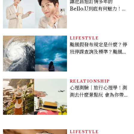
讓池昌旭訂情多年的
Bello.U到底有何魅力！揭
密男神發光乳霜～「肽光透
亮緊緻霜」如何打造日不落
的透亮肌，熬夜拍戲不顯疲
倦感，超神！
LIFESTYLE
颱風假發布規定是什麼？停
班停課查詢及標準？颱風假
有薪水嗎、可否拒絕上班？
RELATIONSHIP
心理測驗｜旅行心理學！測
測去什麼景點玩 會為你帶來
好運
LIFESTYLE