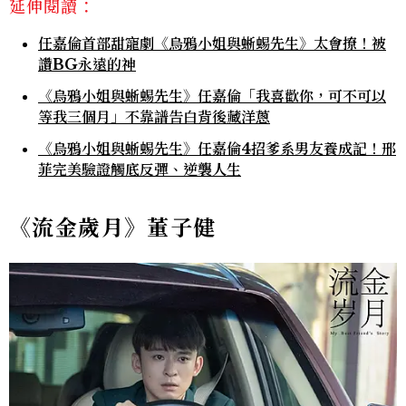
延伸閱讀：
任嘉倫首部甜寵劇《烏鴉小姐與蜥蜴先生》太會撩！被
讚BG永遠的神
《烏鴉小姐與蜥蜴先生》任嘉倫「我喜歡你，可不可以
等我三個月」不靠譜告白背後藏洋蔥
《烏鴉小姐與蜥蜴先生》任嘉倫4招爹系男友養成記！邢
菲完美驗證觸底反彈、逆襲人生
《流金歲月》董子健