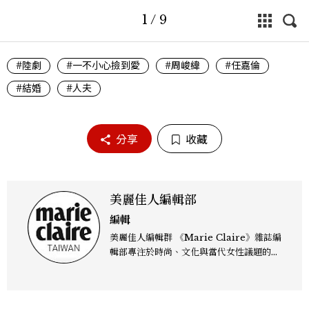
1
/
9
#陸劇
#一不小心撿到愛
#周峻緯
#任嘉倫
#結婚
#人夫
分享
收藏
美麗佳人編輯部
編輯
美麗佳人編輯群 《Marie Claire》雜誌編
輯部專注於時尚、文化與當代女性議題的深
度呈現，致力打造兼具風格與觀點的內容敘
事。 團隊擅長核心議題企劃、內容策展與
跨平台整合，長期關注國際時代脈動與社會