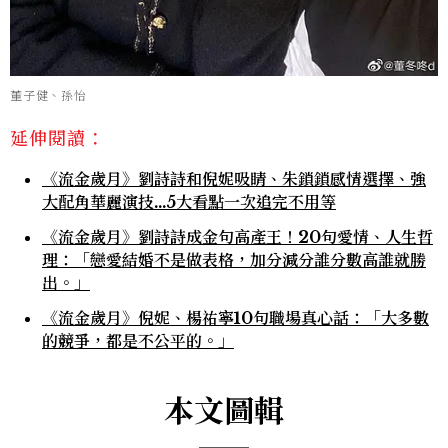
董子健、孫怡
延伸閱讀：
《流金歲月》劉詩詩和倪妮吸睛、朱鎖鎖感情選擇、強
大配角華麗演技...5大看點一次追完不用等
《流金歲月》劉詩詩成金句高產王！20句愛情、人生哲
理：「戀愛結婚不是做表格，加分減分誰分數高誰就勝
出。」
《流金歲月》倪妮、楊祐寧10句職場真心話：「大多數
的競爭，都是不公平的。」
本文圖輯