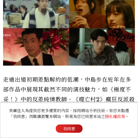
走過出道初期差點解約的低潮，中島步在近年在多
部作品中展現其截然不同的演技魅力，如《極度不
妥！》中的反差純情教師、《噬亡村2》瘋狂反派殺
手、《紅豆麵包》深情暖男丈夫、《武士生死鬥》
美麗佳人為提供您更多優質的內容，採用網站分析技術。若您未點選
「我同意」而繼續瀏覽本網站，則視為您已同意本站之
隱私權政策
。
冷靜智謀秘書「永瀨心平」、《地獄占星師》房地
產老闆須藤豐、《直到T恤乾了為止》展現細膩情
我同意