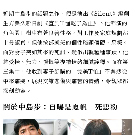
近期中島步的話題之作，便是演出《Silent》編劇
生方美久新日劇《直到T恤乾了為止》。他飾演的
角色園田樹生有著良善性格，對工作及家庭規劃都
十分認真，但他按部就班的個性略顯僵硬、呆板。
面對妻子突如其來的死訊、疑似出軌種種事蹟，他
將受挫、無力、憤恨等複雜情緒細膩詮釋。而在第
三集中，他收到妻子訂購的「完美T恤」不禁悲從
中來痛哭，展現交雜悲傷與痛苦的情緒，令觀眾都
深刻動容。
關於中島步：自曝是夏帆「死忠粉」