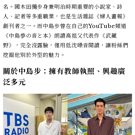
名。國木田獨步身兼明治時期重要的小說家、詩
人、記者等多重職業，也是生活雜誌《婦人畫報》
創刊者之一。而中島步曾在自己的YouTube頻道
《中島歩の音と本》朗讀高祖父代表作《武藏
野》，完全沒露臉，僅用低沈嗓音閱讀，讓粉絲們
挖掘他別於外型的魅力。
關於中島步：擁有教師執照、興趣廣
泛多元