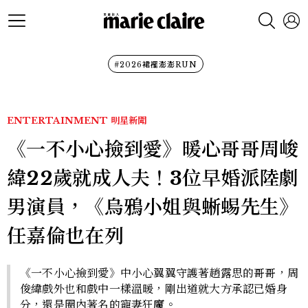
#2026裙襬澎澎RUN
ENTERTAINMENT
明星新聞
《一不小心撿到愛》暖心哥哥周峻
緯22歲就成人夫！3位早婚派陸劇
男演員，《烏鴉小姐與蜥蜴先生》
任嘉倫也在列
《一不小心撿到愛》中小心翼翼守護著趙露思的哥哥，周
俊緯戲外也和戲中一樣溫暖，剛出道就大方承認已婚身
分，還是圈內著名的寵妻狂魔。