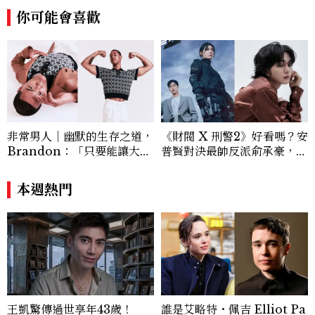
趨勢，從文化觀察出發，挖掘具有啟發性的
你可能會喜歡
女性故事與價值觀；同時以細膩的美學語言
與敘事張力，轉化為兼具視覺風格與思想深
度的內容。 《Marie Claire》始終以敏銳
視角與編輯直覺，引領讀者探索女性多元面
貌與生活品味風格的無限可能。
非常男人｜幽默的生存之道，
《財閥 X 刑警2》好看嗎？安
Brandon：「只要能讓大家
普賢對決最帥反派俞承豪，鄭
笑，我們就有機會玩在一起，
恩彩接棒女主，開專機、刷黑
讓敵人成為朋友。」
卡，用錢輾壓罪犯的陳利手回
本週熱門
來了，這次能玩多大？
王凱驚傳過世享年43歲！
誰是艾略特・佩吉 Elliot Pa