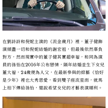
在劉詩詩和倪妮主演的《流金歲月》裡，董子健飾
演傾盡一切和倪妮結婚的謝宏祖，但最後依然辜負
對方，然而現實中的董子健其實超幸福，和同為演
員的孫怡在2016年公布戀情，隔年結婚並生下女兒
董大福，24歲便為人父，在最新參與的綜藝《恰好
是少年》裡也大秀恩愛，看到雙子座流星雨，就馬
上拍下傳給孫怡，還說希望女兒的才藝表演順利。