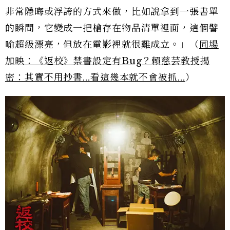
非常隱晦或浮誇的方式來做，比如說拿到一張書單
的瞬間，它變成一把槍存在物品清單裡面，這個譬
喻超級漂亮，但放在電影裡就很難成立。」（
同場
加映：《返校》禁書設定有Bug？賴慈芸教授揭
密：其實不用抄書...看這幾本就不會被抓...
）