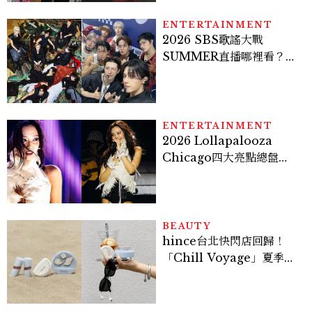
貞雙影后飆戲，線上看7大
看點懶人包
ENTERTAINMENT
2026 SBS歌謠大戰
SUMMER直播哪裡看？
Stray Kids、ATEEZ等
28組卡司、線上播出時間一
次看
ENTERTAINMENT
2026 Lollapalooza
Chicago四大亮點總盤
點， JENNIE、 CORTIS
登台，K-POP擄獲全球！
BEAUTY
hince台北快閃店回歸！
「Chill Voyage」夏季限
定系列登場，夢幻海洋藍空
間、限定彩妝、DIY吊飾一
次體驗