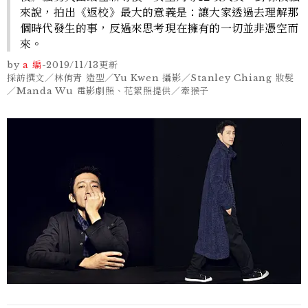
來說，拍出《返校》最大的意義是：讓大家透過去理解那
個時代發生的事，反過來思考現在擁有的一切並非憑空而
來。
by
a 編
-
2019/11/13
更新
採訪撰文／林侑青 造型／Yu Kwen 攝影／Stanley Chiang 妝髮
／Manda Wu 電影劇照、花絮照提供／牽猴子