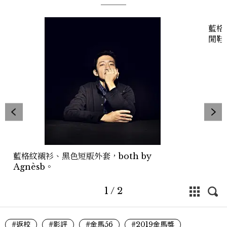
藍格
閒鞋，
藍格紋襯衫、黑色短版外套，both by
Agnèsb。
1
/
2
#返校
#影評
#金馬56
#2019金馬獎