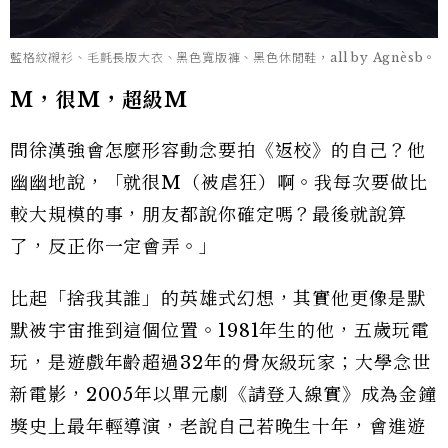
藍格紋襯衫、毛氈長版大衣、黑色寬版褲、黑色休閒鞋，all by Agnèsb。
M
，很M
，超級M
問徐漢強會怎麼形容動念要拍《返校》的自己？他
幽幽地說，「就很M（被虐狂）啊。我每次要做比
較大規模的事，朋友都說你確定嗎？最後就說算
了，反正你一定會弄。」
比起「捨我其誰」的英雄式幻想，其實他更像是默
默被宇宙推到這個位置。1981年生的他，五歲玩電
玩，是遊戲年齡超過32年的骨灰級玩家；大學念世
新電影，2005年以單元劇《請登入線實》成為金鐘
獎史上最年輕導演，老說自己若晚生十年，會進遊