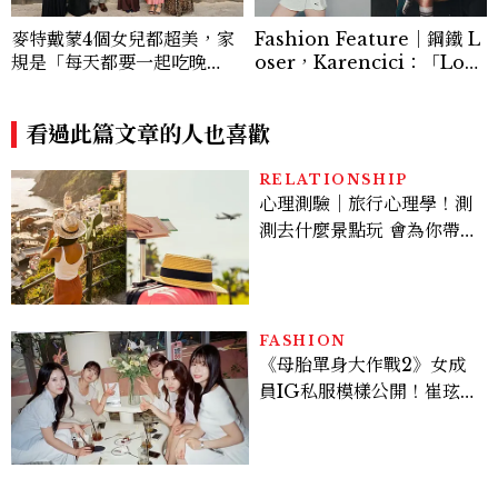
麥特戴蒙4個女兒都超美，家
Fashion Feature｜鋼鐵 L
規是「每天都要一起吃晚
oser，Karencici：「Love
餐」，園丁理論「順應她們的
Yourself，你需要多多關注
本質」長大
自己的身心健康，好好地愛自
看過此篇文章的人也喜歡
己。」
RELATIONSHIP
心理測驗｜旅行心理學！測
測去什麼景點玩 會為你帶來
好運
FASHION
《母胎單身大作戰2》女成
員IG私服模樣公開！崔玹諝
溫柔系歐膩粉絲飆漲、金秀
炫竟是低調千金？