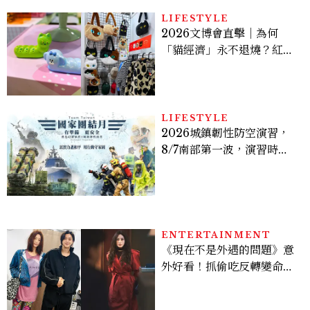
LIFESTYLE
2026文博會直擊｜為何
「貓經濟」永不退燒？紅到
國際的台灣療癒插畫、曼谷
新潮貓系品牌，今年不能錯
過的貓咪IP推薦
LIFESTYLE
2026城鎮韌性防空演習，
8/7南部第一波，演習時
間、可以出門嗎？罰款懶人
包
ENTERTAINMENT
《現在不是外遇的問題》意
外好看！抓偷吃反轉變命
案？金憓秀傳奇美腿被讚
爆、金智勳大秀腹肌，曹汝