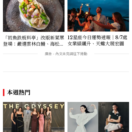
12星座今日運勢速報｜8/7處
「初魚鉄板料亭」改版新菜單
女業績飆升、天蠍大展宏圖
登場：嚴選雲林白鰻、海松貝
交織旬味，限時推出父親節升
級優惠
本週熱門