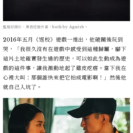
藍格紋襯衫、黑色短版外套，both by Agnèsb。
2016年五月《返校》遊戲一推出，他破關後玩到
哭，「我很久沒有在遊戲中感受到這種歸屬，腳下
這片土地確實發生過的歷史，可以如此生動成為遊
戲的這件事，讓我激動地起了雞皮疙瘩。當下我在
心裡大叫：那個誰快來把它拍成電影啊！」然後他
就自己入坑了。