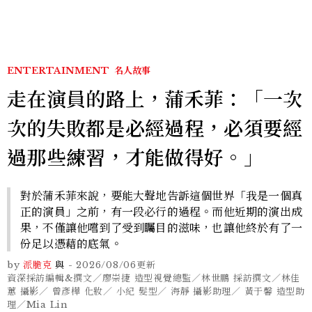
ENTERTAINMENT
名人故事
走在演員的路上，蒲禾菲：「一次
次的失敗都是必經過程，必須要經
過那些練習，才能做得好。」
對於蒲禾菲來說，要能大聲地告訴這個世界「我是一個真
正的演員」之前，有一段必行的過程。而他近期的演出成
果，不僅讓他嚐到了受到矚目的滋味，也讓他終於有了一
份足以憑藉的底氣。
by
派脆克
與
-
2026/08/06
更新
資深採訪編輯&撰文／廖崇捷 造型視覺總監／林世鵬 採訪撰文／林佳
蕙 攝影／ 曾彥樺 化妝／ 小紀 髮型／ 海靜 攝影助理／ 黃于馨 造型助
理／Mia Lin