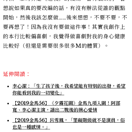
想說如果真的要改編的話，有沒有辦法從誰的觀點
開始，然後我該怎麼做……後來想想，不要不要，不
要再想了！因為我沒有要做這件事！其實我創作上
的本行比較偏喜劇，我覺得做喜劇對我的身心健康
比較好（但還是需要很多很多M的體質）。
延伸閱讀：
李心潔：「生了孩子後，我希望能有特別的出發，希望
你能看到我的一切變化」
【2019金馬56】《夕霧花園》金馬九項入圍！阿部
寬、李心潔主演，譜出二戰後的揪心愛情
【2019金馬56】呂雪鳳，「罣礙階級就不是演員，俗
也是一種感情。」