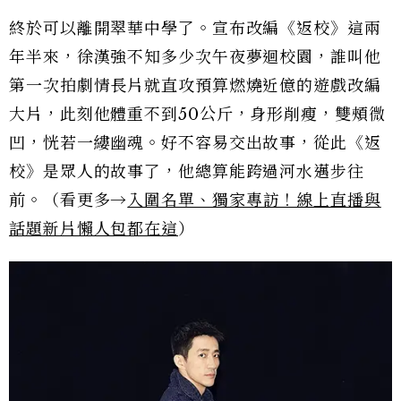
終於可以離開翠華中學了。宣布改編《返校》這兩
年半來，徐漢強不知多少次午夜夢迴校園，誰叫他
第一次拍劇情長片就直攻預算燃燒近億的遊戲改編
大片，此刻他體重不到50公斤，身形削瘦，雙頰微
凹，恍若一縷幽魂。好不容易交出故事，從此《返
校》是眾人的故事了，他總算能跨過河水邁步往
前。（看更多→
入圍名單、獨家專訪！線上直播與
話題新片懶人包都在這
）