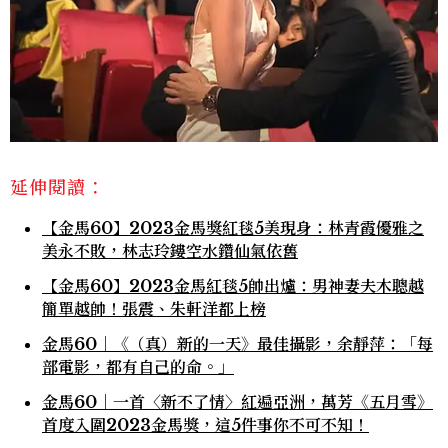
延伸閱讀：
【金馬60】2023金馬獎紅毯5美現身：林青霞優雅之
美永不敗，林志玲鏤空水鑽仙氣依舊
【金馬60】2023金馬紅毯5帥出爐：男神妻夫木聰越
簡單越帥！張震、朱軒洋都上榜
金馬60｜《（真）新的一天》最佳攝影，余靜萍：「每
部電影，都有自己的命。」
金馬60｜一首〈新不了情〉紅遍亞洲，萬芳《五月雪》
首度入圍2023金馬獎，這5件事你不可不知！