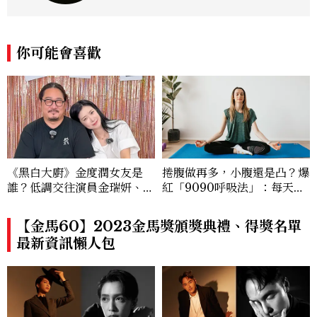
你可能會喜歡
《黑白大廚》金度潤女友是
捲腹做再多，小腹還是凸？爆
誰？低調交往演員金瑞妍、曾
紅「9090呼吸法」：每天躺
出演《少年法庭》，私下極簡
著做3分鐘，讓站姿更挺、身
風穿搭是日常範本！
形更修長
【金馬60】2023金馬獎頒獎典禮、得獎名單
最新資訊懶人包