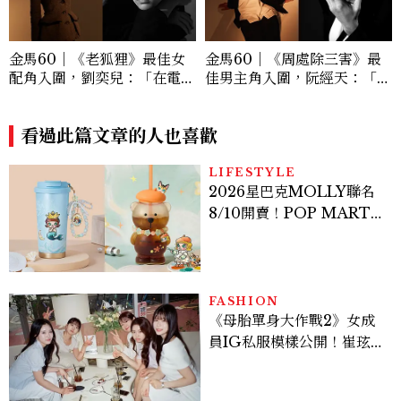
金馬60｜《老狐狸》最佳女
金馬60｜《周處除三害》最
配角入圍，劉奕兒：「在電影
佳男主角入圍，阮經天：「演
的世界裡，我們都是平等的，
員對戲，就很像是彼此生命的
只要有心就可以創造無限的可
對決。」
能性！」
看過此篇文章的人也喜歡
LIFESTYLE
2026星巴克MOLLY聯名
8/10開賣！POP MART 6
款杯袋價格、草莓布蕾星冰
樂一次看
FASHION
《母胎單身大作戰2》女成
員IG私服模樣公開！崔玹諝
溫柔系歐膩粉絲飆漲、金秀
炫竟是低調千金？