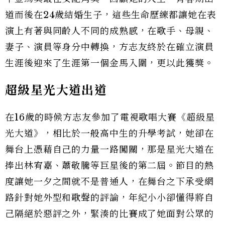
道而後在24歲結婚生子，這些生命歷練都讓她在表
演上有著與同齡人不同的成熟感，在歌手、母親、
妻子、演員等身分中轉換，方志友終於在確立演員
生涯後迎來了生涯第一個金馬入圍，更以此獲獎。
超級星光大道出道
在16歲的時候方志友參加了電視歌唱大賽《超級星
光大道》，相比於一般高中生的升學考試，她卻在
舞台上憑藉自己的力量一路闖關，那是星光大道在
捧出林宥嘉、蕭敬騰等巨星後的第二屆。節目的熱
度讓她一夕之間就不是普通人，在舞台之下承受網
路針對她外型和歌聲的評論，年紀小小卻懂得將自
己隔絕於惡評之外，緊湊的比賽成了她面對公眾的