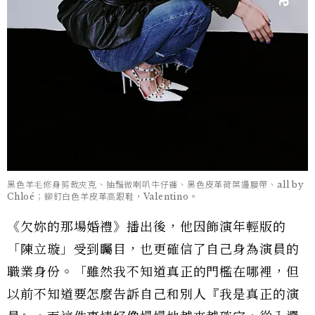
黑色羊毛修身剪裁夾克、抽鬚微喇叭牛仔褲、黑色皮革荷葉邊腰帶、all by
Chloé；鉚釘白色羊皮革高跟鞋，Valentino。
《欠妳的那場婚禮》播出後，他因飾演年輕版的
「陳立璇」受到矚目，也更確信了自己身為演員的
職業身份。「雖然我不知道真正的門檻在哪裡，但
以前不知道要怎麼告訴自己和別人『我是真正的演