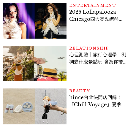
看點懶人包
ENTERTAINMENT
2026 Lollapalooza
Chicago四大亮點總盤
點， JENNIE、 CORTIS
登台，K-POP擄獲全球！
RELATIONSHIP
心理測驗｜旅行心理學！測
測去什麼景點玩 會為你帶來
好運
BEAUTY
hince台北快閃店回歸！
「Chill Voyage」夏季限
定系列登場，夢幻海洋藍空
間、限定彩妝、DIY吊飾一
次體驗