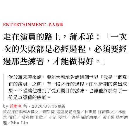
ENTERTAINMENT
名人故事
走在演員的路上，蒲禾菲：「一次
次的失敗都是必經過程，必須要經
過那些練習，才能做得好。」
對於蒲禾菲來說，要能大聲地告訴這個世界「我是一個真
正的演員」之前，有一段必行的過程。而他近期的演出成
果，不僅讓他嚐到了受到矚目的滋味，也讓他終於有了一
份足以憑藉的底氣。
by
派脆克
與
-
2026/08/06
更新
資深採訪編輯&撰文／廖崇捷 造型視覺總監／林世鵬 採訪撰文／林佳
蕙 攝影／ 曾彥樺 化妝／ 小紀 髮型／ 海靜 攝影助理／ 黃于馨 造型助
理／Mia Lin