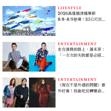
LIFESTYLE
2026高雄旗津風箏節
8/8~8/9登場！35公尺巨大
鯨魚首度放飛、豐富親子活
動時間懶人包
ENTERTAINMENT
走在演員的路上，蒲禾菲：
「一次次的失敗都是必經過
程，必須要經過那些練習，
才能做得好。」
ENTERTAINMENT
《現在不是外遇的問題》意
外好看！抓偷吃反轉變命
案？金憓秀傳奇美腿被讚
爆、金智勳大秀腹肌，曹汝
貞雙影后飆戲，線上看7大