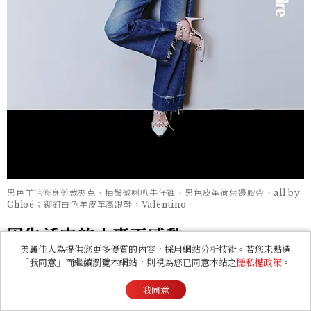
黑色羊毛修身剪裁夾克、抽鬚微喇叭牛仔褲、黑色皮革荷葉邊腰帶、all by
Chloé；鉚釘白色羊皮革高跟鞋，Valentino。
因生活中的小事而感動
美麗佳人為提供您更多優質的內容，採用網站分析技術。若您未點選
「我同意」而繼續瀏覽本網站，則視為您已同意本站之
隱私權政策
。
雖然尚未經歷充滿柴米油鹽醬醋茶的愛情階段，但
我同意
《欠妳的那場婚禮》劇本寫進許多人內心的經典台