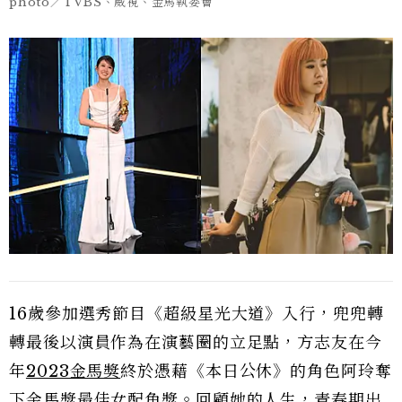
photo／TVBS、威視、金馬執委會
16歲參加選秀節目《超級星光大道》入行，兜兜轉
轉最後以演員作為在演藝圈的立足點，方志友在今
年
2023金馬獎
終於憑藉《本日公休》的角色阿玲奪
下金馬獎最佳女配角獎。回顧她的人生，青春期出