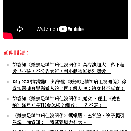
延伸閱讀：
徐睿知《雖然是精神病但沒關係》高冷演超大！私下超
愛毛小孩，不分貓犬派，對小動物無差別溺愛！
除了22吋螞蟻腰、鉛筆腿《雖然是精神病但沒關係》徐
睿知還擁有豐滿傲人的上圍！網友嘆：這身材不真實！
徐睿知《雖然是精神病但沒關係》魔女 ，碰上《德魯
納》滿月社長IU會怎樣？網喊：「先不要！」
《雖然是精神病但沒關係》螞蟻腰、巴掌臉、筷子腿引
熱議！徐睿知：「我感到壓力很大。」