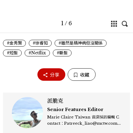
1
/
6
#金秀賢
#徐睿知
#雖然是精神病但沒關係
#短髮
#Netflix
#斷髮
分享
收藏
派脆克
Senior Features Editor
Marie Claire Taiwan 資深採訪編輯 C
ontact：Patreeck_liao@mctw.com.t
w 擅長捕捉當代文化與時尚交會的瞬間，以