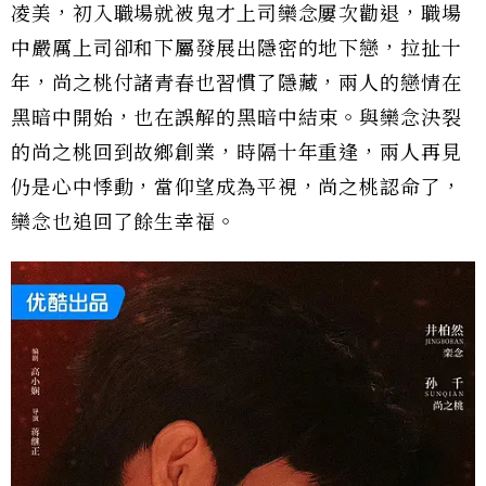
凌美，初入職場就被鬼才上司欒念屢次勸退，職場
中嚴厲上司卻和下屬發展出隱密的地下戀，拉扯十
年，尚之桃付諸青春也習慣了隱藏，兩人的戀情在
黑暗中開始，也在誤解的黑暗中結束。與欒念決裂
的尚之桃回到故鄉創業，時隔十年重逢，兩人再見
仍是心中悸動，當仰望成為平視，尚之桃認命了，
欒念也追回了餘生幸福。