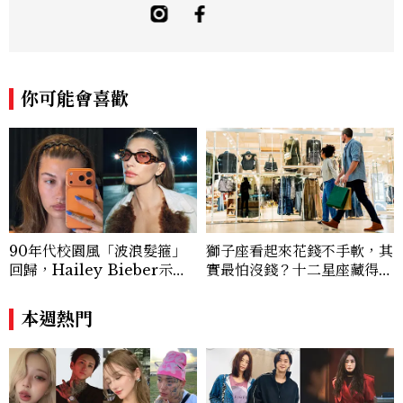
敏銳的觀察力與敘事能力，撰寫出兼具深度
與美感的專題內容，長期關注亞洲娛樂、人
物專訪、流行風格與 LGBTQ 多元議題。
曾專訪多位影視與音樂領域的代表人物，擅
長以細膩視角挖掘藝人內在的故事與蛻變。
你可能會喜歡
除了平面編輯，他也涉足影像企劃、封面製
作等，能靈活整合內容與視覺，打造具感染
力的跨平台敘事語言。認為好的內容不僅是
記錄時代，更是溫柔的行動——在每一段訪
談與每一篇文章裡，留下值得反覆回味的
光。
90年代校園風「波浪髮箍」
獅子座看起來花錢不手軟，其
回歸，Hailey Bieber示範
實最怕沒錢？十二星座藏得最
如何戴得時髦：這款Miu Mi
深的金錢焦慮，「這星座」比
u髮箍未開賣先爆紅！
價半天，最後卻買最貴的
本週熱門