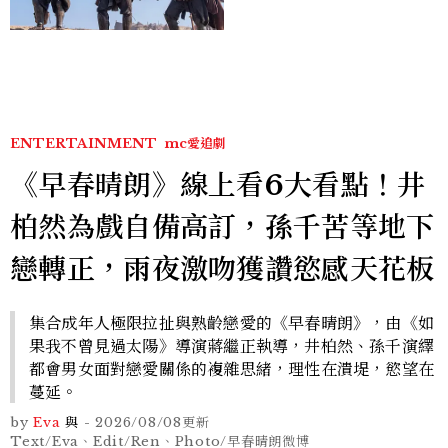
棚
ENTERTAINMENT
mc愛追劇
《早春晴朗》線上看6大看點！井
柏然為戲自備高訂，孫千苦等地下
戀轉正，雨夜激吻獲讚慾感天花板
集合成年人極限拉扯與熟齡戀愛的《早春晴朗》，由《如
果我不曾見過太陽》導演蔣繼正執導，井柏然、孫千演繹
都會男女面對戀愛關係的複雜思緒，理性在潰堤，慾望在
蔓延。
by
Eva
與
-
2026/08/08
更新
Text/Eva、Edit/Ren、Photo/早春晴朗微博