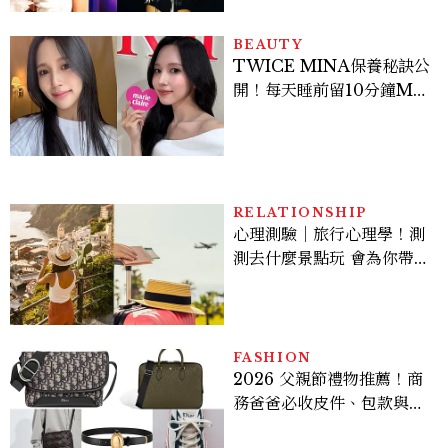
BEAUTY
TWICE MINA保養秘訣公
開！每天睡前留10分鐘ME
TIME、定期皮拉提斯，6
個日常習慣養出牛奶肌
RELATIONSHIP
心理測驗｜旅行心理學！測
測去什麼景點玩 會為你帶來
好運
FASHION
2026 父親節禮物推薦！商
務爸爸必收皮件、包款與鞋
履一次看