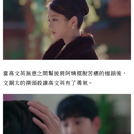
當高文英無意之間幫披肩阿姨擺脫苦痛的枷鎖後，
文鋼太的摸頭殺讓高文英有了勇氣。