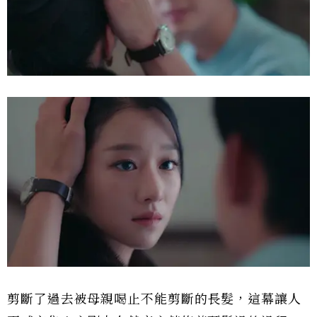
剪斷了過去被母親喝止不能剪斷的長髮，這幕讓人