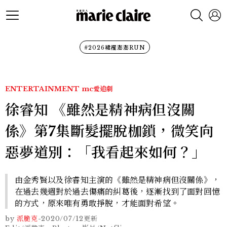
#2026裙襬澎澎RUN
ENTERTAINMENT
mc愛追劇
徐睿知 《雖然是精神病但沒關
係》第7集斷髮擺脫枷鎖，微笑向
惡夢道別：「我看起來如何？」
由金秀賢以及徐睿知主演的《雖然是精神病但沒關係》，
在過去幾週對於過去傷痛的糾葛後，逐漸找到了面對回憶
的方式，原來唯有勇敢掙脫，才能面對希望。
by
派脆克
-
2020/07/12
更新