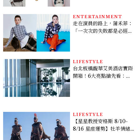
ENTERTAINMENT
走在演員的路上，蒲禾菲：
「一次次的失敗都是必經過
程，必須要經過那些練習，
才能做得好。」
LIFESTYLE
台北板橋馥華艾美酒店實際
開箱！6大亮點搶先看：新
北最新旅宿地標、高空泳
池、客房藏奢華細節
LIFESTYLE
【星星教授安格斯 8/10-
8/16 星座運勢】牡羊情緒
變敏感，雙子人際吸引力爆