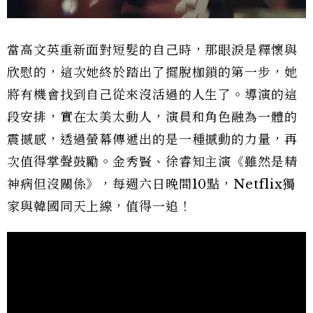
當高文英重新面對短髮的自己時，那眼淚是釋懷與
欣慰的，這次她終於踏出了擺脫枷鎖的第一步，她
將有機會找到自己從來沒活過的人生了。導演的這
段安排，實在太美太動人，演員和角色融為一體的
震撼感，透過螢幕傳遞出的是一種撼動的力量，再
次值得掌聲鼓勵。金秀賢、徐睿知主演《雖然是精
神病但沒關係》，每週六日晚間10點，Netflix獨
家與韓國同天上線，值得一追！