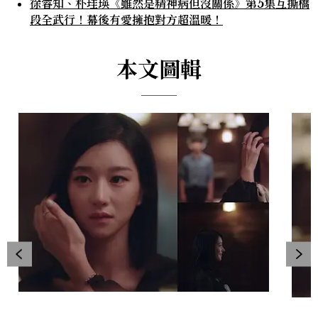
徐睿知、朴珪瑛《雖然是精神病但沒關係》第5集互撕橋
段全武行！幕後有愛擁抱對方超溫暖！
本文圖輯