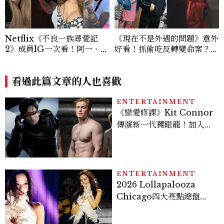
Netflix《不良一族尋愛記
《現在不是外遇的問題》意外
2》成員IG一次看！阿一、彩
好看！抓偷吃反轉變命案？金
朱、佛祖阿里等11人背景完整
憓秀傳奇美腿被讚爆、金智勳
介紹
大秀腹肌，曹汝貞雙影后飆
看過此篇文章的人也喜歡
戲，線上看7大看點懶人包
ENTERTAINMENT
《戀愛修課》Kit Connor
傳演新一代獨眼龍！加入新
版《X戰警》，可望搭檔
Sadie Sink
ENTERTAINMENT
2026 Lollapalooza
Chicago四大亮點總盤
點， JENNIE、 CORTIS
登台，K-POP擄獲全球！