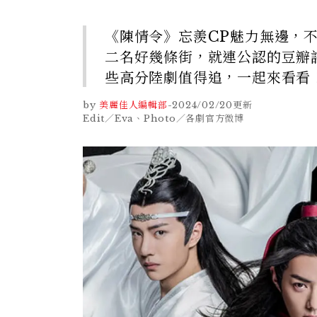
《陳情令》忘羨CP魅力無邊，
二名好幾條街，就連公認的豆瓣
些高分陸劇值得追，一起來看看
by
美麗佳人編輯部
-
2024/02/20
更新
Edit／Eva、Photo／各劇官方微博