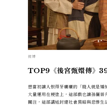
微博
TOP9《後宮甄嬛傳》39
想當初讓人恨得牙癢癢的「賤人就是矯
大量運用在梗塗上，這部戲也讓孫儷晉
關注，這部講述封建社會黑暗與悲慘生