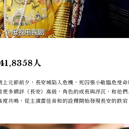
1,8358人
朝上元節前夕，長安城陷入危機，死囚張小敬臨危受命
秀更多網評《長安》高級，角色的成長與浮沉，和他們
高度共鳴，從主演雷佳音和的詮釋開始發現長安的跌宕