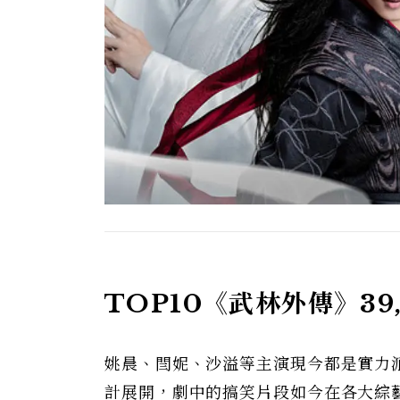
TOP10《武林外傳》39,
姚晨、閆妮、沙溢等主演現今都是實力
計展開，劇中的搞笑片段如今在各大綜藝