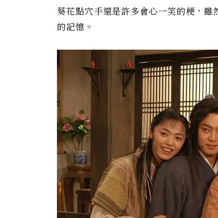
葵花點穴手還是許多會心一笑的梗，雖
的記憶。