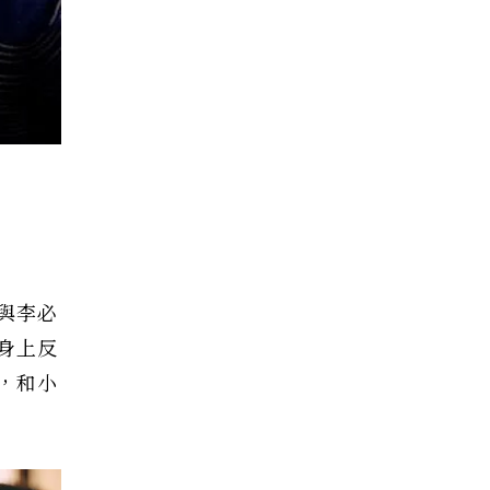
與李必
身上反
，和小