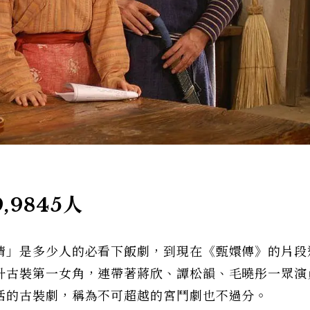
,9845人
情」是多少人的必看下飯劇，到現在《甄嬛傳》的片段
升古裝第一女角，連帶著蔣欣、譚松韻、毛曉彤一眾演
活的古裝劇，稱為不可超越的宮鬥劇也不過分。