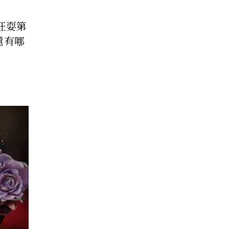
狂耍第
還有哪