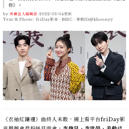
你》。
by
美麗佳人編輯部
-
2022/03/04
更新
Text/R Photo/ friDay影音、MBC、姜勳IG@khoonyy
《衣袖紅鑲邊》曲終人未散，線上看平台friDay影
音舉辦會員粉絲見面會，
李俊昊、李世榮、姜勳
透