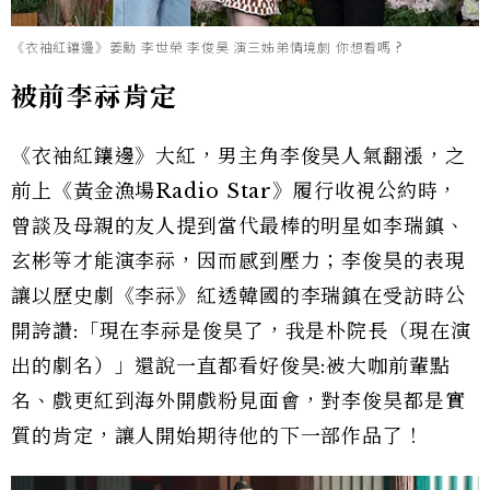
《衣袖紅鑲邊》姜勳 李世榮 李俊昊 演三姊弟情境劇 你想看嗎 ?
被前李祘肯定
《衣袖紅鑲邊》大紅，男主角李俊昊人氣翻漲，之
前上《黃金漁場Radio Star》履行收視公約時，
曾談及母親的友人提到當代最棒的明星如李瑞鎮、
玄彬等才能演李祘，因而感到壓力；李俊昊的表現
讓以歷史劇《李祘》紅透韓國的李瑞鎮在受訪時公
開誇讚:「現在李祘是俊昊了，我是朴院長（現在演
出的劇名）」還說一直都看好俊昊:被大咖前輩點
名、戲更紅到海外開戲粉見面會，對李俊昊都是實
質的肯定，讓人開始期待他的下一部作品了！