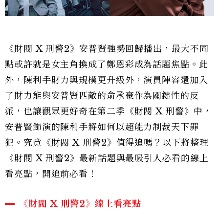
《財閥 X 刑警2》安普賢強勢回歸播出，最大不同
點或許就是女主角換成了鄭恩彩成為話題焦點。此
外，陳利手財力與規模更升級外，演員陣容還加入
了財力能與安普賢匹敵的俞承豪作為關鍵性的反
派，也讓觀眾更好奇在第二季《財閥 X 刑警》中，
安普賢飾演的陳利手將如何以超能力制裁天下罪
犯。究竟《財閥 X 刑警2》值得追嗎？以下將整理
《財閥 X 刑警2》最新話題與最吸引人必看的線上
看亮點，開追前必看！
《財閥 X 刑警2》線上看亮點