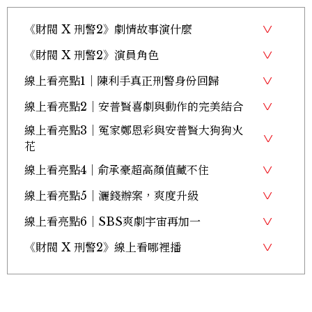
《財閥 X 刑警2》劇情故事演什麼
《財閥 X 刑警2》演員角色
線上看亮點1｜陳利手真正刑警身份回歸
線上看亮點2｜安普賢喜劇與動作的完美結合
線上看亮點3｜冤家鄭恩彩與安普賢大狗狗火
花
線上看亮點4｜俞承豪超高顏值藏不住
線上看亮點5｜灑錢辦案，爽度升級
線上看亮點6｜SBS爽劇宇宙再加一
《財閥 X 刑警2》線上看哪裡播