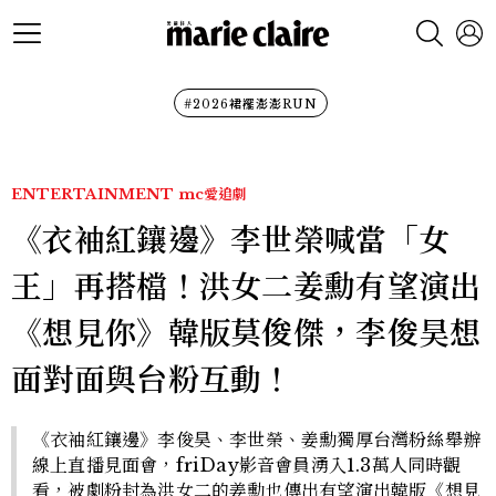
#2026裙襬澎澎RUN
ENTERTAINMENT
mc愛追劇
《衣袖紅鑲邊》李世榮喊當「女
王」再搭檔！洪女二姜勳有望演出
《想見你》韓版莫俊傑，李俊昊想
面對面與台粉互動！
《衣袖紅鑲邊》李俊昊、李世榮、姜勳獨厚台灣粉絲舉辦
線上直播見面會，friDay影音會員湧入1.3萬人同時觀
看，被劇粉封為洪女二的姜勳也傳出有望演出韓版《想見