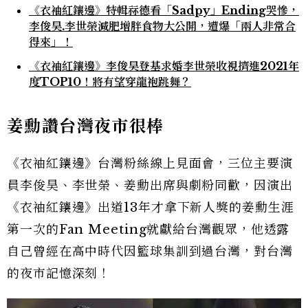
《衣袖紅鑲邊》特輯祘德看「Sadpy」Ending哭慘，
李俊昊.李世榮減肥增胖食物大公開，遭爆「兩人非常合
得來」！
《衣袖紅鑲邊》李俊昊登基求婚李世榮收視擠進2021年
度TOP10！將有望穿龍袍跳舞？
姜勳讚台灣夜市很棒
《衣袖紅鑲邊》台灣粉絲線上見面會，三位主要演
員李俊昊、李世榮、姜勳出席與劇粉同歡，因演出
《衣袖紅鑲邊》出道13年才拿下新人獎的姜勳生涯
第一次的Fan Meeting就獻給台灣觀眾，他透露
自己曾經在高中時代因籃球集訓到過台灣，對台灣
的夜市記憶深刻！