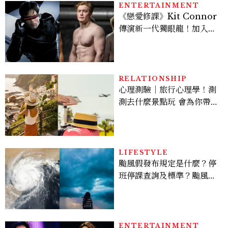
ENTERTAINMENT
《戀愛修課》Kit Connor
傳演新一代獨眼龍！加入新
版《X戰警》，可望搭檔
Sadie Sink
RELATIONSHIP
心理測驗｜旅行心理學！測
測去什麼景點玩 會為你帶來
好運
LIFESTYLE
颱風假發布規定是什麼？停
班停課查詢及標準？颱風假
有薪水嗎、可否拒絕上班？
ENTERTAINMENT