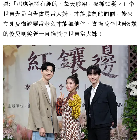
票:「那應該滿有趣的，每天吵架，被抓頭髮。」李
世榮先是自告奮勇當大姊，才能欺負他們倆，後來
立即反悔說要當老么才能氣他們，實際長李世榮3歲
的俊昊則笑著一直推派李世榮當大姊！