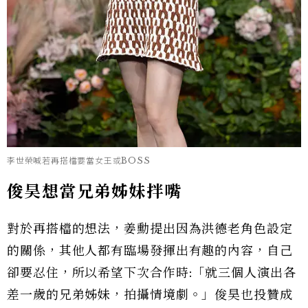
李世榮喊若再搭檔要當女王或BOSS
俊昊想當兄弟姊妹拌嘴
對於再搭檔的想法，姜勳提出因為洪德老角色設定
的關係，其他人都有臨場發揮出有趣的內容，自己
卻要忍住，所以希望下次合作時:「就三個人演出各
差一歲的兄弟姊妹，拍攝情境劇。」俊昊也投贊成