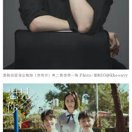
姜勳有望演出韓版《想見你》男二莫俊傑一角 Photo/姜勳IG@khoonyy