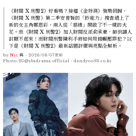
《財閥 X 刑警2》好看嗎？接檔《金特務》強勢回歸，
《財閥 X 刑警》第二季安普賢的「鈔能力」搜查遇上了
新的女主角鄭恩彩，兩人從「惡緣」開啟了不一樣的火
花。而《財閥 X 刑警2》加入財閥反派俞承豪，帥到讓人
討厭不起來！而財閥刑警陳利手將如何用錢輾壓罪犯？以
下是《財閥 X 刑警2》最新話題評價與亮點全解析。
by
Nic
與
-
2026/08/07
更新
Photo/IG@sbsdrama.official、dandyoo93.co.kr