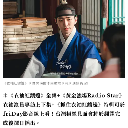
《衣袖紅鑲邊》李俊昊演的李祘被前李祘李瑞鎮肯定!
＊《衣袖紅鑲邊》全集+《黃金漁場Radio Star》
衣袖演員專訪上下集+《抓住衣袖紅鑲邊》特輯可於
friDay影音線上看！台灣粉絲見面會將於翻譯完
成後擇日播出。