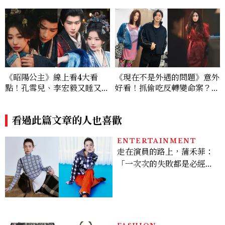
《昭陽公主》線上看4大看
《現在不是外遇的問題》意外
點！孔雪兒、李宏毅又睡又鬥
好看！抓偷吃反轉變命案？金
趕進度，清冷狀元告上荒淫公
憓秀傳奇美腿被讚爆、金智勳
主
大秀腹肌，曹汝貞雙影后飆
看過此篇文章的人也喜歡
戲，線上看7大看點懶人包
ENTERTAINMENT
走在演員的路上，蒲禾菲：
「一次次的失敗都是必經過
程，必須要經過那些練習，
才能做得好。」