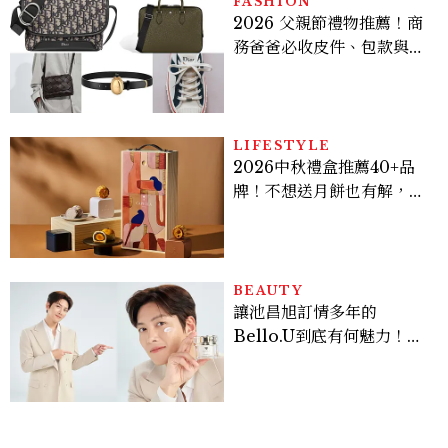
FASHION
2026 父親節禮物推薦！商
務爸爸必收皮件、包款與鞋
履一次看
LIFESTYLE
2026中秋禮盒推薦40+品
牌！不想送月餅也有解，送
長輩、送客戶一次挑
BEAUTY
讓池昌旭訂情多年的
Bello.U到底有何魅力！揭
密男神發光乳霜～「肽光透
亮緊緻霜」如何打造日不落
的透亮肌，熬夜拍戲不顯疲
倦感，超神！