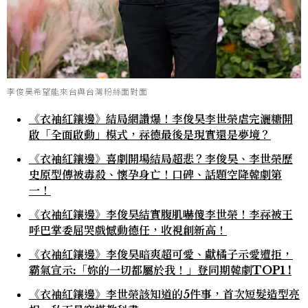
李俊昊希望能來台與台灣粉絲面對面
《衣袖紅鑲邊》結局網讚爆！李俊昊李世榮虐完灑糖開
啟「全面啟動」模式，祘德最後是現實還是夢境？
《衣袖紅鑲邊》喜劇開場結局超悲？李俊昊、李世榮歷
史原型傳被毒殺、懷孕身亡！口碑、話題空降韓劇第
一！
《衣袖紅鑲邊》李俊昊結實腹肌嚇傻李世榮！李祘被王
呼巴掌委屈哭戲憾動德任，收視創新高！
《衣袖紅鑲邊》李俊昊暗爽超可愛、獻橘子示愛遭拒，
霸氣宣示:「妳的一切都屬於我！」登同期韓劇TOP1 !
《衣袖紅鑲邊》李世榮該知道的5件事，首次短髮造型亮