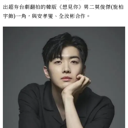
出超夯台劇翻拍的韓版《想見你》男二莫俊傑(施柏
宇飾)一角，與安孝燮、全汝彬合作。