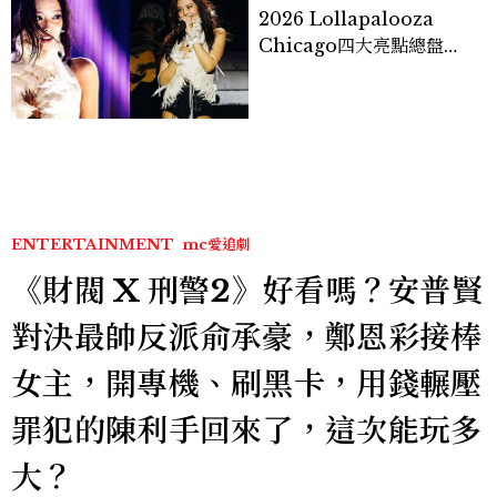
2026 Lollapalooza
Chicago四大亮點總盤
點， JENNIE、 CORTIS
登台，K-POP擄獲全球！
ENTERTAINMENT
mc愛追劇
《財閥 X 刑警2》好看嗎？安普賢
對決最帥反派俞承豪，鄭恩彩接棒
女主，開專機、刷黑卡，用錢輾壓
罪犯的陳利手回來了，這次能玩多
大？