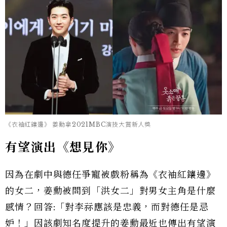
《衣袖紅鑲邊》 姜勳拿2021MBC演技大賞新人獎
有望演出《想見你》
因為在劇中與德任爭寵被戲粉稱為《衣袖紅鑲邊》
的女二，姜勳被問到「洪女二」對男女主角是什麼
感情？回答:「對李祘應該是忠義，而對德任是忌
妒！」因該劇知名度提升的姜勳最近也傳出有望演