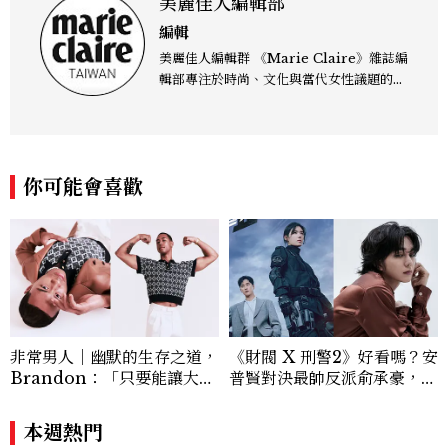
美麗佳人編輯部
編輯
美麗佳人編輯群 《Marie Claire》雜誌編
輯部專注於時尚、文化與當代女性議題的深
度呈現，致力打造兼具風格與觀點的內容敘
事。 團隊擅長核心議題企劃、內容策展與
跨平台整合，長期關注國際時代脈動與社會
趨勢，從文化觀察出發，挖掘具有啟發性的
你可能會喜歡
女性故事與價值觀；同時以細膩的美學語言
與敘事張力，轉化為兼具視覺風格與思想深
度的內容。 《Marie Claire》始終以敏銳
視角與編輯直覺，引領讀者探索女性多元面
貌與生活品味風格的無限可能。
非常男人｜幽默的生存之道，
《財閥 X 刑警2》好看嗎？安
Brandon：「只要能讓大家
普賢對決最帥反派俞承豪，鄭
笑，我們就有機會玩在一起，
恩彩接棒女主，開專機、刷黑
讓敵人成為朋友。」
卡，用錢輾壓罪犯的陳利手回
本週熱門
來了，這次能玩多大？