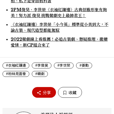
相、私下是穿搭教科書
2PM俊昊、李世榮《衣袖紅鑲邊》古典恬雅形象有夠
美！努力派 俊昊 挑戰韓劇史上最帥君王！
《衣袖紅鑲邊》李世榮「小今英」標準從小美到大，不
論古裝、現代造型都能駕馭
2022韓劇線上看推薦！必追古裝劇、懸疑推理、撒糖
愛情，新CP組合來了
#衣袖紅鑲邊
#李俊昊
#李世榮
#姜勳
#粉絲見面會
#韓劇
分享
收藏