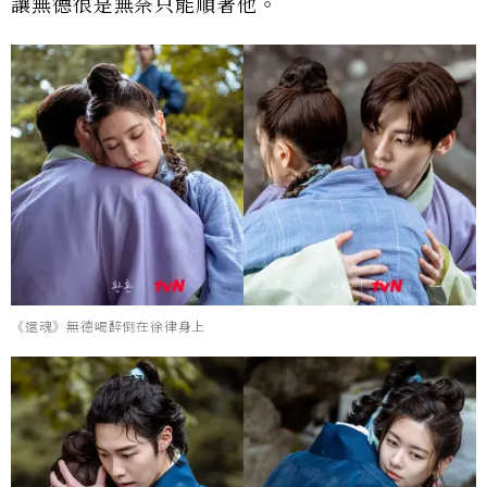
讓無德很是無奈只能順著他。
《還魂》無德喝醉倒在徐律身上