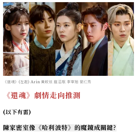
《還魂》(左起) Arin 黃旼炫 庭沼珉 李宰旭 劉仁秀
《還魂》劇情走向推測
(以下有雷)
陳家密室像《哈利波特》的魔鏡成關鍵?