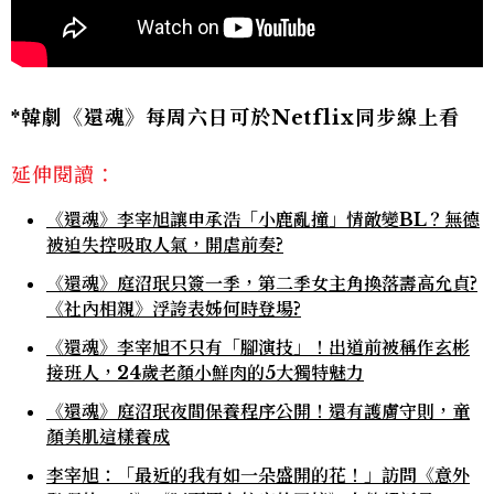
*韓劇《還魂》每周六日可於Netflix同步線上看
延伸閱讀：
《還魂》李宰旭讓申承浩「小鹿亂撞」情敵變BL？無德
被迫失控吸取人氣，開虐前奏?
《還魂》庭沼珉只簽一季，第二季女主角換落壽高允貞?
《社內相親》浮誇表姊何時登場?
《還魂》李宰旭不只有「腳演技」！出道前被稱作玄彬
接班人，24歲老顏小鮮肉的5大獨特魅力
《還魂》庭沼珉夜間保養程序公開！還有護膚守則，童
顏美肌這樣養成
李宰旭：「最近的我有如一朵盛開的花！」訪問《意外