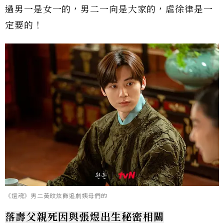
過男一是女一的，男二一向是大家的，虐徐律是一
定要的！
《還魂》男二黃旼炫飾追劇姨母們的
落壽父親死因與張煜出生秘密相關