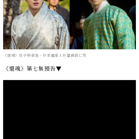
《還魂》世子申承浩、朴家繼承人朴當具劉仁秀
《還魂》第七集預告▼