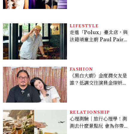
登台，K-POP擄獲全球！
LIFESTYLE
走進「Polux」臺北店，與
法籍頑童主廚 Paul Pairet
對談：「我不做妥協的美
味」
FASHION
《黑白大廚》金度潤女友是
誰？低調交往演員金瑞妍、
曾出演《少年法庭》，私下
極簡風穿搭是日常範本！
RELATIONSHIP
心理測驗｜旅行心理學！測
測去什麼景點玩 會為你帶來
好運