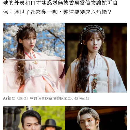
她的外表和口才迷惑送無德香囊當信物讓她可自
保，連世子都來參一咖，難道要變成六角戀？
Arin在《還魂》中飾演喜歡章煜的陳家二小姐陳超妍