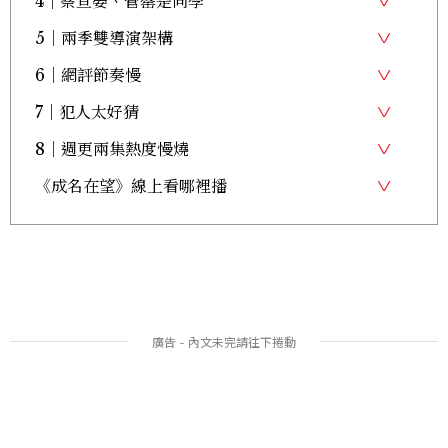
4｜蔡亘晏、管罄是同學
5｜兩季雙導演架構
6｜網評節奏慢
7｜犯人太好猜
8｜週更兩集熱度慢燒
《成名在望》線上看哪裡播