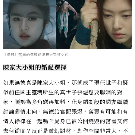
《還魂》落壽的還魂術過程未完整交代
陳家大小姐的婚配選擇
如果無德真是陳家大小姐，那就成了現任世子和疑
似前任國王靈魂所生的真世子張煜想要聯姻的對
象，順勢為多角戀再加料，化身編劇般的網友繼續
討論劇情走向，無德給官配張煜，落壽有可能和有
情人徐律在一起嗎？屍身已被公開燒毀的落壽又何
去何從呢？反正是靈幻題材，創作空間非常大，不