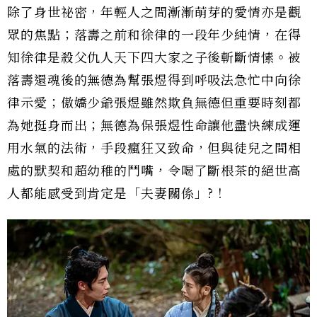
除了身世祕密，年輕人之間漸漸萌芽的愛情亦是觀
眾的焦點；落壽之前和徐律的一段年少純情，在得
知徐律是殺父仇人天下四大家之子後斬斷情愫。被
落壽還魂後的無德為幫張煜得到呼吸法急忙中向徐
律示愛；傲嬌少爺張煜雖然欺負無德但重要時刻都
為她挺身而出；無德為保張煜性命讓他盡快練成運
用水氣的法術，手段瘋狂又致命，但與徒兒之間相
處的默契和超幼稚的鬥嘴，令喝了斷根茶的絕世高
人都能感受到肯定是「夫妻關係」?！