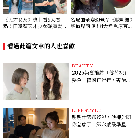
《天才女友》線上看5大看
名場面全變幻覺？《聰明鎮》
點！田曦薇天才少女碾壓愛因
評價爆兩極！8大角色原著差
斯坦？胡一天再現《小美好》
異：台版富江獨缺「這技
校園男神
能」、黑衣少年神顏是他，血
看過此篇文章的人也喜歡
玉果邏輯翻車
BEAUTY
2026染髮推薦「薄荷棕」
髮色！韓國正流行，專治紅
橘感，不漂也能染出高級透
明感
LIFESTYLE
明明什麼都沒說，他卻先問
你怎麼了：第六感最準星座
TOP3，巨蟹座連語氣都有