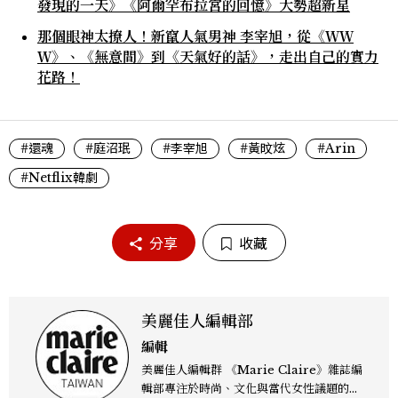
發現的一天》《阿爾罕布拉宮的回憶》大勢超新星
那個眼神太撩人！新竄人氣男神 李宰旭，從《ＷＷ
Ｗ》、《無意間》到《天氣好的話》，走出自己的實力
花路！
#還魂
#庭沼珉
#李宰旭
#黃旼炫
#Arin
#Netflix韓劇
分享
收藏
美麗佳人編輯部
編輯
美麗佳人編輯群 《Marie Claire》雜誌編
輯部專注於時尚、文化與當代女性議題的深