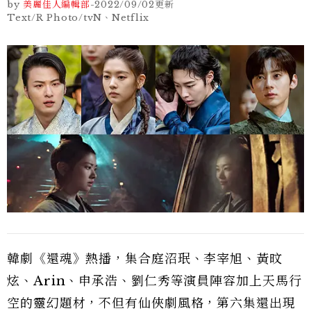
by
美麗佳人編輯部
-
2022/09/02
更新
Text/R Photo/tvN、Netflix
韓劇《還魂》熱播，集合庭沼珉、李宰旭、黃旼
炫、Arin、申承浩、劉仁秀等演員陣容加上天馬行
空的靈幻題材，不但有仙俠劇風格，第六集還出現