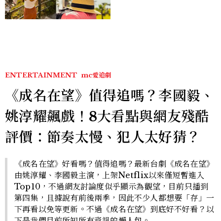
ENTERTAINMENT
mc愛追劇
《成名在望》值得追嗎？李國毅、
姚淳耀飆戲！8大看點與網友殘酷
評價：節奏太慢、犯人太好猜？
《成名在望》好看嗎？值得追嗎？最新台劇《成名在望》
由姚淳耀、李國毅主演，上架Netflix以來僅短暫進入
Top10，不過網友討論度似乎顯示為觀望，目前只播到
第四集，且據說有前後兩季，因此不少人都想要「存」一
下再看以免等更新。不過《成名在望》到底好不好看？以
下是我們目前所知所有資訊的懶人包。