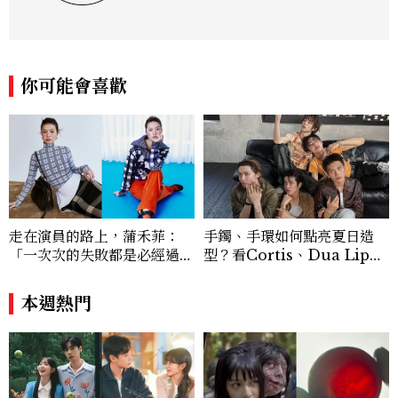
度呈現，致力打造兼具風格與觀點的內容敘
事。 團隊擅長核心議題企劃、內容策展與
跨平台整合，長期關注國際時代脈動與社會
趨勢，從文化觀察出發，挖掘具有啟發性的
你可能會喜歡
女性故事與價值觀；同時以細膩的美學語言
與敘事張力，轉化為兼具視覺風格與思想深
度的內容。 《Marie Claire》始終以敏銳
視角與編輯直覺，引領讀者探索女性多元面
貌與生活品味風格的無限可能。
走在演員的路上，蒲禾菲：
手鐲、手環如何點亮夏日造
「一次次的失敗都是必經過
型？看Cortis、Dua Lip的
程，必須要經過那些練習，才
穿搭示範
能做得好。」
本週熱門