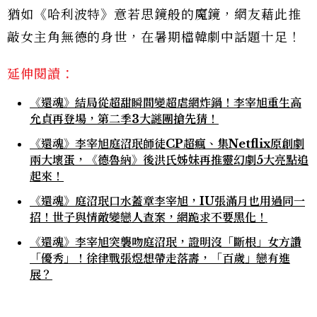
猶如《哈利波特》意若思鏡般的魔鏡，網友藉此推
敲女主角無德的身世，在暑期檔韓劇中話題十足！
延伸閱讀：
《還魂》結局從超甜瞬間變超虐網炸鍋！李宰旭重生高
允貞再登場，第二季3大謎團搶先猜！
《還魂》李宰旭庭沼珉師徒CP超瘋、集Netflix原創劇
兩大壞蛋，《德魯納》後洪氏姊妹再推靈幻劇5大亮點追
起來！
《還魂》庭沼珉口水蓋章李宰旭，IU張滿月也用過同一
招！世子與情敵變戀人查案，網跪求不要黑化！
《還魂》李宰旭突襲吻庭沼珉，證明沒「斷根」女方讚
「優秀」！徐律戰張煜想帶走落壽，「百歲」戀有進
展？