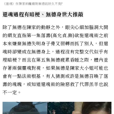
《還魂》在陳家的魔鏡對無德說好久不見?
還魂過程有暗梗、無德身世大推敲
除了無德在陳家的動靜之外，眼尖心細加腦洞大開
的網友直指第一集落壽(高允貞.飾)欲施還魂術之前
本來嫌棄無德失明身子骨又弱轉而抓了別人，但還
魂時卻變成在無德身上，過程沒有完整交代似乎有
埋暗梗？而且在第五集無德疲累昏睡之際，體內並
存著兩個靈魂對視，如果無德是陳家大小姐可能也
會有一點法術根基，有人猜測或許是無德召喚了落
壽的魂魄，或知道還魂術的險惡救了代罪羔羊也說
不一定。