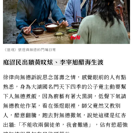
《還魂》張煜與無德的鬥嘴日常
庭沼民出牆黃旼炫、李宰旭醋海生波
徐律向無德訴說思念落壽之情，感覺眼前的人有點
熟悉，身為大湖國名門天下四季的公子竟主動要幫
下人無德煮飯，因為廚藝有著大黑洞，低聲下氣請
無德教他作菜，看在張煜眼裡，師父竟然又教別
人，醋意翻騰，跑去對無德撒氣，說她這樣是紅杏
出牆:「不能收兩個徒弟，我會難過」，佔有慾超強