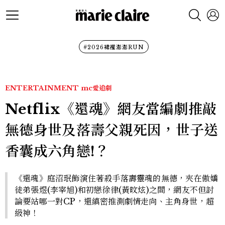
#2026裙襬澎澎RUN
ENTERTAINMENT
mc愛追劇
Netflix《還魂》網友當編劇推敲
無德身世及落壽父親死因，世子送
香囊成六角戀!？
《還魂》庭沼珉飾演住著殺手落壽靈魂的無德，夾在傲嬌
徒弟張煜(李宰旭)和初戀徐律(黃旼炫)之間，網友不但討
論要站哪一對CP，還縝密推測劇情走向、主角身世，超
級神！