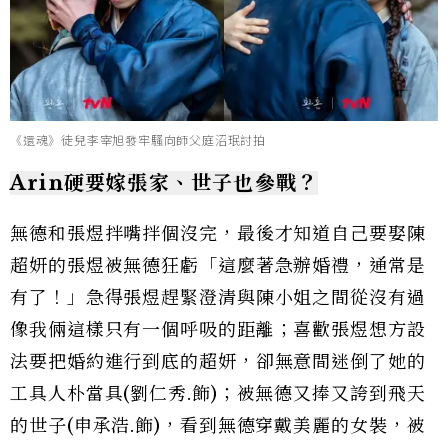
《還魂》徒兒李宰旭發牢騷向師父庭沼珉討拍
Arin硬要嫁張家、世子也參戰？
無德和張煜拌嘴拌個沒完，最後才知道自己要娶陳
超妍的張煜被無德狂虧「這麼著急辦婚禮，通常是
有了！」急得張煜趕緊澄清與陳小姐之間從沒有過
像我倆這樣只有一個呼吸的距離；喜歡張煜想方設
法要把婚約進行到底的超妍，卻無意間迷倒了她的
工具人朴當具(劉仁秀.飾)；被無德又捧又誇到飛天
的世子(申承浩.飾)，看到無德穿戴美麗的女裝，被