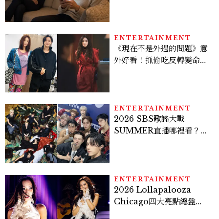
感，這星座根本瞞不住
ENTERTAINMENT
《現在不是外遇的問題》意
外好看！抓偷吃反轉變命
案？金憓秀傳奇美腿被讚
爆、金智勳大秀腹肌，曹汝
貞雙影后飆戲，線上看7大
看點懶人包
ENTERTAINMENT
2026 SBS歌謠大戰
SUMMER直播哪裡看？
Stray Kids、ATEEZ等
28組卡司、線上播出時間一
次看
ENTERTAINMENT
2026 Lollapalooza
Chicago四大亮點總盤
點， JENNIE、 CORTIS