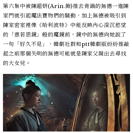
第六集中被陳超妍(Arin.飾)推去背鍋的無德一進陳
家門就引起魔法寶物們的騷動，加上無德被吸引到
陳家密室裡像《哈利波特》中能反映內心深沉慾望
的「意若思鏡」般的魔鏡前，鏡中的無德向她說了
一句「好久不見」，韓劇社群和ptt韓劇版紛紛推敲
起之前那個失明的無德可能就是陳家父親出去尋找
的大女兒。