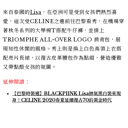
來自泰國的
Lisa
，在亞洲可是受到女孩們熱烈喜
愛，這次受CELINE之邀前往巴黎看秀，在機場穿
著秋冬系列的大學棉T搭配牛仔褲，並揹上
TRIOMPHE ALL-OVER LOGO 肩背包，展
現知性休閒的風格。秀上則是換上白色高領上衣搭
配亮片長裙，以復古皮革腰包作為點綴，營造優雅
又帶點酷女孩的氛圍。
延伸閱讀：
【巴黎時裝週】BLACKPIINK Lisa帥氣黑白裝束現
身！CELINE 2020春夏延續復古70的黃金時代