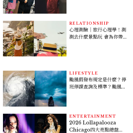
案？金憓秀傳奇美腿被讚
爆、金智勳大秀腹肌，曹汝
貞雙影后飆戲，線上看7大
看點懶人包
RELATIONSHIP
心理測驗｜旅行心理學！測
測去什麼景點玩 會為你帶來
好運
LIFESTYLE
颱風假發布規定是什麼？停
班停課查詢及標準？颱風假
有薪水嗎、可否拒絕上班？
ENTERTAINMENT
2026 Lollapalooza
Chicago四大亮點總盤