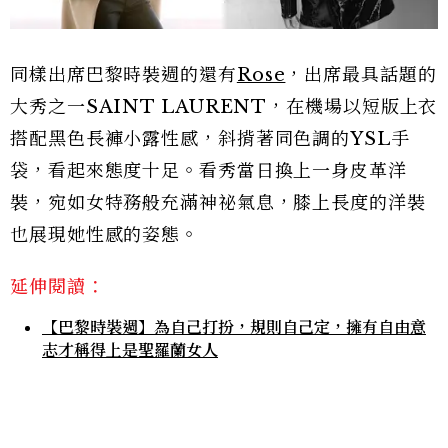
同樣出席巴黎時裝週的還有
Rose
，出席最具話題的
大秀之一SAINT LAURENT，在機場以短版上衣
搭配黑色長褲小露性感，斜揹著同色調的YSL手
袋，看起來態度十足。看秀當日換上一身皮革洋
裝，宛如女特務般充滿神祕氣息，膝上長度的洋裝
也展現她性感的姿態。
延伸閱讀：
【巴黎時裝週】為自己打扮，規則自己定，擁有自由意
志才稱得上是聖羅蘭女人