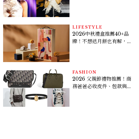
點， JENNIE、 CORTIS
登台，K-POP擄獲全球！
LIFESTYLE
2026中秋禮盒推薦40+品
牌！不想送月餅也有解，送
長輩、送客戶一次挑
FASHION
2026 父親節禮物推薦！商
務爸爸必收皮件、包款與鞋
履一次看