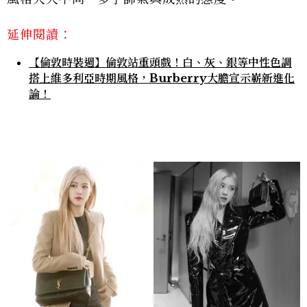
延伸閱讀：
【倫敦時裝週】倫敦站重頭戲！白、灰、銀等中性色調
搭上維多利亞時期風格，Burberry大膽宣示嶄新進化
論！