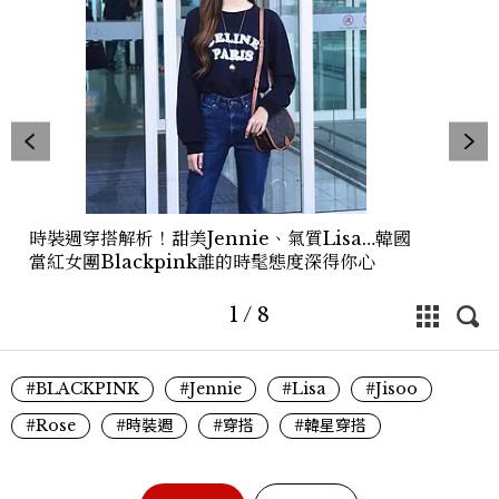
時裝週穿搭解析！甜美Jennie、氣質Lisa…韓國
當紅女團Blackpink誰的時髦態度深得你心
1
/
8
#BLACKPINK
#Jennie
#Lisa
#Jisoo
#Rose
#時裝週
#穿搭
#韓星穿搭