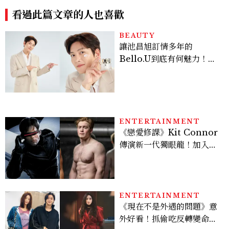
穿？
看過此篇文章的人也喜歡
BEAUTY
讓池昌旭訂情多年的
Bello.U到底有何魅力！揭
密男神發光乳霜～「肽光透
亮緊緻霜」如何打造日不落
的透亮肌，熬夜拍戲不顯疲
倦感，超神！
ENTERTAINMENT
《戀愛修課》Kit Connor
傳演新一代獨眼龍！加入新
版《X戰警》，可望搭檔
Sadie Sink
ENTERTAINMENT
《現在不是外遇的問題》意
外好看！抓偷吃反轉變命