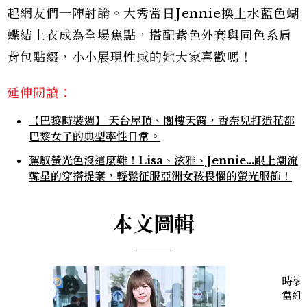
起網友們一陣討論。大秀當日Jennie換上水藍色蝴
蝶結上衣成為全場焦點，搭配紫色外套與同色系肩
背包點綴，小小展現性感的她大家喜歡嗎！
延伸閱讀：
【巴黎時裝週】 天台屋頂、閣樓天窗，香奈兒打造花都
巴黎女子的典型率性日常。
駕馭螢光色沒這麼難！Lisa、泫雅、Jennie...跟上潮流
韓星的穿搭提案，輕鬆征服亞洲女孩畏懼的螢光服飾！
本文圖輯
時裝
當紅