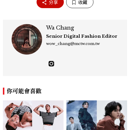
分享
收藏
Wa Chang
Senior Digital Fashion Editor
wow_chang@mctw.com.tw
你可能會喜歡