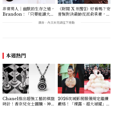
非常男人｜幽默的生存之道，
《財閥 X 刑警2》好看嗎？安
Brandon：「只要能讓大家
普賢對決最帥反派俞承豪，鄭
笑，我們就有機會玩在一起，
恩彩接棒女主，開專機、刷黑
讓敵人成為朋友。」
卡，用錢輾壓罪犯的陳利手回
來了，這次能玩多大？
本週熱門
Chanel推出超強工藝的棋盤
2026坎城影展服儀規定繼續
時計！香奈兒女士圖騰、神秘
嚴格！「裸露、超大裙擺」都
錶等2026新錶
不行，紅毯女星今年都怎麼