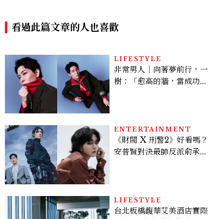
沒想過橡膠拖鞋也能變得高級
26Baggy寬褲造型一次看
優雅
看過此篇文章的人也喜歡
LIFESTYLE
非常男人｜向著夢前行，一
樹：「愈高的牆，當成功爬
上去的那一刻，就愈有成就
感。」
ENTERTAINMENT
《財閥 X 刑警2》好看嗎？
安普賢對決最帥反派俞承
豪，鄭恩彩接棒女主，開專
機、刷黑卡，用錢輾壓罪犯
的陳利手回來了，這次能玩
多大？
LIFESTYLE
台北板橋馥華艾美酒店實際