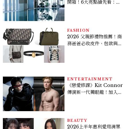
開箱！6大亮點搶先看：新
北最新旅宿地標、高空泳
池、客房藏奢華細節
FASHION
2026 父親節禮物推薦！商
務爸爸必收皮件、包款與鞋
履一次看
ENTERTAINMENT
《戀愛修課》Kit Connor
傳演新一代獨眼龍！加入新
版《X戰警》，可望搭檔
Sadie Sink
BEAUTY
2026上半年惠利愛用清單