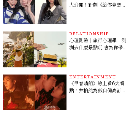
大公開！新劇《給你夢想》
美出新高度，10款保養、香
水、護髮同款一次看
RELATIONSHIP
心理測驗｜旅行心理學！測
測去什麼景點玩 會為你帶來
好運
ENTERTAINMENT
《早春晴朗》線上看6大看
點！井柏然為戲自備高訂，
孫千苦等地下戀轉正，雨夜
激吻獲讚慾感天花板