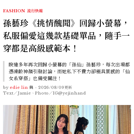
FASHION
流行快報
孫藝珍《挑情醜聞》回歸小螢幕，
私服偏愛這幾款基礎單品，隨手一
穿都是高級感範本！
睽違多年再次回歸小螢幕的「孫仙」孫藝珍，每次出場都
憑凍齡神顏引發討論，而她私下不費力卻極具質感的「仙
女系穿搭」也備受關注！
by
edie lin
與
-
2026/08/09
更新
Text／Jamie、Photo／IG@yejinhand