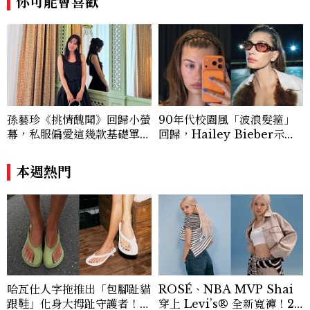
你可能會喜歡
孫藝珍《挑情醜聞》回歸小螢
90年代校園風「波浪髮箍」
幕，私服偏愛這幾款基礎單
回歸，Hailey Bieber示範
品，隨手一穿都是高級感範
如何戴得時髦：這款Miu Mi
本！
u髮箍未開賣先爆紅！
本週熱門
哈瓦仕人字拖推出「包腳趾貓
ROSÉ、NBA MVP Shai
跟鞋」化身大拇趾守護者！從
穿上 Levi’s® 全新寬褲！20