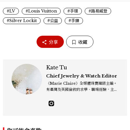
#LV
#Louis Vuitton
#手環
#路易威登
#Silver Lockit
#公益
#手鍊
分享
收藏
Kate Tu
Chief Jewelry & Watch Editor
《Marie Claire》全媒體珠寶鐘錶主編。
有臺灣及英國倫敦的求學、職場經驗，主修
新聞學和時尚媒體。累積十年以上的《美麗
佳人》編輯工作內容，包括錶展等國際活動
採訪、珠寶市場動態等專題，及視覺拍攝執
行。用貼近生活且具知識性的視角，發掘珠
寶腕錶的細節美。Email：kate_tu@mc
tw.com.tw