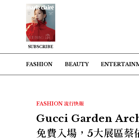
SUBSCRIBE
FASHION
BEAUTY
ENTERTAIN
FASHION
流行快報
Gucci Garden A
免費入場，5大展區蔡