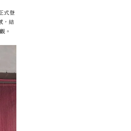
灣正式登
靈感，結
參觀。