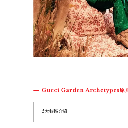
Gucci Garden Archetypes
5大特區介紹