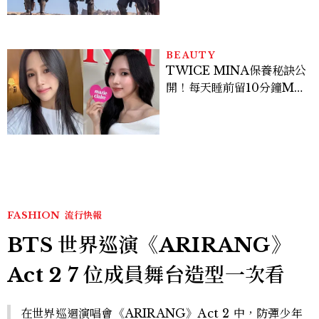
棚
BEAUTY
TWICE MINA保養秘訣公
開！每天睡前留10分鐘ME
TIME、定期皮拉提斯，6
個日常習慣養出牛奶肌
FASHION
流行快報
BTS 世界巡演《ARIRANG》
Act 2 7 位成員舞台造型一次看
在世界巡迴演唱會《ARIRANG》Act 2 中，防彈少年