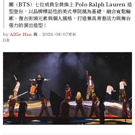
團（BTS）七位成員全員換上 Polo Ralph Lauren 造
型登台，以品牌標誌性的美式學院風為基礎，融合寬鬆輪
廓、復古街頭元素與個人風格，打造兼具青春活力與舞台
張力的演出造型！
by
Alfie Hsu
與
-
2026/08/07
更新
DR