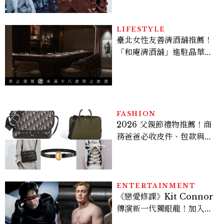
機、刷黑卡，用錢輾壓罪犯
的陳利手回來了，這次能玩
多大？
LIFESTYLE
臺北女性友善清酒舖推薦！
「和庵清酒舖」進駐晶華酒
店：首創五行心情選酒、單
杯180元起輕鬆微醺
FASHION
2026 父親節禮物推薦！商
務爸爸必收皮件、包款與鞋
履一次看
ENTERTAINMENT
《戀愛修課》Kit Connor
傳演新一代獨眼龍！加入新
版《X戰警》，可望搭檔