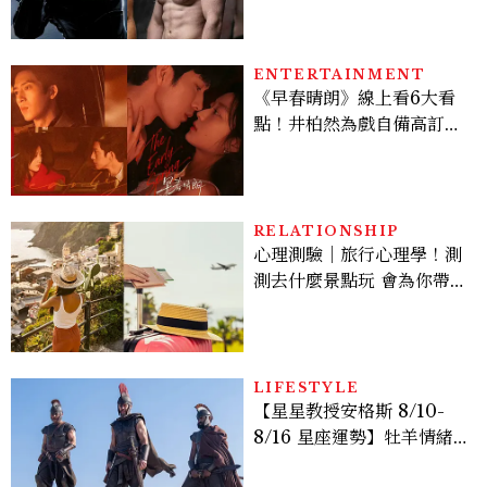
Sadie Sink
ENTERTAINMENT
《早春晴朗》線上看6大看
點！井柏然為戲自備高訂，
孫千苦等地下戀轉正，雨夜
激吻獲讚慾感天花板
RELATIONSHIP
心理測驗｜旅行心理學！測
測去什麼景點玩 會為你帶來
好運
LIFESTYLE
【星星教授安格斯 8/10-
8/16 星座運勢】牡羊情緒
變敏感，雙子人際吸引力爆