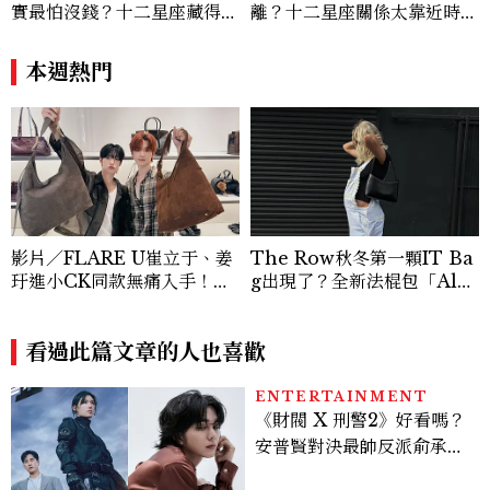
實最怕沒錢？十二星座藏得最
離？十二星座關係太靠近時最
深的金錢焦慮，「這星座」比
怕發生的事，「這星座」一有
價半天，最後卻買最貴的
壓力就先躲起來
本週熱門
影片／FLARE U崔立于、姜
The Row秋冬第一顆IT Ba
玗進小CK同款無痛入手！身
g出現了？全新法棍包「Alm
上這款CHARLES & KEIT
a」，極簡控又要開始排隊了
H大包好燒
看過此篇文章的人也喜歡
ENTERTAINMENT
《財閥 X 刑警2》好看嗎？
安普賢對決最帥反派俞承
豪，鄭恩彩接棒女主，開專