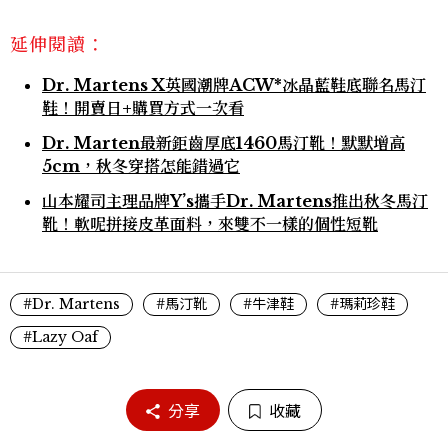
延伸閱讀：
Dr. Martens X英國潮牌ACW*冰晶藍鞋底聯名馬汀
鞋！開賣日+購買方式一次看
Dr. Marten最新鉅齒厚底1460馬汀靴！默默增高
5cm，秋冬穿搭怎能錯過它
山本耀司主理品牌Y’s攜手Dr. Martens推出秋冬馬汀
靴！軟呢拼接皮革面料，來雙不一樣的個性短靴
#Dr. Martens
#馬汀靴
#牛津鞋
#瑪莉珍鞋
#Lazy Oaf
分享
收藏