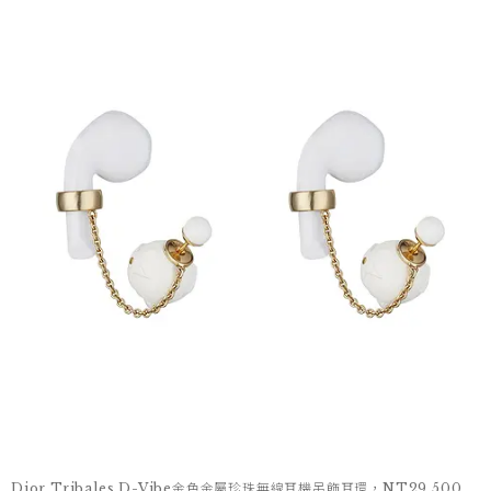
Dior Tribales D-Vibe金色金屬珍珠無線耳機吊飾耳環，NT29,500