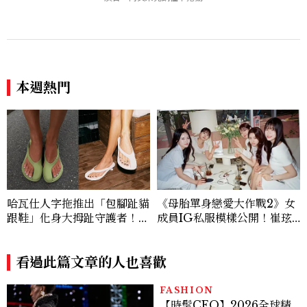
怎麼做
員
本週熱門
哈瓦仕人字拖推出「包腳趾貓
《母胎單身戀愛大作戰2》女
跟鞋」化身大拇趾守護者！從
成員IG私服模樣公開！崔玹
沒想過橡膠拖鞋也能變得高級
諝溫柔系歐膩粉絲飆漲、金秀
優雅
炫竟是低調千金？
看過此篇文章的人也喜歡
FASHION
【時髦CEO】2026全球精