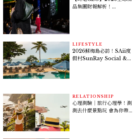
品集團財報解析！
LVMH、Hermès、
Chanel、Gucci 誰是真
正贏家？5大趨勢一次看
LIFESTYLE
2026蘇梅島必訪！SAii度
假村SunRay Social &
Swim Club全新開箱，6
大亮點體驗懶人包
RELATIONSHIP
心理測驗｜旅行心理學！測
測去什麼景點玩 會為你帶來
好運