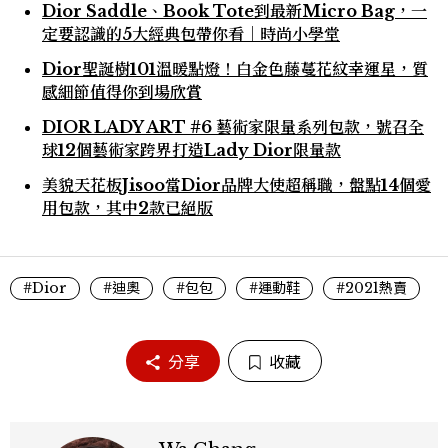
Dior Saddle、Book Tote到最新Micro Bag，一
定要認識的5大經典包帶你看｜時尚小學堂
Dior聖誕樹101溫暖點燈！白金色藤蔓花紋幸運星，質
感細節值得你到場欣賞
DIOR LADY ART #6 藝術家限量系列包款，號召全
球12個藝術家跨界打造Lady Dior限量款
美貌天花板Jisoo當Dior品牌大使超稱職，盤點14個愛
用包款，其中2款已絕版
#Dior
#迪奧
#包包
#運動鞋
#2021熱賣
分享
收藏