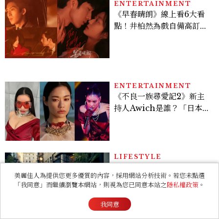
ENTERTAINMENT
《早春晴朗》線上看6大看
點！井柏然為戲自備高訂，
孫千苦等地下戀轉正，雨夜
激吻獲讚慾感天花板
ENTERTAINMENT
《不良一族尋愛記2》新主
持人Awich是誰？「日本嘻
哈女王」人生比節目更抓
馬：25歲喪夫、家中遭槍擊
掃射
LIFESTYLE
天秤座其實沒那麼好相處？
美麗佳人為提供您更多優質的內容，採用網站分析技術。若您未點選
12星座最怕被發現的真實面
「我同意」而繼續瀏覽本網站，則視為您已同意本站之
隱私權政策
。
貌，「這星座」一直在假裝
不在意
我同意