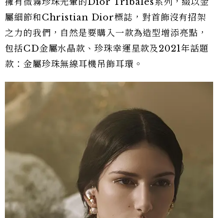
擁有微霧珍珠光暈的Dior Tribales系列，綴以金
屬細節和Christian Dior標誌，對首飾沒有招架
之力的我們，自然是要購入一款為造型增添亮點，
包括CD金屬水晶款、珍珠幸運星款及2021年話題
款：金屬珍珠無線耳機吊飾耳環。