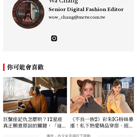
Wa Chang
Senior Digital Fashion Editor
wow_chang@mctw.com.tw
你可能會喜歡
巨蟹座記仇怎麼哄？12星座
《不良一族2》彩朱IG粉絲暴
真正願意原諒的關鍵，「這星
漲！私下熱愛精品穿搭、經營
座」道歉沒用，要看你下一次
服飾品牌，堪稱品味最好女成