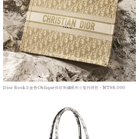
Dior Book淡金色Oblique斜紋刺繡帆布小型托特包，NT98,000