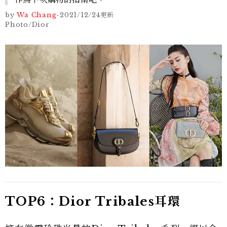
by
Wa Chang
-
2021/12/24
更新
Photo/Dior
TOP6：Dior Tribales耳環