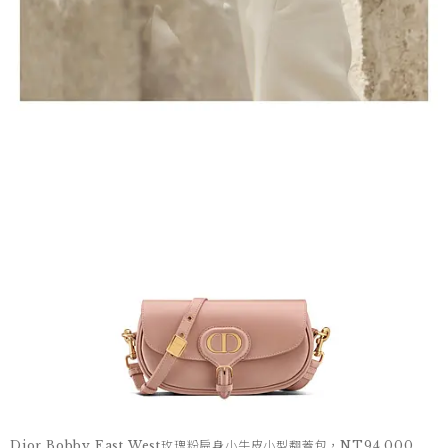
Dior Bobby East West玫瑰粉扁身小牛皮小型翻蓋包，NT94,000