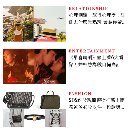
RELATIONSHIP
心理測驗｜旅行心理學！測
測去什麼景點玩 會為你帶來
好運
ENTERTAINMENT
《早春晴朗》線上看6大看
點！井柏然為戲自備高訂，
孫千苦等地下戀轉正，雨夜
激吻獲讚慾感天花板
FASHION
2026 父親節禮物推薦！商
務爸爸必收皮件、包款與鞋
履一次看