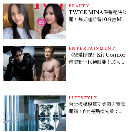
多大？
BEAUTY
TWICE MINA保養秘訣公
開！每天睡前留10分鐘ME
TIME、定期皮拉提斯，6
個日常習慣養出牛奶肌
ENTERTAINMENT
《戀愛修課》Kit Connor
傳演新一代獨眼龍！加入新
版《X戰警》，可望搭檔
Sadie Sink
LIFESTYLE
台北板橋馥華艾美酒店實際
開箱！6大亮點搶先看：新
北最新旅宿地標、高空泳
池、客房藏奢華細節