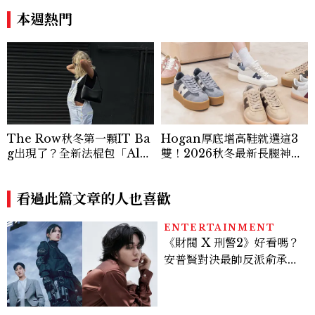
u髮箍未開賣先爆紅！
價半天，最後卻買最貴的
本週熱門
The Row秋冬第一顆IT Ba
Hogan厚底增高鞋就選這3
g出現了？全新法棍包「Alm
雙！2026秋冬最新長腿神
a」，極簡控又要開始排隊了
器：隱形增高選這款、H Lo
go不一樣了？
看過此篇文章的人也喜歡
ENTERTAINMENT
《財閥 X 刑警2》好看嗎？
安普賢對決最帥反派俞承
豪，鄭恩彩接棒女主，開專
機、刷黑卡，用錢輾壓罪犯
的陳利手回來了，這次能玩