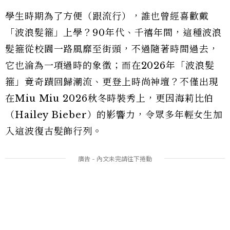
學生時期為了方便（跟流行），誰也曾經喜歡戴
「波浪髮箍」上學？90年代、千禧年間，這種波浪
髮箍從校園一路風靡至街頭，不過隨著時間過去，
它也淪為一項過時的象徵；而在2026年「波浪髮
箍」竟奇蹟回歸潮流、更登上時尚神壇？不僅出現
在Miu Miu 2026秋冬時裝秀上，更因海莉比伯
（Hailey Bieber）的影響力，令眾多年輕女生加
入這波復古髮飾行列。