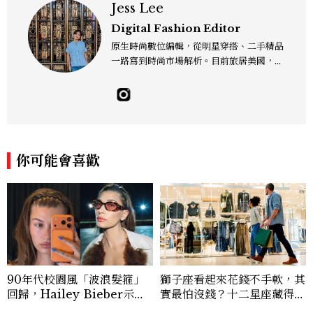
Jess Lee
Digital Fashion Editor
原生時尚數位編輯，從明星穿搭、二手精品
一路寫到時尚市場解析。目前旅居美國，同
時嘗試其他領域的文字拼湊。工作聯繫：je
sslee9471@gmail.com
你可能會喜歡
90年代校園風「波浪髮箍」
獅子座看起來花錢不手軟，其
回歸，Hailey Bieber示範
實最怕沒錢？十二星座藏得最
如何戴得時髦：這款Miu Mi
深的金錢焦慮，「這星座」比