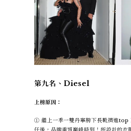
第九名、Diesel
上榜原因：
① 繼上一季一雙丹寧胯下長靴擠進top 
任後，品牌重返巔峰時刻！所設計的衣服有Kyl