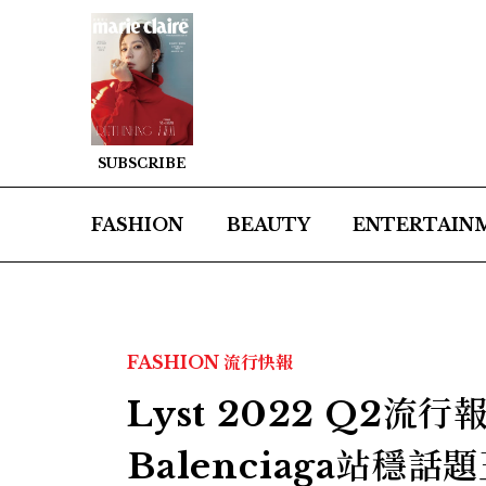
SUBSCRIBE
FASHION
BEAUTY
ENTERTAIN
FASHION
流行快報
Lyst 2022 Q2流
Balenciaga站穩話