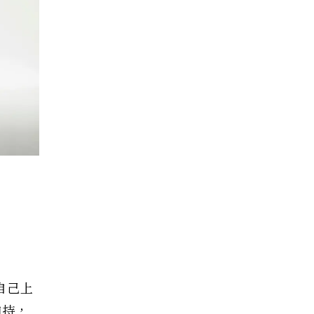
明自己上
加持，