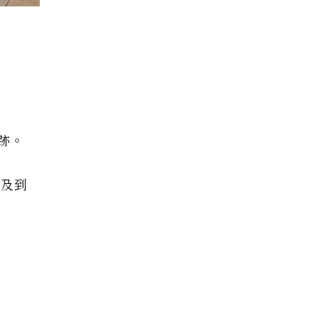
跡。
觸及到