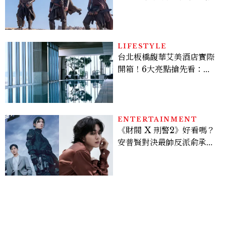
變敏感，雙子人際吸引力爆
棚
LIFESTYLE
台北板橋馥華艾美酒店實際
開箱！6大亮點搶先看：新
北最新旅宿地標、高空泳
池、客房藏奢華細節
ENTERTAINMENT
《財閥 X 刑警2》好看嗎？
安普賢對決最帥反派俞承
豪，鄭恩彩接棒女主，開專
機、刷黑卡，用錢輾壓罪犯
的陳利手回來了，這次能玩
多大？