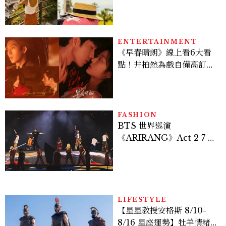
好運
ENTERTAINMENT
《早春晴朗》線上看6大看
點！井柏然為戲自備高訂，
孫千苦等地下戀轉正，雨夜
激吻獲讚慾感天花板
FASHION
BTS 世界巡演
《ARIRANG》Act 2 7 位
成員舞台造型一次看
LIFESTYLE
【星星教授安格斯 8/10-
8/16 星座運勢】牡羊情緒