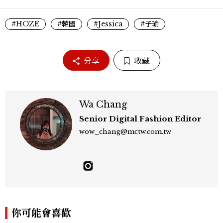
#HOZE
#韓國
#Jessica
#子瑜
分享
收藏
Wa Chang
Senior Digital Fashion Editor
wow_chang@mctw.com.tw
你可能會喜歡