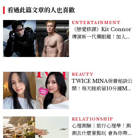
看過此篇文章的人也喜歡
ENTERTAINMENT
《戀愛修課》Kit Connor
傳演新一代獨眼龍！加入新
版《X戰警》，可望搭檔
Sadie Sink
BEAUTY
TWICE MINA保養秘訣公
開！每天睡前留10分鐘ME
TIME、定期皮拉提斯，6
個日常習慣養出牛奶肌
RELATIONSHIP
心理測驗｜旅行心理學！測
測去什麼景點玩 會為你帶來