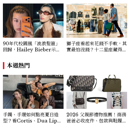
90年代校園風「波浪髮箍」
獅子座看起來花錢不手軟，其
回歸，Hailey Bieber示範
實最怕沒錢？十二星座藏得最
如何戴得時髦：這款Miu Mi
深的金錢焦慮，「這星座」比
u髮箍未開賣先爆紅！
價半天，最後卻買最貴的
本週熱門
手鐲、手環如何點亮夏日造
2026 父親節禮物推薦！商務
型？看Cortis、Dua Lip的
爸爸必收皮件、包款與鞋履一
穿搭示範
次看