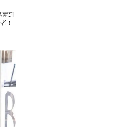
馬爾到
愛好者！