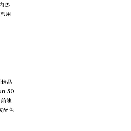
內馬
、旅用
到精品
 50
來前速
灰配色