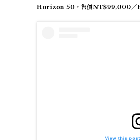
Horizon 50，售價NT$99,000／H
View this pos