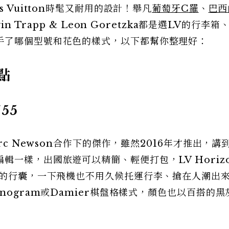
 Vuitton時髦又耐用的設計！舉凡
葡萄牙C羅
、
巴西
n Trapp & Leon Goretzka都是選LV的行李箱
手了哪個型號和花色的樣式，以下都幫你整理好：
點
55
rc Newson合作下的傑作，雖然2016年才推出，講
一樣，出國旅遊可以精簡、輕便打包，LV Horizon
夜的行囊，一下飛機也不用久候托運行李、搶在人潮出
nogram或Damier棋盤格樣式，顏色也以百搭的黑